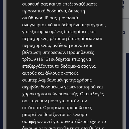
ΘΑ ΣΑΛΠΑΡΟΥΜΕ: Δεν σταματά η θαλάσσια επιβατική
συσκευή σας και να επεξεργαζόμαστε
σύνδεση Κύπρου – Ελλάδας το 2027-Πότε θα κριθεί η
προσωπικά δεδομένα, όπως τη
συνέχεια από το 2028
διεύθυνση IP σας, μοναδικά
αναγνωριστικά και δεδομένα περιήγησης,
UPDATES
για εξατομικευμένες διαφημίσεις και
ΛΕΩΦΟΡΟΣ ΤΣΕΡΙΟΥ: Άνοιξε ο δρόμος, αλλά άρχισαν τα
παράπονα των πολιτών – «Έγινε σωστά ο
περιεχόμενο, μέτρηση διαφημίσεων και
σχεδιασμός;»
περιεχομένου, ανάλυση κοινού και
βελτίωση υπηρεσιών.
Προμηθευτές
τρίτων (1913)
ενδέχεται επίσης να
επεξεργάζονται τα δεδομένα σας για
αυτούς και άλλους σκοπούς,
συμπεριλαμβανομένης της χρήσης
ακριβών δεδομένων γεωεντοπισμού και
χαρακτηριστικών συσκευής. Οι επιλογές
σας ισχύουν μόνο για αυτόν τον
ιστότοπο. Ορισμένοι προμηθευτές
μπορεί να βασίζονται σε έννομο
συμφέρον αντί για συγκατάθεση· έχετε το
δικαίωμα να αντιταχθείτε στις
Ρυθμίσεις