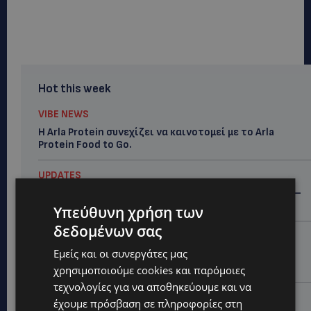
Hot this week
VIBE NEWS
Η Arla Protein συνεχίζει να καινοτομεί με το Arla
Protein Food to Go.
UPDATES
ΜΑΚΑΡΙΟΣ ΔΡΟΥΣΙΩΤΗΣ: «Δεν ξεκινήσαμε μόνοι μας» –
Η Αστυνομία ξεκαθαρίζει πώς άρχισε η έρευνα
Υπεύθυνη χρήση των
δεδομένων σας
UPDATES
Εμείς και οι συνεργάτες μας
ΜΟΝΗ ΑΓΙΟΥ ΝΕΟΦΥΤΟΥ: «Για αποκατάσταση της
αλήθειας» – Όλα ξεκίνησαν για ένα δωμάτιο
χρησιμοποιούμε cookies και παρόμοιες
τεχνολογίες για να αποθηκεύουμε και να
UPDATES
έχουμε πρόσβαση σε πληροφορίες στη