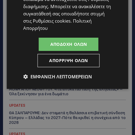
διαφήμισης
. Μπορείτε να ανακαλέσετε τη
συγκατάθεσή σας οποιαδήποτε στιγμή
Topics
στις
Ρυθμίσεις cookies
.
Πολιτική
Απορρήτου
VIBE NEWS
Η Arla Protein συνεχίζει να καινοτομεί με το Arla Protein Food
ΑΠΟΔΟΧΉ ΌΛΩΝ
to Go.
UPDATES
ΑΠΌΡΡΙΨΗ ΌΛΩΝ
ΜΑΚΑΡΙΟΣ ΔΡΟΥΣΙΩΤΗΣ: «Δεν ξεκινήσαμε μόνοι μας» – Η
Αστυνομία ξεκαθαρίζει πώς άρχισε η έρευνα
ΕΜΦΆΝΙΣΗ ΛΕΠΤΟΜΕΡΕΙΏΝ
UPDATES
ΜΟΝΗ ΑΓΙΟΥ ΝΕΟΦΥΤΟΥ: «Για αποκατάσταση της αλήθειας» –
Όλα ξεκίνησαν για ένα δωμάτιο
UPDATES
ΘΑ ΣΑΛΠΑΡΟΥΜΕ: Δεν σταματά η θαλάσσια επιβατική σύνδεση
Κύπρου – Ελλάδας το 2027-Πότε θα κριθεί η συνέχεια από το
2028
UPDATES