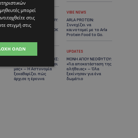
Κράτος
κτηριστικών
ομηθευτές μπορεί
LIFESTYLE
VIBE NEWS
ντιταχθείτε στις
ΕΛΕΝΑ ΠΑΠΑΔΟΠΟΥΛΟΥ:
ARLA PROTEIN:
τε στιγμή στις
Από τη σκηνή στην
Συνεχίζει να
Αντιπροεδρία του ΘΟΚ
καινοτομεί με το Arla
– «Μεγάλη τιμή και
Protein Food to Go.
μεγάλη ευθύνη»
ΔΟΧΉ ΌΛΩΝ
UPDATES
UPDATES
ΜΑΚΑΡΙΟΣ ΔΡΟΥΣΙΩΤΗΣ:
ΜΟΝΗ ΑΓΙΟΥ ΝΕΟΦΥΤΟΥ:
«Δεν ξεκινήσαμε μόνοι
«Για αποκατάσταση της
μας» – Η Αστυνομία
αλήθειας» – Όλα
ξεκαθαρίζει πώς
ξεκίνησαν για ένα
άρχισε η έρευνα
δωμάτιο