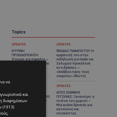
Topics
UPDATES
UPDATES
ΚΙΤΡΙΝΗ
ΦΕΙΔΙΑΣ ΠΑΝΑΓΙΩΤΟΥ: Η
ΠΡΟΕΙΔΟΠΟΙΗΣΗ:
εμφάνισή του στην
Έτοιμοι για παραλία –
εκδήλωση για Ισαάκ και
Στους 40°C και σήμερα
Σολωμού προκάλεσε
η Κύπρος-Πότε θα
αντιδράσεις –
τεθεί σε ισχύ
«Ασέβεια προς τους
νεκρούς»-(Φώτο)
για να
UPDATES
UPDATES
ΔΗΜΟΣ ΛΑΤΣΙΩΝ –
ΑΓΙΟΣ ΙΩΑΝΝΗΣ
αγνωριστικά και
ΓΕΡΙΟΥ: Πάνω από 8.000
ΠΙΤΣΙΛΙΑΣ: Ξανανοίγει η
ση διαφημίσεων
υπογραφές κατά των
πισίνα του χωριού –
Δομών Ανηλίκων –
Μια ανάσα δροσιάς για
 (1913)
Ζητούν γραπτή
κατοίκους και
πούς,
δέσμευση από το
επισκέπτες