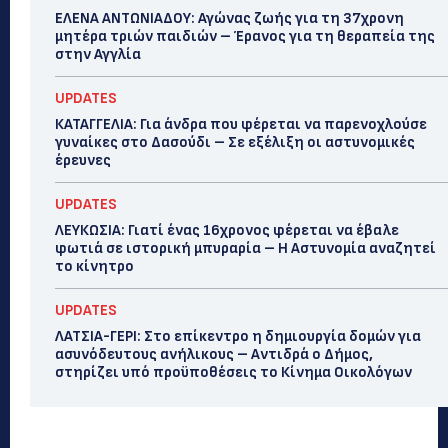
ΕΛΕΝΑ ΑΝΤΩΝΙΑΔΟΥ: Αγώνας ζωής για τη 37χρονη
μητέρα τριών παιδιών – Έρανος για τη θεραπεία της
στην Αγγλία
UPDATES
ΚΑΤΑΓΓΕΛΙΑ: Για άνδρα που φέρεται να παρενοχλούσε
γυναίκες στο Δασούδι – Σε εξέλιξη οι αστυνομικές
έρευνες
UPDATES
ΛΕΥΚΩΣΙΑ: Γιατί ένας 16χρονος φέρεται να έβαλε
φωτιά σε ιστορική μπυραρία – Η Αστυνομία αναζητεί
το κίνητρο
UPDATES
ΛΑΤΣΙΑ-ΓΕΡΙ: Στο επίκεντρο η δημιουργία δομών για
ασυνόδευτους ανήλικους – Αντιδρά ο Δήμος,
στηρίζει υπό προϋποθέσεις το Κίνημα Οικολόγων