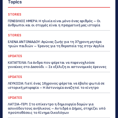
Topics
STORIES
ΓΕΝΕΘΛΙΟΣ ΗΜΕΡΑ: Η ηλικία είναι μόνο ένας αριθμός – Οι
άνθρωποι και οι στιγμές είναι η πραγματική μας ιστορία
STORIES
ΕΛΕΝΑ ΑΝΤΩΝΙΑΔΟΥ: Αγώνας ζωής για τη 37χρονη μητέρα
τριών παιδιών – Έρανος για τη θεραπεία της στην Αγγλία
UPDATES
ΚΑΤΑΓΓΕΛΙΑ: Για άνδρα που φέρεται να παρενοχλούσε
γυναίκες στο Δασούδι – Σε εξέλιξη οι αστυνομικές έρευνες
UPDATES
ΛΕΥΚΩΣΙΑ: Γιατί ένας 16χρονος φέρεται να έβαλε φωτιά σε
ιστορική μπυραρία – Η Αστυνομία αναζητεί το κίνητρο
UPDATES
ΛΑΤΣΙΑ-ΓΕΡΙ: Στο επίκεντρο η δημιουργία δομών για
ασυνόδευτους ανήλικους – Αντιδρά ο Δήμος, στηρίζει υπό
προϋποθέσεις το Κίνημα Οικολόγων