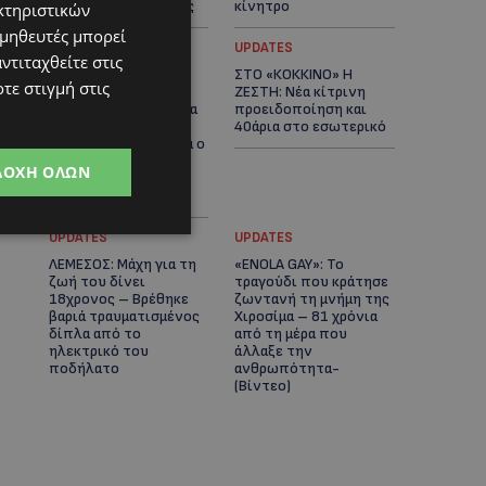
αστυνομικές έρευνες
κίνητρο
κτηριστικών
ομηθευτές μπορεί
UPDATES
UPDATES
ντιταχθείτε στις
ΛΑΤΣΙΑ-ΓΕΡΙ: Στο
ΣΤΟ «ΚΟΚΚΙΝΟ» Η
τε στιγμή στις
επίκεντρο η
ΖΕΣΤΗ: Νέα κίτρινη
δημιουργία δομών για
προειδοποίηση και
ασυνόδευτους
40άρια στο εσωτερικό
ανήλικους – Αντιδρά ο
Δήμος, στηρίζει υπό
ΔΟΧΉ ΌΛΩΝ
προϋποθέσεις το
Κίνημα Οικολόγων
UPDATES
UPDATES
ΛΕΜΕΣΟΣ: Μάχη για τη
«ENOLA GAY»: Το
ζωή του δίνει
τραγούδι που κράτησε
18χρονος – Βρέθηκε
ζωντανή τη μνήμη της
βαριά τραυματισμένος
Χιροσίμα – 81 χρόνια
δίπλα από το
από τη μέρα που
ηλεκτρικό του
άλλαξε την
ποδήλατο
ανθρωπότητα-
(Bίντεο)