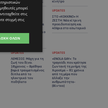
αστυνομικές έρευνες
κίνητρο
κτηριστικών
ομηθευτές μπορεί
UPDATES
UPDATES
ντιταχθείτε στις
ΛΑΤΣΙΑ-ΓΕΡΙ: Στο
ΣΤΟ «ΚΟΚΚΙΝΟ» Η
τε στιγμή στις
επίκεντρο η
ΖΕΣΤΗ: Νέα κίτρινη
δημιουργία δομών για
προειδοποίηση και
ασυνόδευτους
40άρια στο εσωτερικό
ανήλικους – Αντιδρά ο
Δήμος, στηρίζει υπό
ΔΟΧΉ ΌΛΩΝ
προϋποθέσεις το
Κίνημα Οικολόγων
UPDATES
UPDATES
ΛΕΜΕΣΟΣ: Μάχη για τη
«ENOLA GAY»: Το
ζωή του δίνει
τραγούδι που κράτησε
18χρονος – Βρέθηκε
ζωντανή τη μνήμη της
βαριά τραυματισμένος
Χιροσίμα – 81 χρόνια
δίπλα από το
από τη μέρα που
ηλεκτρικό του
άλλαξε την
ποδήλατο
ανθρωπότητα-
(Bίντεο)