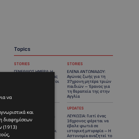
Topics
STORIES
STORIES
ΓΕΝΕΘΛΙΟΣ ΗΜΕΡΑ: Η
ΕΛΕΝΑ ΑΝΤΩΝΙΑΔΟΥ:
ηλικία είναι μόνο ένας
Αγώνας ζωής για τη
αριθμός – Οι άνθρωποι
37χρονη μητέρα τριών
και οι στιγμές είναι η
παιδιών – Έρανος για
πραγματική μας
τη θεραπεία της στην
ιστορία
Αγγλία
για να
UPDATES
UPDATES
αγνωριστικά και
ΚΑΤΑΓΓΕΛΙΑ: Για άνδρα
ΛΕΥΚΩΣΙΑ: Γιατί ένας
ση διαφημίσεων
που φέρεται να
16χρονος φέρεται να
παρενοχλούσε
έβαλε φωτιά σε
 (1913)
γυναίκες στο Δασούδι
ιστορική μπυραρία – Η
πούς,
– Σε εξέλιξη οι
Αστυνομία αναζητεί το