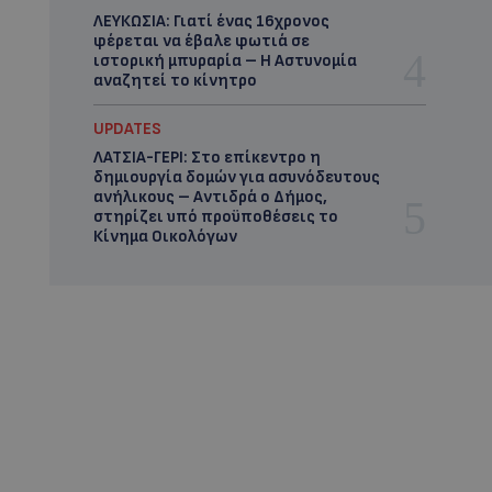
ΛΕΥΚΩΣΙΑ: Γιατί ένας 16χρονος
φέρεται να έβαλε φωτιά σε
ιστορική μπυραρία – Η Αστυνομία
αναζητεί το κίνητρο
UPDATES
ΛΑΤΣΙΑ-ΓΕΡΙ: Στο επίκεντρο η
δημιουργία δομών για ασυνόδευτους
ανήλικους – Αντιδρά ο Δήμος,
στηρίζει υπό προϋποθέσεις το
Κίνημα Οικολόγων