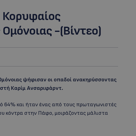
 Κορυφαίος
Ομόνοιας -(Βίντεο)
Ομόνοιας ψήφισαν οι οπαδοί ανακηρύσσοντας
ιστή Καρίμ Ανσαριφάρντ.
ό 64% και ήταν ένας από τους πρωταγωνιστές
λου κόντρα στην Πάφο, μοιράζοντας μάλιστα