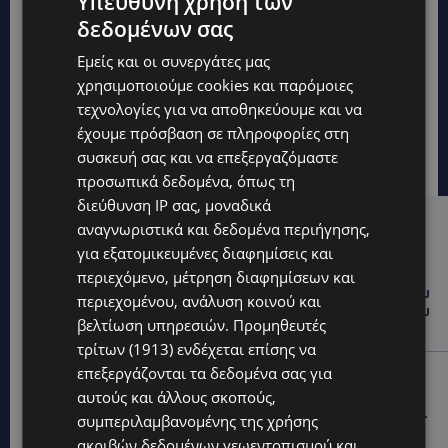
Υπεύθυνη χρήση των
δεδομένων σας
Εμείς και οι συνεργάτες μας
χρησιμοποιούμε cookies και παρόμοιες
τεχνολογίες για να αποθηκεύουμε και να
έχουμε πρόσβαση σε πληροφορίες στη
συσκευή σας και να επεξεργαζόμαστε
προσωπικά δεδομένα, όπως τη
διεύθυνση IP σας, μοναδικά
αναγνωριστικά και δεδομένα περιήγησης,
Hot this week
για εξατομικευμένες διαφημίσεις και
UPDATES
περιεχόμενο, μέτρηση διαφημίσεων και
ΤΑΣΟΣ ΧΑΤΖΗΓΙΟΒΑΝΗΣ: Η συγκλονιστική ιστορία του
περιεχομένου, ανάλυση κοινού και
12χρονου Δημήτρη και η δωρεά των 12.500 ευρώ που
βελτίωση υπηρεσιών.
Προμηθευτές
του έδωσε ελπίδα
τρίτων (1913)
ενδέχεται επίσης να
επεξεργάζονται τα δεδομένα σας για
STORIES
αυτούς και άλλους σκοπούς,
ΕΞΩΤΙΚΑ ΖΩΑ ΣΤΗΝ ΚΥΠΡΟ: Πότε επιτρέπεται και
πότε απαγορεύεται να έχεις μαϊμού ως κατοικίδιο –
συμπεριλαμβανομένης της χρήσης
Ποια ζώα μπορείς να διατηρείς νόμιμα
ακριβών δεδομένων γεωεντοπισμού και