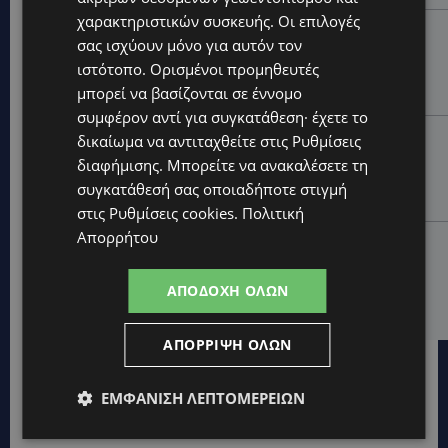
χαρακτηριστικών συσκευής. Οι επιλογές
UPDATES
σας ισχύουν μόνο για αυτόν τον
ΧΩΡΙΣ ΣΩΣΣΙΒΙΟ Η ΘΑΛΑΣΣΙΑ ΣΥΝΔΕΣΗ ΚΥΠΡΟΥ-
ιστότοπο. Ορισμένοι προμηθευτές
ΕΛΛΑΔΑΣ: «Χωρίς επιδότηση το πλοίο δεν θα
μπορεί να βασίζονται σε έννομο
ξανασηκώσει άγκυρα»
συμφέρον αντί για συγκατάθεση· έχετε το
STORIES
δικαίωμα να αντιταχθείτε στις
Ρυθμίσεις
ΜΑΡΙΝΟΣ ΚΩΝΣΤΑΝΤΙΝΙΔΗΣ: Οι πρωτοβουλίες για να
διαφήμισης
. Μπορείτε να ανακαλέσετε τη
ξαναζωντανέψει η Μακαρίου και το κέντρο της
συγκατάθεσή σας οποιαδήποτε στιγμή
Λευκωσίας-(Βίντεο)
στις
Ρυθμίσεις cookies
.
Πολιτική
Απορρήτου
UPDATES
ΤΡΟΧΑΙΟ ΣΤΗΝ ΛΕΥΚΩΣΙΑ: Χειροπέδες και στη σύζυγο
του 27χρονου – Φέρεται να παραπλάνησε την
ΑΠΟΔΟΧΉ ΌΛΩΝ
Αστυνομία
ΑΠΌΡΡΙΨΗ ΌΛΩΝ
ΕΜΦΆΝΙΣΗ ΛΕΠΤΟΜΕΡΕΙΏΝ