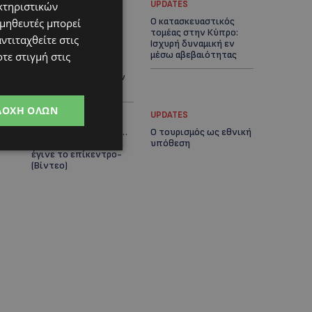
UPDATES
UPDATES
κτηριστικών
ΚΟΚΚΙΝΟΤΡΙΜΙΘΙΑ:
Ο κατασκευαστικός
ομηθευτές μπορεί
Σκύλος στον δρόμο
τομέας στην Κύπρο:
ντιταχθείτε στις
μέσα στη ζέστη – Το
Ισχυρή δυναμική εν
καλοκαιρινό «κύμα»
μέσω αβεβαιότητας
τε στιγμή στις
εγκατάλειψης ζώων
και η ευθύνη που δεν
κάνει διακοπές
ΔΟΧΉ ΌΛΩΝ
UPDATES
UPDATES
VIRAL: Πήγε για καφέ…
Ο τουρισμός ως εθνική
με την πάπια του και
υπόθεση
έγινε το επίκεντρο-
(Βίντεο)