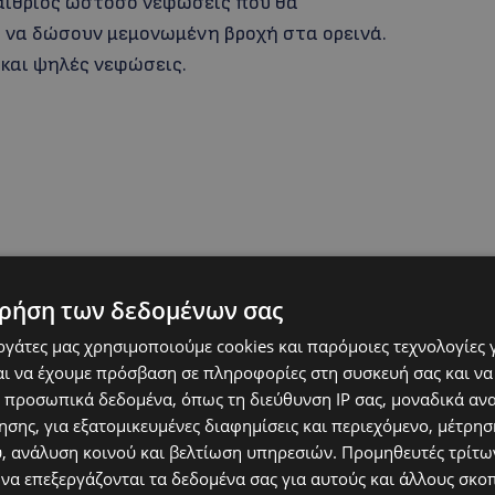
ς αίθριος ωστόσο νεφώσεις που θα
 να δώσουν μεμονωμένη βροχή στα ορεινά.
 και ψηλές νεφώσεις.
ρήση των δεδομένων σας
σες και ψηλές νεφώσεις που το απόγευμα
εργάτες μας χρησιμοποιούμε cookies και παρόμοιες τεχνολογίες 
στα ορεινά. Τη Δευτέρα ο καιρός θα είναι
ι να έχουμε πρόσβαση σε πληροφορίες στη συσκευή σας και να
 προσωπικά δεδομένα, όπως τη διεύθυνση IP σας, μοναδικά αν
φώσεις που θα αναπτύσσονται μετά το
σης, για εξατομικευμένες διαφημίσεις και περιεχόμενο, μέτρη
 βροχές στα ορεινά.
υ, ανάλυση κοινού και βελτίωση υπηρεσιών.
Προμηθευτές τρίτων
 να επεξεργάζονται τα δεδομένα σας για αυτούς και άλλους σκο
εδα το Σάββατο και θα σημειώσει μικρή πτώση