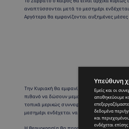
Το Σάββατο ο καιρός θα είναι αρχικά κυρίω
αναπτύσσονται μετά το μεσημέρι ενδέχεται
Αργότερα θα εμφανίζονται αυξημένες μέσες
Υπεύθυνη χ
Την Κυριακή θα εμφανίζονται αυξημένες μέ
Εμείς και οι συν
πιθανό να δώσουν μεμονωμένη ελαφρά βροχή 
αποθηκεύουμε κα
επεξεργαζόμαστε
τοπικά μερικώς συννεφιασμένος ωστόσο νε
δεδομένα περιήγη
μεσημέρι ενδέχεται να δώσουν μεμονωμένες
και περιεχομένο
ενδέχεται επίσης
Η θερμοκρασία θα παραμείνει στα ίδια επίπ