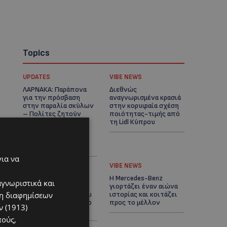
Topics
UPDATES
VIBE NEWS
ΛΑΡΝΑΚΑ: Παράπονα
Διεθνώς
για την πρόσβαση
αναγνωρισμένα κρασιά
στην παραλία σκύλων
στην κορυφαία σχέση
– Πολίτες ζητούν
ποιότητας-τιμής από
λύσεις για
τη Lidl Κύπρου
ηλικιωμένους και
άτομα με αναπηρία-
(Φώτο)
για να
UPDATES
VIBE NEWS
Ξεκίνησε η
Η Mercedes-Benz
αγνωριστικά και
αντικατάσταση 100
γιορτάζει έναν αιώνα
ση διαφημίσεων
χιλιομέτρων δικτύου
ιστορίας και κοιτάζει
ύδρευσης στο κέντρο
προς το μέλλον
 (1913)
της Λεμεσού
πούς,