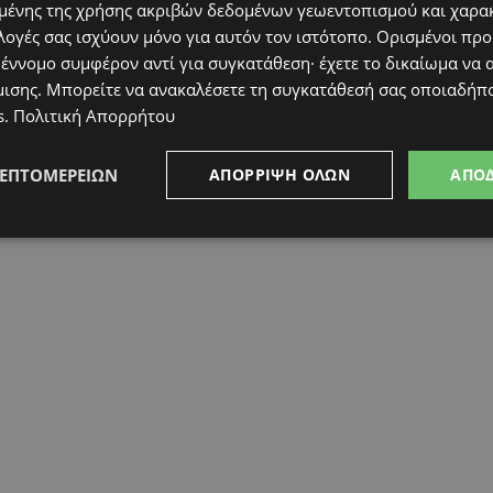
ένης της χρήσης ακριβών δεδομένων γεωεντοπισμού και χαρα
 κοντά στις μέσες κλιματολογικές τιμές.
λογές σας ισχύουν μόνο για αυτόν τον ιστότοπο. Ορισμένοι πρ
 έννομο συμφέρον αντί για συγκατάθεση· έχετε το δικαίωμα να α
μισης
. Μπορείτε να ανακαλέσετε τη συγκατάθεσή σας οποιαδήπο
s
.
Πολιτική Απορρήτου
ΛΕΠΤΟΜΕΡΕΙΏΝ
ΑΠΌΡΡΙΨΗ ΌΛΩΝ
ΑΠΟ