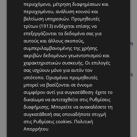
περιεχόμενο, μέτρηση διαφημίσεων και
UPDATES
περιεχομένου, ανάλυση κοινού και
ΚΙΤΡΙΝΗ ΠΡΟΕΙΔΟΠΟΙΗΣΗ: Έτοιμοι για παραλία –
Στους 40°C και σήμερα η Κύπρος-Πότε θα τεθεί σε
βελτίωση υπηρεσιών.
Προμηθευτές
ισχύ
τρίτων (1913)
ενδέχεται επίσης να
επεξεργάζονται τα δεδομένα σας για
UPDATES
αυτούς και άλλους σκοπούς,
ΦΕΙΔΙΑΣ ΠΑΝΑΓΙΩΤΟΥ: Η εμφάνισή του στην εκδήλωση
συμπεριλαμβανομένης της χρήσης
για Ισαάκ και Σολωμού προκάλεσε αντιδράσεις –
«Ασέβεια προς τους νεκρούς»-(Φώτο)
ακριβών δεδομένων γεωεντοπισμού και
χαρακτηριστικών συσκευής. Οι επιλογές
UPDATES
σας ισχύουν μόνο για αυτόν τον
ΔΗΜΟΣ ΛΑΤΣΙΩΝ – ΓΕΡΙΟΥ: Πάνω από 8.000 υπογραφές
ιστότοπο. Ορισμένοι προμηθευτές
κατά των Δομών Ανηλίκων – Ζητούν γραπτή
μπορεί να βασίζονται σε έννομο
δέσμευση από το Κράτος
συμφέρον αντί για συγκατάθεση· έχετε το
UPDATES
δικαίωμα να αντιταχθείτε στις
Ρυθμίσεις
ΑΓΙΟΣ ΙΩΑΝΝΗΣ ΠΙΤΣΙΛΙΑΣ: Ξανανοίγει η πισίνα του
διαφήμισης
. Μπορείτε να ανακαλέσετε τη
χωριού – Μια ανάσα δροσιάς για κατοίκους και
συγκατάθεσή σας οποιαδήποτε στιγμή
επισκέπτες
στις
Ρυθμίσεις cookies
.
Πολιτική
LIFESTYLE
Απορρήτου
ΕΛΕΝΑ ΠΑΠΑΔΟΠΟΥΛΟΥ: Από τη σκηνή στην