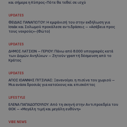
και σήμερα η Κύπρος-Πότε θα τεθεί σε ισχύ
UPDATES
ΦΕΙΔΙΑΣ ΠΑΝΑΓΙΩΤΟΥ: Η εμφάνισή του στην εκδήλωση για
Ισαάκ και Σολωμού προκάλεσε αντιδράσεις – «Ασέβεια προς
τους νεκρούς»-(Φώτο)
UPDATES
ΔΗΜΟΣ ΛΑΤΣΙΩΝ – ΓΕΡΙΟΥ: Πάνω από 8.000 υπογραφές κατά
των Δομών Ανηλίκων – Ζητούν γραπτή δέσμευση από το
Κράτος
Re
UPDATES
Ar
ΑΓΙΟΣ ΙΩΑΝΝΗΣ ΠΙΤΣΙΛΙΑΣ: Ξανανοίγει η πισίνα του χωριού –
Μια ανάσα δροσιάς για κατοίκους και επισκέπτες
LIFESTYLE
ΕΛΕΝΑ ΠΑΠΑΔΟΠΟΥΛΟΥ: Από τη σκηνή στην Αντιπροεδρία του
ΘΟΚ – «Μεγάλη τιμή και μεγάλη ευθύνη»
VIBE NEWS