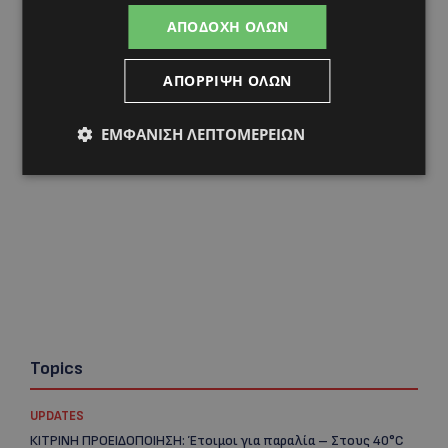
Αντιπροεδρία του ΘΟΚ – «Μεγάλη τιμή και μεγάλη
ΑΠΟΔΟΧΉ ΌΛΩΝ
ευθύνη»
ΑΠΌΡΡΙΨΗ ΌΛΩΝ
ΕΜΦΆΝΙΣΗ ΛΕΠΤΟΜΕΡΕΙΏΝ
Topics
UPDATES
ΚΙΤΡΙΝΗ ΠΡΟΕΙΔΟΠΟΙΗΣΗ: Έτοιμοι για παραλία – Στους 40°C