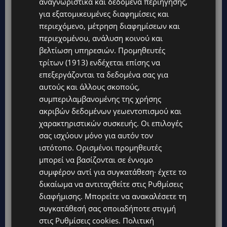
αναγνωριστικά και δεδομένα περιήγησης,
για εξατομικευμένες διαφημίσεις και
περιεχόμενο, μέτρηση διαφημίσεων και
περιεχομένου, ανάλυση κοινού και
βελτίωση υπηρεσιών.
Προμηθευτές
τρίτων (1913)
ενδέχεται επίσης να
επεξεργάζονται τα δεδομένα σας για
αυτούς και άλλους σκοπούς,
συμπεριλαμβανομένης της χρήσης
Topics
ακριβών δεδομένων γεωεντοπισμού και
χαρακτηριστικών συσκευής. Οι επιλογές
VIBE NEWS
σας ισχύουν μόνο για αυτόν τον
Η Peugeot είναι ο επίσημος συνεργάτης του Φεστιβάλ
ιστότοπο. Ορισμένοι προμηθευτές
Κινηματογράφου της Βενετίας
μπορεί να βασίζονται σε έννομο
συμφέρον αντί για συγκατάθεση· έχετε το
VIBE NEWS
δικαίωμα να αντιταχθείτε στις
Ρυθμίσεις
Lidl Better Living Days #summer2026: Ένα μοναδικό ταξίδι
ευεξίας, γεμάτο γεύση, ενέργεια και χαμόγελα σε όλη την
διαφήμισης
. Μπορείτε να ανακαλέσετε τη
Κύπρο
συγκατάθεσή σας οποιαδήποτε στιγμή
στις
Ρυθμίσεις cookies
.
Πολιτική
ΚΑΤΟΙΚΙΔΙΑ