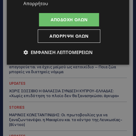
Απορρήτου
ΠΑΓΚΟΣΜΙΑ ΗΜΕΡΑ ΓΑΤΑΣ: Χιλιάδες στην Κύπρο, καθεμία
μοναδική – Το χαδιάρικο τετράποδο με τη ματιά που λιώνει
καρδιές
ΑΠΟΔΟΧΉ ΌΛΩΝ
UPDATES
ΤΑΣΟΣ ΧΑΤΖΗΓΙΟΒΑΝΗΣ: Η συγκλονιστική ιστορία του
ΑΠΌΡΡΙΨΗ ΌΛΩΝ
12χρονου Δημήτρη και η δωρεά των 12.500 ευρώ που του
έδωσε ελπίδα
ΕΜΦΆΝΙΣΗ ΛΕΠΤΟΜΕΡΕΙΏΝ
STORIES
ΕΞΩΤΙΚΑ ΖΩΑ ΣΤΗΝ ΚΥΠΡΟ: Πότε επιτρέπεται και πότε
απαγορεύεται να έχεις μαϊμού ως κατοικίδιο – Ποια ζώα
μπορείς να διατηρείς νόμιμα
UPDATES
ΧΩΡΙΣ ΣΩΣΣΙΒΙΟ Η ΘΑΛΑΣΣΙΑ ΣΥΝΔΕΣΗ ΚΥΠΡΟΥ-ΕΛΛΑΔΑΣ:
«Χωρίς επιδότηση το πλοίο δεν θα ξανασηκώσει άγκυρα»
STORIES
ΜΑΡΙΝΟΣ ΚΩΝΣΤΑΝΤΙΝΙΔΗΣ: Οι πρωτοβουλίες για να
ξαναζωντανέψει η Μακαρίου και το κέντρο της Λευκωσίας-
(Βίντεο)