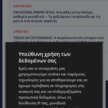
ΚΑΤΟΙΚΙΔΙΑ
ΠΑΓΚΟΣΜΙΑ ΗΜΕΡΑ ΓΑΤΑΣ: Χιλιάδες στην Κύπρο,
καθεμία μοναδική – Το χαδιάρικο τετράποδο με τη
ματιά που λιώνει καρδιές
UPDATES
ΤΑΣΟΣ ΧΑΤΖΗΓΙΟΒΑΝΗΣ: Η συγκλονιστική ιστορία του
12χρονου Δημήτρη και η δωρεά των 12.500 ευρώ που
του έδωσε ελπίδα
Υπεύθυνη χρήση των
STORIES
δεδομένων σας
ΕΞΩΤΙΚΑ ΖΩΑ ΣΤΗΝ ΚΥΠΡΟ: Πότε επιτρέπεται και
πότε απαγορεύεται να έχεις μαϊμού ως κατοικίδιο –
Εμείς και οι συνεργάτες μας
Ποια ζώα μπορείς να διατηρείς νόμιμα
χρησιμοποιούμε cookies και παρόμοιες
τεχνολογίες για να αποθηκεύουμε και να
έχουμε πρόσβαση σε πληροφορίες στη
συσκευή σας και να επεξεργαζόμαστε
προσωπικά δεδομένα, όπως τη
διεύθυνση IP σας, μοναδικά