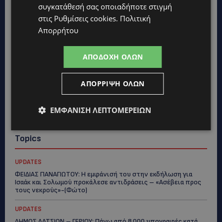
συγκατάθεσή σας οποιαδήποτε στιγμή
στις
Ρυθμίσεις cookies
.
Πολιτική
Απορρήτου
ΑΠΟΔΟΧΉ ΌΛΩΝ
ΑΠΌΡΡΙΨΗ ΌΛΩΝ
ΕΜΦΆΝΙΣΗ ΛΕΠΤΟΜΕΡΕΙΏΝ
Topics
UPDATES
ΦΕΙΔΙΑΣ ΠΑΝΑΓΙΩΤΟΥ: Η εμφάνισή του στην εκδήλωση για
Ισαάκ και Σολωμού προκάλεσε αντιδράσεις – «Ασέβεια προς
τους νεκρούς»-(Φώτο)
UPDATES
ΔΗΜΟΣ ΛΑΤΣΙΩΝ – ΓΕΡΙΟΥ: Πάνω από 8.000 υπογραφές κατά