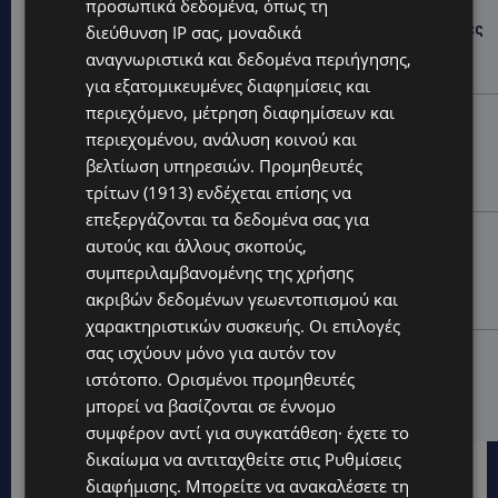
UPDATES
προσωπικά δεδομένα, όπως τη
ΔΗΜΟΣ ΛΑΤΣΙΩΝ – ΓΕΡΙΟΥ: Πάνω από 8.000 υπογραφές
διεύθυνση IP σας, μοναδικά
κατά των Δομών Ανηλίκων – Ζητούν γραπτή
αναγνωριστικά και δεδομένα περιήγησης,
δέσμευση από το Κράτος
για εξατομικευμένες διαφημίσεις και
περιεχόμενο, μέτρηση διαφημίσεων και
UPDATES
περιεχομένου, ανάλυση κοινού και
ΑΓΙΟΣ ΙΩΑΝΝΗΣ ΠΙΤΣΙΛΙΑΣ: Ξανανοίγει η πισίνα του
βελτίωση υπηρεσιών.
Προμηθευτές
χωριού – Μια ανάσα δροσιάς για κατοίκους και
επισκέπτες
τρίτων (1913)
ενδέχεται επίσης να
επεξεργάζονται τα δεδομένα σας για
LIFESTYLE
αυτούς και άλλους σκοπούς,
ΕΛΕΝΑ ΠΑΠΑΔΟΠΟΥΛΟΥ: Από τη σκηνή στην
συμπεριλαμβανομένης της χρήσης
Αντιπροεδρία του ΘΟΚ – «Μεγάλη τιμή και μεγάλη
ακριβών δεδομένων γεωεντοπισμού και
ευθύνη»
χαρακτηριστικών συσκευής. Οι επιλογές
σας ισχύουν μόνο για αυτόν τον
VIBE NEWS
ιστότοπο. Ορισμένοι προμηθευτές
ARLA PROTEIN: Συνεχίζει να καινοτομεί με το Arla
Protein Food to Go.
μπορεί να βασίζονται σε έννομο
συμφέρον αντί για συγκατάθεση· έχετε το
δικαίωμα να αντιταχθείτε στις
Ρυθμίσεις
διαφήμισης
. Μπορείτε να ανακαλέσετε τη