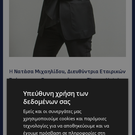
Η
Νατάσα Μιχαηλίδου, Διευθύντρια Εταιρικών
Σχέσεων και Επικοινωνίας της
Thanos
Hotels
&
Resorts
, ανέφερε: «Στα Thanos Hotels &
Υπεύθυνη χρήση των
Resorts πιστεύουμε ότι η πραγματική
δεδομένων σας
πολυτέλεια βρίσκεται στη φροντίδα της κάθε
Εμείς και οι συνεργάτες μας
λεπτομέρειας και στη δημιουργία εμπειριών
χρησιμοποιούμε cookies και παρόμοιες
που ανταποκρίνονται ουσιαστικά στις ανάγκες
τεχνολογίες για να αποθηκεύουμε και να
του κάθε επισκέπτη. Η συνεργασία μας με την
έχουμε πρόσβαση σε πληροφορίες στη