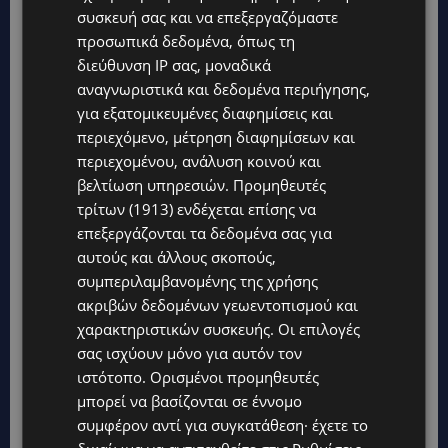
εὖSKIN® αντικατοπτρίζει τη δέσμευσή μας να
συσκευή σας και να επεξεργαζόμαστε
προσωπικά δεδομένα, όπως τη
εξελίσσουμε συνεχώς την εμπειρία φιλοξενίας
διεύθυνση IP σας, μοναδικά
που προσφέρουμε, μέσα από πρωτοβουλίες
αναγνωριστικά και δεδομένα περιήγησης,
που συνδυάζουν την καινοτομία, την
για εξατομικευμένες διαφημίσεις και
αυθεντικότητα και την εξατομικευμένη
περιεχόμενο, μέτρηση διαφημίσεων και
φροντίδα. Το Inclusive Wellness by εὖSKIN®
περιεχομένου, ανάλυση κοινού και
ενισχύει τη φιλοσοφία μας για μια πιο
βελτίωση υπηρεσιών.
Προμηθευτές
τρίτων (1913)
ενδέχεται επίσης να
ολιστική προσέγγιση στην ευεξία, όπου κάθε
επεξεργάζονται τα δεδομένα σας για
επισκέπτης αισθάνεται ότι τον κατανοούν, τον
αυτούς και άλλους σκοπούς,
φροντίζουν και τον υποδέχονται με τρόπο
συμπεριλαμβανομένης της χρήσης
πραγματικά ξεχωριστό.»
ακριβών δεδομένων γεωεντοπισμού και
χαρακτηριστικών συσκευής. Οι επιλογές
Όσοι επιθυμούν να εξερευνήσουν τη νέα
σας ισχύουν μόνο για αυτόν τον
εμπειρία Inclusive Wellness by εὖSKIN®,
ιστότοπο. Ορισμένοι προμηθευτές
μπορεί να βασίζονται σε έννομο
μπορούν να αποταθούν στα βραβευμένα spa
συμφέρον αντί για συγκατάθεση· έχετε το
των ξενοδοχείων
Anassa
,
Annabelle
και