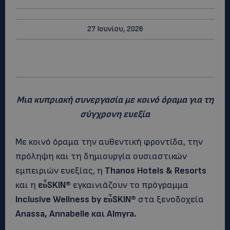
27 Ιουνίου, 2026
Μια κυπριακή συνεργασία με κοινό όραμα για τη
σύγχρονη ευεξία
Με κοινό όραμα την αυθεντική φροντίδα, την
πρόληψη και τη δημιουργία ουσιαστικών
εμπειριών ευεξίας, η
Thanos
Hotels
&
Resorts
και η
ε
ὖ
SKIN
®
εγκαινιάζουν το πρόγραμμα
Inclusive
Wellness
by
ε
ὖ
SKIN
®
στα ξενοδοχεία
Anassa
,
Annabelle
και
Almyra
.