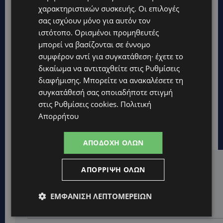
χαρακτηριστικών συσκευής. Οι επιλογές
σας ισχύουν μόνο για αυτόν τον
ιστότοπο. Ορισμένοι προμηθευτές
μπορεί να βασίζονται σε έννομο
συμφέρον αντί για συγκατάθεση· έχετε το
δικαίωμα να αντιταχθείτε στις
Ρυθμίσεις
διαφήμισης
. Μπορείτε να ανακαλέσετε τη
συγκατάθεσή σας οποιαδήποτε στιγμή
στις
Ρυθμίσεις cookies
.
Πολιτική
Απορρήτου
ΑΠΟΔΟΧΉ ΌΛΩΝ
Hot this week
ΑΠΌΡΡΙΨΗ ΌΛΩΝ
VIBE NEWS
ΕΜΦΆΝΙΣΗ ΛΕΠΤΟΜΕΡΕΙΏΝ
Η Peugeot είναι ο επίσημος συνεργάτης του
Φεστιβάλ Κινηματογράφου της Βενετίας