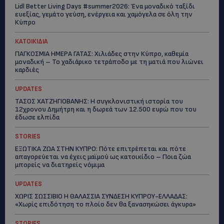
Lidl Better Living Days #summer2026: Ένα μοναδικό ταξίδι
ευεξίας, γεμάτο γεύση, ενέργεια και χαμόγελα σε όλη την
Κύπρο
ΚΑΤΟΙΚΙΔΙΑ
ΠΑΓΚΟΣΜΙΑ ΗΜΕΡΑ ΓΑΤΑΣ: Χιλιάδες στην Κύπρο, καθεμία
μοναδική – Το χαδιάρικο τετράποδο με τη ματιά που λιώνει
καρδιές
UPDATES
ΤΑΣΟΣ ΧΑΤΖΗΓΙΟΒΑΝΗΣ: Η συγκλονιστική ιστορία του
12χρονου Δημήτρη και η δωρεά των 12.500 ευρώ που του
έδωσε ελπίδα
STORIES
ΕΞΩΤΙΚΑ ΖΩΑ ΣΤΗΝ ΚΥΠΡΟ: Πότε επιτρέπεται και πότε
απαγορεύεται να έχεις μαϊμού ως κατοικίδιο – Ποια ζώα
μπορείς να διατηρείς νόμιμα
UPDATES
ΧΩΡΙΣ ΣΩΣΣΙΒΙΟ Η ΘΑΛΑΣΣΙΑ ΣΥΝΔΕΣΗ ΚΥΠΡΟΥ-ΕΛΛΑΔΑΣ:
«Χωρίς επιδότηση το πλοίο δεν θα ξανασηκώσει άγκυρα»
STORIES