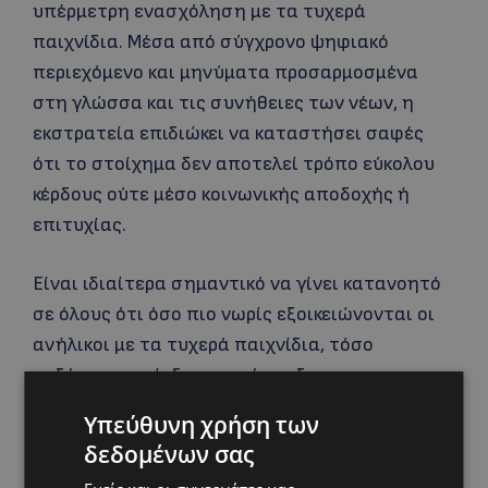
υπέρμετρη ενασχόληση με τα τυχερά
παιχνίδια. Μέσα από σύγχρονο ψηφιακό
περιεχόμενο και μηνύματα προσαρμοσμένα
στη γλώσσα και τις συνήθειες των νέων, η
εκστρατεία επιδιώκει να καταστήσει σαφές
ότι το στοίχημα δεν αποτελεί τρόπο εύκολου
κέρδους ούτε μέσο κοινωνικής αποδοχής ή
επιτυχίας.
Είναι ιδιαίτερα σημαντικό να γίνει κατανοητό
σε όλους ότι όσο πιο νωρίς εξοικειώνονται οι
ανήλικοι με τα τυχερά παιχνίδια, τόσο
αυξάνεται ο κίνδυνος ανάπτυξης
προβληματικής ή παθολογικής συμπεριφοράς
Υπεύθυνη χρήση των
στο μέλλον. Στο πλαίσιο αυτό, ο ρόλος των
δεδομένων σας
γονέων είναι καθοριστικός. Οι γονείς οφείλουν