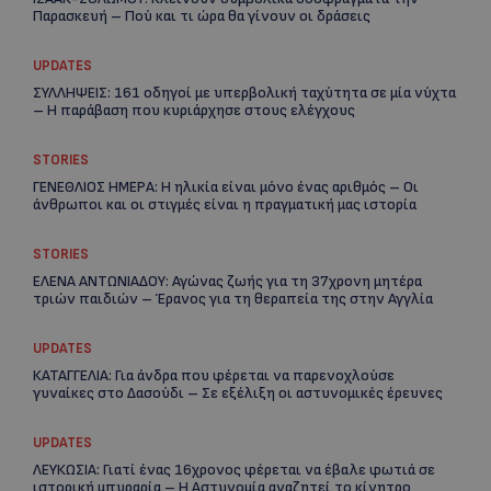
Παρασκευή – Πού και τι ώρα θα γίνουν οι δράσεις
UPDATES
ΣΥΛΛΗΨΕΙΣ: 161 οδηγοί με υπερβολική ταχύτητα σε μία νύχτα
– Η παράβαση που κυριάρχησε στους ελέγχους
STORIES
ΓΕΝΕΘΛΙΟΣ ΗΜΕΡΑ: Η ηλικία είναι μόνο ένας αριθμός – Οι
άνθρωποι και οι στιγμές είναι η πραγματική μας ιστορία
STORIES
Re
ΕΛΕΝΑ ΑΝΤΩΝΙΑΔΟΥ: Αγώνας ζωής για τη 37χρονη μητέρα
Ar
τριών παιδιών – Έρανος για τη θεραπεία της στην Αγγλία
UPDATES
ΚΑΤΑΓΓΕΛΙΑ: Για άνδρα που φέρεται να παρενοχλούσε
γυναίκες στο Δασούδι – Σε εξέλιξη οι αστυνομικές έρευνες
UPDATES
ΛΕΥΚΩΣΙΑ: Γιατί ένας 16χρονος φέρεται να έβαλε φωτιά σε
ιστορική μπυραρία – Η Αστυνομία αναζητεί το κίνητρο