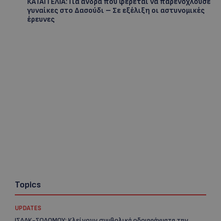
ΚΑΤΑΓΓΕΛΙΑ: Για άνδρα που φέρεται να παρενοχλούσε
γυναίκες στο Δασούδι – Σε εξέλιξη οι αστυνομικές
έρευνες
Topics
UPDATES
ΙΣΑΑΚ-ΣΟΛΩΜΟΥ: Κλείνουν συμβολικά οδοφράγματα την