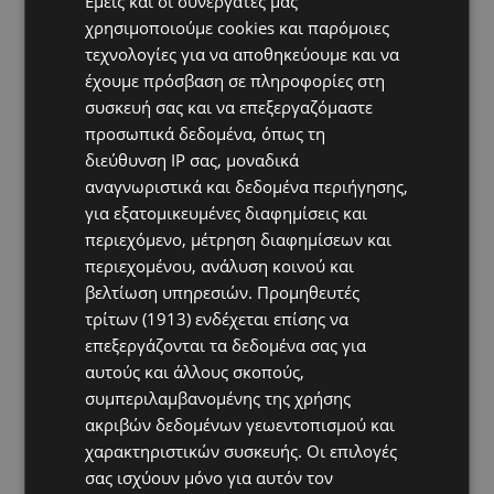
Εμείς και οι συνεργάτες μας
να βρίσκονται σε εγρήγορση, ιδιαίτερα κατά τη
χρησιμοποιούμε cookies και παρόμοιες
διάρκεια των μεγάλων αθλητικών
τεχνολογίες για να αποθηκεύουμε και να
διοργανώσεων, όταν η προβολή στοιχηματικού
έχουμε πρόσβαση σε πληροφορίες στη
περιεχομένου αυξάνεται αισθητά. Είναι
συσκευή σας και να επεξεργαζόμαστε
σημαντικό να παρακολουθούν πιθανές αλλαγές
προσωπικά δεδομένα, όπως τη
διεύθυνση IP σας, μοναδικά
στη συμπεριφορά των παιδιών τους, όπως
αναγνωριστικά και δεδομένα περιήγησης,
απομόνωση, συχνές αναφορές στο στοίχημα,
για εξατομικευμένες διαφημίσεις και
μεταβολές στις συνήθειες ύπνου ή ακόμη και
περιεχόμενο, μέτρηση διαφημίσεων και
αδικαιολόγητη ανάγκη για χρήματα.
περιεχομένου, ανάλυση κοινού και
βελτίωση υπηρεσιών.
Προμηθευτές
Παράλληλα, είναι αναγκαίο οι γονείς να
τρίτων (1913)
ενδέχεται επίσης να
επεξεργάζονται τα δεδομένα σας για
διατηρούν ανοικτό και ειλικρινή διάλογο με τα
αυτούς και άλλους σκοπούς,
παιδιά τους σχετικά με τους κινδύνους των
συμπεριλαμβανομένης της χρήσης
τυχερών παιχνιδιών, ξεκαθαρίζοντας ότι αυτά
ακριβών δεδομένων γεωεντοπισμού και
δεν αποτελούν τρόπο εύκολου κέρδους. Η
χαρακτηριστικών συσκευής. Οι επιλογές
πρόληψη, η ενημέρωση και η ανοιχτή
σας ισχύουν μόνο για αυτόν τον