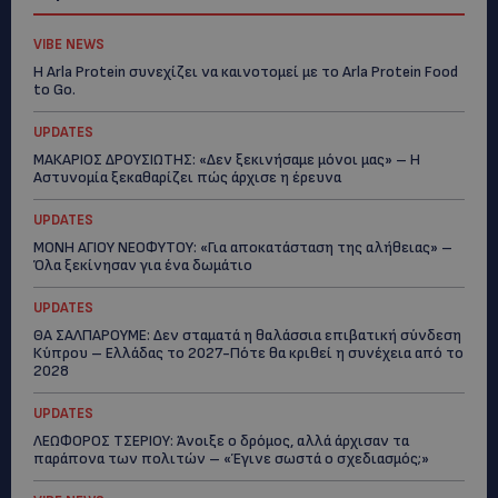
VIBE NEWS
Η Arla Protein συνεχίζει να καινοτομεί με το Arla Protein Food
to Go.
UPDATES
ΜΑΚΑΡΙΟΣ ΔΡΟΥΣΙΩΤΗΣ: «Δεν ξεκινήσαμε μόνοι μας» – Η
Αστυνομία ξεκαθαρίζει πώς άρχισε η έρευνα
UPDATES
ΜΟΝΗ ΑΓΙΟΥ ΝΕΟΦΥΤΟΥ: «Για αποκατάσταση της αλήθειας» –
Όλα ξεκίνησαν για ένα δωμάτιο
UPDATES
ΘΑ ΣΑΛΠΑΡΟΥΜΕ: Δεν σταματά η θαλάσσια επιβατική σύνδεση
Κύπρου – Ελλάδας το 2027-Πότε θα κριθεί η συνέχεια από το
2028
UPDATES
ΛΕΩΦΟΡΟΣ ΤΣΕΡΙΟΥ: Άνοιξε ο δρόμος, αλλά άρχισαν τα
παράπονα των πολιτών – «Έγινε σωστά ο σχεδιασμός;»