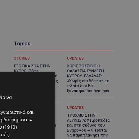
Topics
STORIES
UPDATES
ΕΞΩΤΙΚΑ ΖΩΑ ΣΤΗΝ
ΧΩΡΙΣ ΣΩΣΣΙΒΙΟ Η
ΚΥΠΡΟ: Πότε
ΘΑΛΑΣΣΙΑ ΣΥΝΔΕΣΗ
επιτρέπεται και πότε
ΚΥΠΡΟΥ-ΕΛΛΑΔΑΣ:
απαγορεύεται να έχεις
«Χωρίς επιδότηση το
μαϊμού ως κατοικίδιο –
πλοίο δεν θα
Ποια ζώα μπορείς να
ξανασηκώσει άγκυρα»
διατηρείς νόμιμα
για να
STORIES
UPDATES
αγνωριστικά και
ΜΑΡΙΝΟΣ
ΤΡΟΧΑΙΟ ΣΤΗΝ
ση διαφημίσεων
ΚΩΝΣΤΑΝΤΙΝΙΔΗΣ: Οι
ΛΕΥΚΩΣΙΑ: Χειροπέδες
πρωτοβουλίες για να
και στη σύζυγο του
 (1913)
ξαναζωντανέψει η
27χρονου – Φέρεται
πούς,
Μακαρίου και το
να παραπλάνησε την