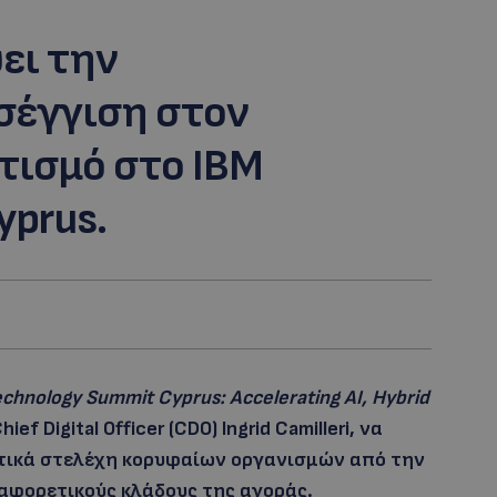
ει την
σέγγιση στον
ισμό στο IBM
yprus.
echnology
Summit
Cyprus:
Accelerating
AI
,
Hybrid
hief Digital Officer (CDO) Ingrid Camilleri, να
γετικά στελέχη κορυφαίων οργανισμών από την
ιαφορετικούς κλάδους της αγοράς.