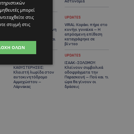
κέντρο της
Αστυνομία
κτηριστικών
Λευκωσίας-(Βίντεο)
ομηθευτές μπορεί
ντιταχθείτε στις
UPDATES
UPDATES
τε στιγμή στις
ΔΕΝ ΥΠΟΧΩΡΕΙ Ο
VIRAL: Κοράκι πήρε στο
ΚΑΥΣΩΝΑΣ: Νέα κίτρινη
κυνήγι γυναίκα – Η
προειδοποίηση για
απρόσμενη επίθεση
40άρια – Πότε τίθεται
καταγράφηκε σε
σε ισχύ
βίντεο
ΔΟΧΉ ΌΛΩΝ
UPDATES
UPDATES
ΕΤΟΙΜΑΣΤΕΙΤΕ ΓΙΑ
ΙΣΑΑΚ-ΣΟΛΩΜΟΥ:
ΚΑΘΥΣΤΕΡΗΣΕΙΣ:
Κλείνουν συμβολικά
Κλειστή λωρίδα στον
οδοφράγματα την
αυτοκινητόδρομο
Παρασκευή – Πού και τι
Αμμοχώστου –
ώρα θα γίνουν οι
Λάρνακας
δράσεις