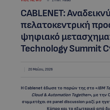
1
min.
Read
CABLENET: Αναδεικνύ
πελατοκεντρική προ
ψηφιακό μετασχηματ
Technology Summit C
20 Μαΐου, 2026
Η Cablenet έδωσε το παρών της στο «
IBM
T
Cloud
&
Automation
Together
», με την C
συμμετέχει σε panel discussion μαζί με η
Κύπρο και το εξωτερικό από δ