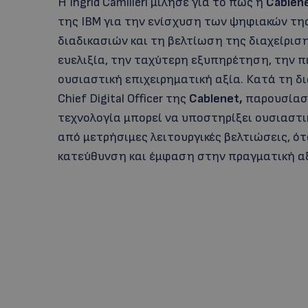
Η Ingrid Camilleri μίλησε για το πως η
Cablen
της IBM για την ενίσχυση των ψηφιακών τ
διαδικασιών και τη βελτίωση της διαχείρισ
ευελιξία, την ταχύτερη εξυπηρέτηση, την π
ουσιαστική επιχειρηματική αξία. Κατά τη διάρκ
Chief Digital Officer της
Cablenet
,
παρουσίασε
τεχνολογία μπορεί να υποστηρίξει ουσιαστ
από μετρήσιμες λειτουργικές βελτιώσεις, ό
κατεύθυνση και έμφαση στην πραγματική αξ