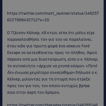
https://twitter.com/matt_lautner/status/146257
6227999432712?s=20
Ο Τζέισον Κέλνερ, 49 ετών, είπε ότι μόλις είχε
παρακολουθήσει τον γιο του να παρελαύνει,
όταν είδε για πρώτη φορά ένα κόκκινο Ford
Escape να κατευθύνεται προς το πλήθος. Αφού
πέρασε από μια διασταύρωση, είπε ο κ. Κέλνερ,
το αυτοκίνητο «
άρχισε να χτυπά κόσμο».
«Ποτέ
δεν ένιωσα χειρότερο συναίσθημα»
δήλωσε ο κ.
Κέλνερ, μιλώντας για τη στιγμή που έτρεξε
προς τον γιο του, τον οποίο ευτυχώς βρήκε
σώο στην άκρη του δρόμου.
https://twitter.com/theragex/status/146265146