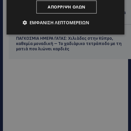
ΑΠΌΡΡΙΨΗ ΌΛΩΝ
Lidl Better Living Days #summer2026: Ένα μοναδικό
ταξίδι ευεξίας, γεμάτο γεύση, ενέργεια και χαμόγελα
σε όλη την Κύπρο
ΕΜΦΆΝΙΣΗ ΛΕΠΤΟΜΕΡΕΙΏΝ
ΚΑΤΟΙΚΙΔΙΑ
ΠΑΓΚΟΣΜΙΑ ΗΜΕΡΑ ΓΑΤΑΣ: Χιλιάδες στην Κύπρο,
καθεμία μοναδική – Το χαδιάρικο τετράποδο με τη
ματιά που λιώνει καρδιές