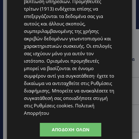
βελτίωση υπηρεσιών.
Προμηθευτές
τρίτων (1913)
ενδέχεται επίσης να
επεξεργάζονται τα δεδομένα σας για
αυτούς και άλλους σκοπούς,
συμπεριλαμβανομένης της χρήσης
ακριβών δεδομένων γεωεντοπισμού και
Hot this week
χαρακτηριστικών συσκευής. Οι επιλογές
UPDATES
σας ισχύουν μόνο για αυτόν τον
ΛΕΩΦΟΡΟΣ ΤΣΕΡΙΟΥ: Άνοιξε ο δρόμος, αλλά άρχισαν τα
ιστότοπο. Ορισμένοι προμηθευτές
παράπονα των πολιτών – «Έγινε σωστά ο
μπορεί να βασίζονται σε έννομο
σχεδιασμός;»
συμφέρον αντί για συγκατάθεση· έχετε το
δικαίωμα να αντιταχθείτε στις
Ρυθμίσεις
VIBE NEWS
διαφήμισης
. Μπορείτε να ανακαλέσετε τη
Νέος Γενικός Διευθυντής του Hilton Nicosia ο Ilio
Rodoni
συγκατάθεσή σας οποιαδήποτε στιγμή
στις
Ρυθμίσεις cookies
.
Πολιτική
VIBE NEWS
Απορρήτου
Η Peugeot είναι ο επίσημος συνεργάτης του
Φεστιβάλ Κινηματογράφου της Βενετίας
ΑΠΟΔΟΧΉ ΌΛΩΝ
VIBE NEWS