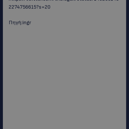
2274756615?s=20
Πηγή:ingr