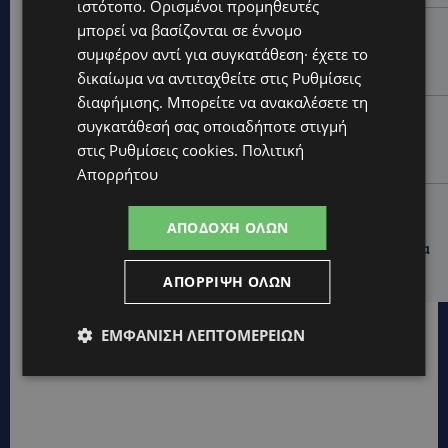
ιστότοπο. Ορισμένοι προμηθευτές
μπορεί να βασίζονται σε έννομο
VIBE NEWS
συμφέρον αντί για συγκατάθεση· έχετε το
Νέος Γενικός Διευθυντής του Hilton Nicosia ο Ilio
Rodoni
δικαίωμα να αντιταχθείτε στις
Ρυθμίσεις
διαφήμισης
. Μπορείτε να ανακαλέσετε τη
VIBE NEWS
συγκατάθεσή σας οποιαδήποτε στιγμή
Η Peugeot είναι ο επίσημος συνεργάτης του
στις
Ρυθμίσεις cookies
.
Πολιτική
Φεστιβάλ Κινηματογράφου της Βενετίας
Απορρήτου
VIBE NEWS
ΑΠΟΔΟΧΉ ΌΛΩΝ
Lidl Better Living Days #summer2026: Ένα μοναδικό
ταξίδι ευεξίας, γεμάτο γεύση, ενέργεια και χαμόγελα
σε όλη την Κύπρο
ΑΠΌΡΡΙΨΗ ΌΛΩΝ
ΕΜΦΆΝΙΣΗ ΛΕΠΤΟΜΕΡΕΙΏΝ