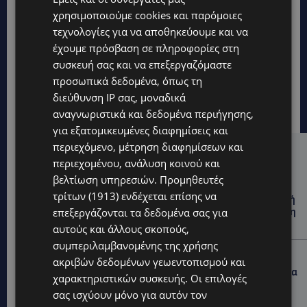
χρησιμοποιούμε cookies και παρόμοιες
τεχνολογίες για να αποθηκεύουμε και να
έχουμε πρόσβαση σε πληροφορίες στη
συσκευή σας και να επεξεργαζόμαστε
προσωπικά δεδομένα, όπως τη
διεύθυνση IP σας, μοναδικά
αναγνωριστικά και δεδομένα περιήγησης,
για εξατομικευμένες διαφημίσεις και
περιεχόμενο, μέτρηση διαφημίσεων και
Hot this week
περιεχομένου, ανάλυση κοινού και
βελτίωση υπηρεσιών.
Προμηθευτές
UPDATES
τρίτων (1913)
ενδέχεται επίσης να
ΘΑ ΣΑΛΠΑΡΟΥΜΕ: Δεν σταματά η θαλάσσια επιβατική
επεξεργάζονται τα δεδομένα σας για
σύνδεση Κύπρου – Ελλάδας το 2027-Πότε θα κριθεί η
συνέχεια από το 2028
αυτούς και άλλους σκοπούς,
συμπεριλαμβανομένης της χρήσης
UPDATES
ακριβών δεδομένων γεωεντοπισμού και
ΛΕΩΦΟΡΟΣ ΤΣΕΡΙΟΥ: Άνοιξε ο δρόμος, αλλά άρχισαν τα
χαρακτηριστικών συσκευής. Οι επιλογές
παράπονα των πολιτών – «Έγινε σωστά ο
σας ισχύουν μόνο για αυτόν τον
σχεδιασμός;»