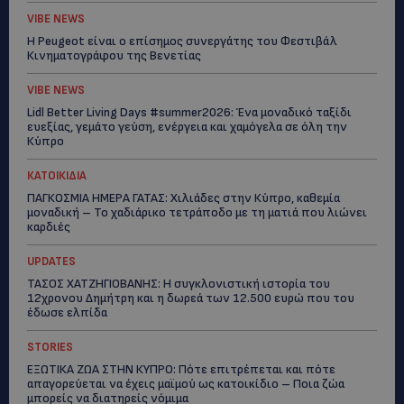
VIBE NEWS
Η Peugeot είναι ο επίσημος συνεργάτης του Φεστιβάλ
Κινηματογράφου της Βενετίας
VIBE NEWS
Lidl Better Living Days #summer2026: Ένα μοναδικό ταξίδι
ευεξίας, γεμάτο γεύση, ενέργεια και χαμόγελα σε όλη την
Κύπρο
ΚΑΤΟΙΚΙΔΙΑ
ΠΑΓΚΟΣΜΙΑ ΗΜΕΡΑ ΓΑΤΑΣ: Χιλιάδες στην Κύπρο, καθεμία
μοναδική – Το χαδιάρικο τετράποδο με τη ματιά που λιώνει
καρδιές
UPDATES
ΤΑΣΟΣ ΧΑΤΖΗΓΙΟΒΑΝΗΣ: Η συγκλονιστική ιστορία του
12χρονου Δημήτρη και η δωρεά των 12.500 ευρώ που του
έδωσε ελπίδα
STORIES
ΕΞΩΤΙΚΑ ΖΩΑ ΣΤΗΝ ΚΥΠΡΟ: Πότε επιτρέπεται και πότε
απαγορεύεται να έχεις μαϊμού ως κατοικίδιο – Ποια ζώα
μπορείς να διατηρείς νόμιμα