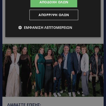
ΑΠΟΔΟΧΉ ΌΛΩΝ
ΑΠΌΡΡΙΨΗ ΌΛΩΝ
ΕΜΦΆΝΙΣΗ ΛΕΠΤΟΜΕΡΕΙΏΝ
Ο Κυριάκος η Βασιλική Σαββίδη ο Γιώργος
Καρυδάς και ο Γιώργος Δ. Μιχαήλ
ΔΙΑΒΑΣΤΕ ΕΠΙΣΗΣ: