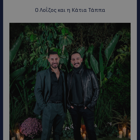
Ο Λοΐζoς και η Κάτια Τάππα