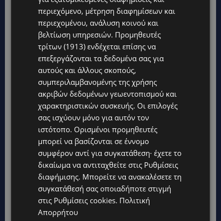
περιεχόμενο, μέτρηση διαφημίσεων και
περιεχομένου, ανάλυση κοινού και
βελτίωση υπηρεσιών.
Προμηθευτές
τρίτων (1913)
ενδέχεται επίσης να
επεξεργάζονται τα δεδομένα σας για
αυτούς και άλλους σκοπούς,
συμπεριλαμβανομένης της χρήσης
Topics
ακριβών δεδομένων γεωεντοπισμού και
χαρακτηριστικών συσκευής. Οι επιλογές
UPDATES
σας ισχύουν μόνο για αυτόν τον
ΚΑΤΑΓΓΕΛΙΑ: Για άνδρα που φέρεται να παρενοχλούσε
ιστότοπο. Ορισμένοι προμηθευτές
γυναίκες στο Δασούδι – Σε εξέλιξη οι αστυνομικές έρευνες
μπορεί να βασίζονται σε έννομο
UPDATES
συμφέρον αντί για συγκατάθεση· έχετε το
ΛΕΥΚΩΣΙΑ: Γιατί ένας 16χρονος φέρεται να έβαλε φωτιά σε
δικαίωμα να αντιταχθείτε στις
Ρυθμίσεις
ιστορική μπυραρία – Η Αστυνομία αναζητεί το κίνητρο
διαφήμισης
. Μπορείτε να ανακαλέσετε τη
συγκατάθεσή σας οποιαδήποτε στιγμή
UPDATES
στις
Ρυθμίσεις cookies
.
Πολιτική
ΛΑΤΣΙΑ-ΓΕΡΙ: Στο επίκεντρο η δημιουργία δομών για
ασυνόδευτους ανήλικους – Αντιδρά ο Δήμος, στηρίζει υπό
Απορρήτου
προϋποθέσεις το Κίνημα Οικολόγων