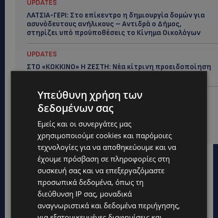
UPDATES
ΛΑΤΣΙΑ-ΓΕΡΙ: Στο επίκεντρο η δημιουργία δομών για
ασυνόδευτους ανήλικους – Αντιδρά ο Δήμος,
στηρίζει υπό προϋποθέσεις το Κίνημα Οικολόγων
UPDATES
ΣΤΟ «ΚΟΚΚΙΝΟ» Η ΖΕΣΤΗ: Νέα κίτρινη προειδοποίηση
και 40άρια στο εσωτερικό
Υπεύθυνη χρήση των
UPDATES
δεδομένων σας
ΛΕΜΕΣΟΣ: Μάχη για τη ζωή του δίνει 18χρονος –
Βρέθηκε βαριά τραυματισμένος δίπλα από το
Εμείς και οι συνεργάτες μας
ηλεκτρικό του ποδήλατο
χρησιμοποιούμε cookies και παρόμοιες
τεχνολογίες για να αποθηκεύουμε και να
έχουμε πρόσβαση σε πληροφορίες στη
συσκευή σας και να επεξεργαζόμαστε
προσωπικά δεδομένα, όπως τη
διεύθυνση IP σας, μοναδικά
αναγνωριστικά και δεδομένα περιήγησης,
για εξατομικευμένες διαφημίσεις και