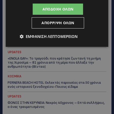
UPDATES
ΑΠΟΔΟΧΉ ΌΛΩΝ
ΣΤΟ «ΚΟΚΚΙΝΟ» Η ΖΕΣΤΗ: Νέα κίτρινη προειδοποίηση και
40άρια στο εσωτερικό
ΑΠΌΡΡΙΨΗ ΌΛΩΝ
UPDATES
ΛΕΜΕΣΟΣ: Μάχη για τη ζωή του δίνει 18χρονος – Βρέθηκε
ΕΜΦΆΝΙΣΗ ΛΕΠΤΟΜΕΡΕΙΏΝ
βαριά τραυματισμένος δίπλα από το ηλεκτρικό του
ποδήλατο
UPDATES
«ENOLA GAY»: Το τραγούδι που κράτησε ζωντανή τη μνήμη
της Χιροσίμα – 81 χρόνια από τη μέρα που άλλαξε την
ανθρωπότητα-(Bίντεο)
ΚΟΣΜΙΚΑ
PERNERA BEACH HOTEL: Εκλεκτές παρουσίες στα 50 χρόνια
ενός ιστορικού ξενοδοχείου-Ποιους είδαμε
UPDATES
ΦΟΝΟΣ ΣΤΗΝ ΚΕΡΥΝΕΙΑ: Νεκρός 40χρονος – Επτά συλλήψεις,
ο ένας τραυματισμένος