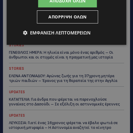
ΑΠΟΔΟΧΉ ΌΛΩΝ
ΙΣΑΑΚ-ΣΟΛΩΜΟΥ: Κλείνουν συμβολικά οδοφράγματα την
Παρασκευή – Πού και τι ώρα θα γίνουν οι δράσεις
ΑΠΌΡΡΙΨΗ ΌΛΩΝ
UPDATES
ΣΥΛΛΗΨΕΙΣ: 161 οδηγοί με υπερβολική ταχύτητα σε μία νύχτα
ΕΜΦΆΝΙΣΗ ΛΕΠΤΟΜΕΡΕΙΏΝ
– Η παράβαση που κυριάρχησε στους ελέγχους
STORIES
ΓΕΝΕΘΛΙΟΣ ΗΜΕΡΑ: Η ηλικία είναι μόνο ένας αριθμός – Οι
άνθρωποι και οι στιγμές είναι η πραγματική μας ιστορία
STORIES
ΕΛΕΝΑ ΑΝΤΩΝΙΑΔΟΥ: Αγώνας ζωής για τη 37χρονη μητέρα
τριών παιδιών – Έρανος για τη θεραπεία της στην Αγγλία
UPDATES
ΚΑΤΑΓΓΕΛΙΑ: Για άνδρα που φέρεται να παρενοχλούσε
γυναίκες στο Δασούδι – Σε εξέλιξη οι αστυνομικές έρευνες
UPDATES
ΛΕΥΚΩΣΙΑ: Γιατί ένας 16χρονος φέρεται να έβαλε φωτιά σε
ιστορική μπυραρία – Η Αστυνομία αναζητεί το κίνητρο