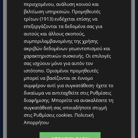
περιεχομένου, ανάλυση κοινού και
βελτίωση υπηρεσιών.
Προμηθευτές
τρίτων (1913)
ενδέχεται επίσης να
επεξεργάζονται τα δεδομένα σας για
αυτούς και άλλους σκοπούς,
συμπεριλαμβανομένης της χρήσης
ακριβών δεδομένων γεωεντοπισμού και
χαρακτηριστικών συσκευής. Οι επιλογές
σας ισχύουν μόνο για αυτόν τον
ιστότοπο. Ορισμένοι προμηθευτές
Topics
μπορεί να βασίζονται σε έννομο
συμφέρον αντί για συγκατάθεση· έχετε το
UPDATES
δικαίωμα να αντιταχθείτε στις
Ρυθμίσεις
VIRAL: Κοράκι πήρε στο κυνήγι γυναίκα – Η απρόσμενη
διαφήμισης
. Μπορείτε να ανακαλέσετε τη
επίθεση καταγράφηκε σε βίντεο
συγκατάθεσή σας οποιαδήποτε στιγμή
UPDATES
στις
Ρυθμίσεις cookies
.
Πολιτική
ΕΤΟΙΜΑΣΤΕΙΤΕ ΓΙΑ ΚΑΘΥΣΤΕΡΗΣΕΙΣ: Κλειστή λωρίδα στον
Απορρήτου
αυτοκινητόδρομο Αμμοχώστου – Λάρνακας
UPDATES