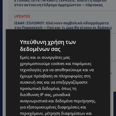
ΕΤΟΙΜΑΣΤΕΙΤΕ ΓΙΑ ΚΑΘΥΣΤΕΡΗΣΕΙΣ: Κλειστή λωρίδα
στον αυτοκινητόδρομο Αμμοχώστου – Λάρνακας
UPDATES
ΙΣΑΑΚ-ΣΟΛΩΜΟΥ: Κλείνουν συμβολικά οδοφράγματα
την Παρασκευή – Πού και τι ώρα θα γίνουν οι δράσεις
UPDATES
Υπεύθυνη χρήση των
ΣΥΛΛΗΨΕΙΣ: 161 οδηγοί με υπερβολική ταχύτητα σε
δεδομένων σας
μία νύχτα – Η παράβαση που κυριάρχησε στους
ελέγχους
Εμείς και οι συνεργάτες μας
χρησιμοποιούμε cookies και παρόμοιες
STORIES
τεχνολογίες για να αποθηκεύουμε και να
ΓΕΝΕΘΛΙΟΣ ΗΜΕΡΑ: Η ηλικία είναι μόνο ένας αριθμός –
έχουμε πρόσβαση σε πληροφορίες στη
Οι άνθρωποι και οι στιγμές είναι η πραγματική μας
συσκευή σας και να επεξεργαζόμαστε
ιστορία
προσωπικά δεδομένα, όπως τη
διεύθυνση IP σας, μοναδικά
αναγνωριστικά και δεδομένα περιήγησης,
για εξατομικευμένες διαφημίσεις και
περιεχόμενο, μέτρηση διαφημίσεων και