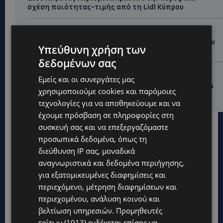
σχέση ποιότητας-τιμής από τη Lidl Κύπρου
UPDATES
Ξεκίνησε η αντικατάσταση 100 χιλιομέτρων δικτύου
Υπεύθυνη χρήση των
ύδρευσης στο κέντρο της Λεμεσού
δεδομένων σας
VIBE NEWS
Εμείς και οι συνεργάτες μας
Η Mercedes-Benz γιορτάζει έναν αιώνα ιστορίας και
χρησιμοποιούμε cookies και παρόμοιες
κοιτάζει προς το μέλλον
τεχνολογίες για να αποθηκεύουμε και να
έχουμε πρόσβαση σε πληροφορίες στη
συσκευή σας και να επεξεργαζόμαστε
προσωπικά δεδομένα, όπως τη
διεύθυνση IP σας, μοναδικά
αναγνωριστικά και δεδομένα περιήγησης,
για εξατομικευμένες διαφημίσεις και
περιεχόμενο, μέτρηση διαφημίσεων και
περιεχομένου, ανάλυση κοινού και
βελτίωση υπηρεσιών.
Προμηθευτές
τρίτων (1913)
ενδέχεται επίσης να