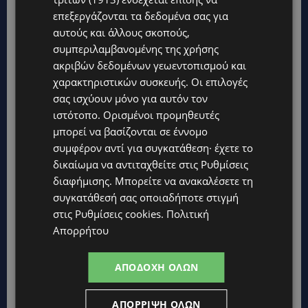
επεξεργάζονται τα δεδομένα σας για
αυτούς και άλλους σκοπούς,
συμπεριλαμβανομένης της χρήσης
ακριβών δεδομένων γεωεντοπισμού και
Topics
χαρακτηριστικών συσκευής. Οι επιλογές
σας ισχύουν μόνο για αυτόν τον
UPDATES
ιστότοπο. Ορισμένοι προμηθευτές
ΦΟΝΟΣ ΣΤΗΝ ΚΕΡΥΝΕΙΑ: Νεκρός 40χρονος – Επτά συλλήψεις,
μπορεί να βασίζονται σε έννομο
ο ένας τραυματισμένος
συμφέρον αντί για συγκατάθεση· έχετε το
UPDATES
δικαίωμα να αντιταχθείτε στις
Ρυθμίσεις
ΛΑΡΝΑΚΑ: Παράπονα για την πρόσβαση στην παραλία σκύλων
διαφήμισης
. Μπορείτε να ανακαλέσετε τη
– Πολίτες ζητούν λύσεις για ηλικιωμένους και άτομα με
συγκατάθεσή σας οποιαδήποτε στιγμή
αναπηρία-(Φώτο)
στις
Ρυθμίσεις cookies
.
Πολιτική
VIBE NEWS
Απορρήτου
Διεθνώς αναγνωρισμένα κρασιά στην κορυφαία σχέση
ποιότητας-τιμής από τη Lidl Κύπρου
ΑΠΟΔΟΧΉ ΌΛΩΝ
UPDATES
Ξεκίνησε η αντικατάσταση 100 χιλιομέτρων δικτύου
ΑΠΌΡΡΙΨΗ ΌΛΩΝ