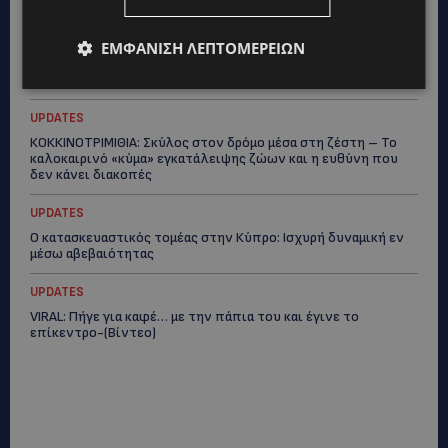
ύδρευσης στο κέντρο της Λεμεσού
VIBE NEWS
ΕΜΦΆΝΙΣΗ ΛΕΠΤΟΜΕΡΕΙΏΝ
Η Mercedes-Benz γιορτάζει έναν αιώνα ιστορίας και κοιτάζει
προς το μέλλον
UPDATES
ΚΟΚΚΙΝΟΤΡΙΜΙΘΙΑ: Σκύλος στον δρόμο μέσα στη ζέστη – Το
καλοκαιρινό «κύμα» εγκατάλειψης ζώων και η ευθύνη που
δεν κάνει διακοπές
UPDATES
Ο κατασκευαστικός τομέας στην Κύπρο: Ισχυρή δυναμική εν
μέσω αβεβαιότητας
UPDATES
VIRAL: Πήγε για καφέ… με την πάπια του και έγινε το
επίκεντρο-(Βίντεο)