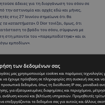
υ ζητούσε άδειες για τη διοργάνωση του σόου σε
ό την αστυνομία και αρχές εδώ και μήνες,
τές στις 27 Ιουνίου σημείωνε ότι θα
ς τα καταστήματα».
Ο Dior τονίζει, όμως, ότι
κατάσταση το βράδυ του σόου, σύμφωνα με
ση στη μπουτίκ του «παρεμποδίστηκε» και οι
λόγω εμποδίων».
ρήση των δεδομένων σας
εργάτες μας χρησιμοποιούμε cookies και παρόμοιες τεχνολογίες 
ι να έχουμε πρόσβαση σε πληροφορίες στη συσκευή σας και να
 προσωπικά δεδομένα, όπως τη διεύθυνση IP σας, μοναδικά αν
σης, για εξατομικευμένες διαφημίσεις και περιεχόμενο, μέτρη
υ, ανάλυση κοινού και βελτίωση υπηρεσιών.
Προμηθευτές τρίτων
ει άδειο και να μην μπορεί να λειτουργεί από
 να επεξεργάζονται τα δεδομένα σας για αυτούς και άλλους σκο