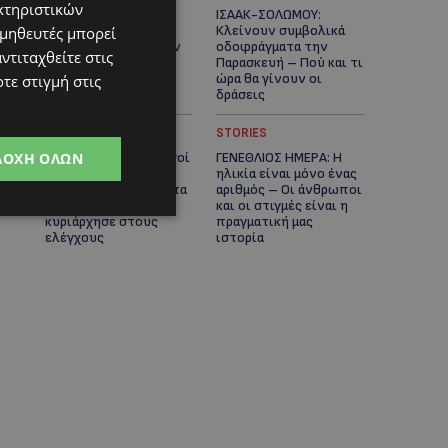
κτηριστικών
ΕΤΟΙΜΑΣΤΕΙΤΕ ΓΙΑ
ΙΣΑΑΚ-ΣΟΛΩΜΟΥ:
ΚΑΘΥΣΤΕΡΗΣΕΙΣ:
Κλείνουν συμβολικά
ομηθευτές μπορεί
Κλειστή λωρίδα στον
οδοφράγματα την
ντιταχθείτε στις
αυτοκινητόδρομο
Παρασκευή – Πού και τι
Αμμοχώστου –
ώρα θα γίνουν οι
τε στιγμή στις
Λάρνακας
δράσεις
UPDATES
STORIES
ΔΟΧΉ ΌΛΩΝ
ΣΥΛΛΗΨΕΙΣ: 161 οδηγοί
ΓΕΝΕΘΛΙΟΣ ΗΜΕΡΑ: Η
με υπερβολική
ηλικία είναι μόνο ένας
ταχύτητα σε μία νύχτα
αριθμός – Οι άνθρωποι
– Η παράβαση που
και οι στιγμές είναι η
κυριάρχησε στους
πραγματική μας
ελέγχους
ιστορία