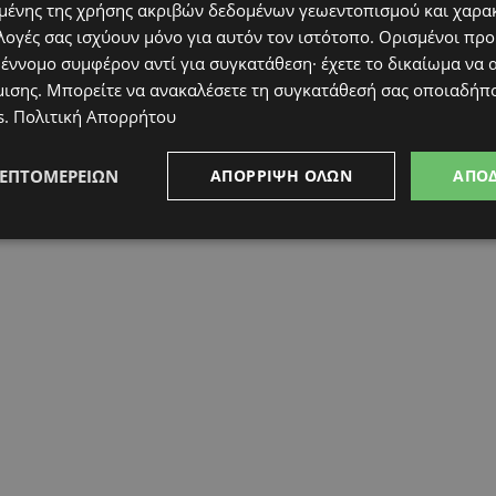
ένης της χρήσης ακριβών δεδομένων γεωεντοπισμού και χαρα
κός οίκος επισημαίνει ότι η Παρασκευή είναι
λογές σας ισχύουν μόνο για αυτόν τον ιστότοπο. Ορισμένοι πρ
ωση που το ποσό δεν καταβληθεί εντός του
 έννομο συμφέρον αντί για συγκατάθεση· έχετε το δικαίωμα να α
άβει όλα τα απαραίτητα μέτρα για την προστασία
μισης
. Μπορείτε να ανακαλέσετε τη συγκατάθεσή σας οποιαδήπο
ior δεν απάντησαν σε αιτήματα του WWD για
s
.
Πολιτική Απορρήτου
ΛΕΠΤΟΜΕΡΕΙΏΝ
ΑΠΌΡΡΙΨΗ ΌΛΩΝ
ΑΠΟ