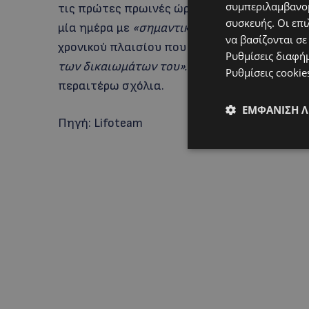
συμπεριλαμβανομ
τις πρώτες πρωινές ώρες». Μάλιστα, ο γαλλι
συσκευής. Οι επι
μία ημέρα με
«σημαντικά έσοδα»
. Σε περίπτ
να βασίζονται σε
χρονικού πλαισίου που ορίζεται, ο Dior
«θα λ
Ρυθμίσεις διαφή
των δικαιωμάτων του».
Οι εκπρόσωποι του D
Ρυθμίσεις cookie
περαιτέρω σχόλια.
ΕΜΦΆΝΙΣΗ 
Πηγή: Lifoteam