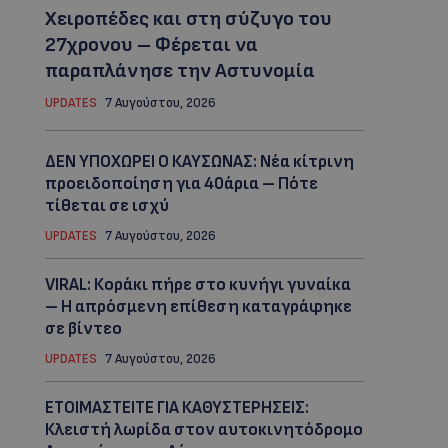
Χειροπέδες και στη σύζυγο του
27χρονου – Φέρεται να
παραπλάνησε την Αστυνομία
UPDATES
7 Αυγούστου, 2026
ΔΕΝ ΥΠΟΧΩΡΕΙ Ο ΚΑΥΣΩΝΑΣ: Νέα κίτρινη
προειδοποίηση για 40άρια – Πότε
τίθεται σε ισχύ
UPDATES
7 Αυγούστου, 2026
VIRAL: Κοράκι πήρε στο κυνήγι γυναίκα
– Η απρόσμενη επίθεση καταγράφηκε
σε βίντεο
UPDATES
7 Αυγούστου, 2026
ΕΤΟΙΜΑΣΤΕΙΤΕ ΓΙΑ ΚΑΘΥΣΤΕΡΗΣΕΙΣ:
Κλειστή λωρίδα στον αυτοκινητόδρομο