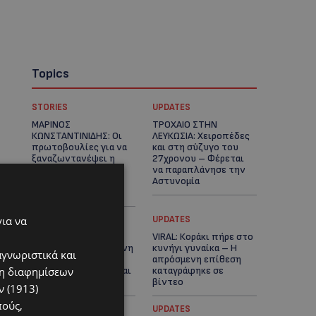
Topics
STORIES
UPDATES
ΜΑΡΙΝΟΣ
ΤΡΟΧΑΙΟ ΣΤΗΝ
ΚΩΝΣΤΑΝΤΙΝΙΔΗΣ: Οι
ΛΕΥΚΩΣΙΑ: Χειροπέδες
πρωτοβουλίες για να
και στη σύζυγο του
ξαναζωντανέψει η
27χρονου – Φέρεται
Μακαρίου και το
να παραπλάνησε την
κέντρο της
Αστυνομία
Λευκωσίας-(Βίντεο)
για να
UPDATES
UPDATES
ΔΕΝ ΥΠΟΧΩΡΕΙ Ο
VIRAL: Κοράκι πήρε στο
ΚΑΥΣΩΝΑΣ: Νέα κίτρινη
κυνήγι γυναίκα – Η
αγνωριστικά και
προειδοποίηση για
απρόσμενη επίθεση
ση διαφημίσεων
40άρια – Πότε τίθεται
καταγράφηκε σε
σε ισχύ
βίντεο
 (1913)
πούς,
UPDATES
UPDATES