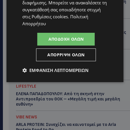
ΦΕΙΔΙΑΣ ΠΑΝΑΓΙΩΤΟΥ: Η εμφάνισή του στην εκδήλωση
διαφήμισης
. Μπορείτε να ανακαλέσετε τη
για Ισαάκ και Σολωμού προκάλεσε αντιδράσεις –
συγκατάθεσή σας οποιαδήποτε στιγμή
«Ασέβεια προς τους νεκρούς»-(Φώτο)
στις
Ρυθμίσεις cookies
.
Πολιτική
Απορρήτου
UPDATES
ΔΗΜΟΣ ΛΑΤΣΙΩΝ – ΓΕΡΙΟΥ: Πάνω από 8.000 υπογραφές
κατά των Δομών Ανηλίκων – Ζητούν γραπτή
ΑΠΟΔΟΧΉ ΌΛΩΝ
δέσμευση από το Κράτος
ΑΠΌΡΡΙΨΗ ΌΛΩΝ
UPDATES
ΑΓΙΟΣ ΙΩΑΝΝΗΣ ΠΙΤΣΙΛΙΑΣ: Ξανανοίγει η πισίνα του
χωριού – Μια ανάσα δροσιάς για κατοίκους και
ΕΜΦΆΝΙΣΗ ΛΕΠΤΟΜΕΡΕΙΏΝ
επισκέπτες
LIFESTYLE
ΕΛΕΝΑ ΠΑΠΑΔΟΠΟΥΛΟΥ: Από τη σκηνή στην
Αντιπροεδρία του ΘΟΚ – «Μεγάλη τιμή και μεγάλη
ευθύνη»
VIBE NEWS
ARLA PROTEIN: Συνεχίζει να καινοτομεί με το Arla
Protein Food to Go.