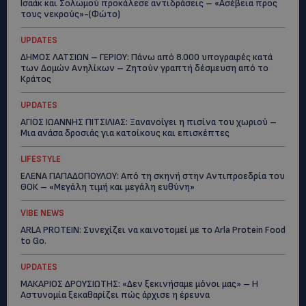
Ισαάκ και Σολωμού προκάλεσε αντιδράσεις – «Ασέβεια προς
τους νεκρούς»-(Φώτο)
UPDATES
ΔΗΜΟΣ ΛΑΤΣΙΩΝ – ΓΕΡΙΟΥ: Πάνω από 8.000 υπογραφές κατά
των Δομών Ανηλίκων – Ζητούν γραπτή δέσμευση από το
Κράτος
UPDATES
ΑΓΙΟΣ ΙΩΑΝΝΗΣ ΠΙΤΣΙΛΙΑΣ: Ξανανοίγει η πισίνα του χωριού –
Μια ανάσα δροσιάς για κατοίκους και επισκέπτες
LIFESTYLE
ΕΛΕΝΑ ΠΑΠΑΔΟΠΟΥΛΟΥ: Από τη σκηνή στην Αντιπροεδρία του
ΘΟΚ – «Μεγάλη τιμή και μεγάλη ευθύνη»
VIBE NEWS
ARLA PROTEIN: Συνεχίζει να καινοτομεί με το Arla Protein Food
to Go.
UPDATES
ΜΑΚΑΡΙΟΣ ΔΡΟΥΣΙΩΤΗΣ: «Δεν ξεκινήσαμε μόνοι μας» – Η
Αστυνομία ξεκαθαρίζει πώς άρχισε η έρευνα