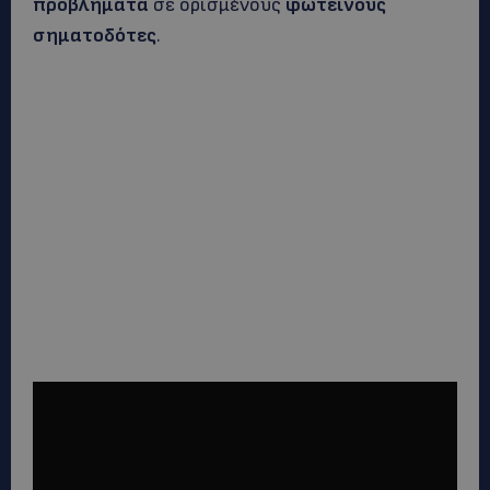
προβλήματα
σε ορισμένους
φωτεινούς
σηματοδότες
.