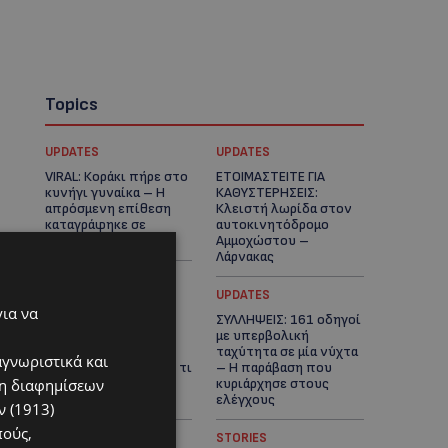
Topics
UPDATES
UPDATES
VIRAL: Κοράκι πήρε στο
ΕΤΟΙΜΑΣΤΕΙΤΕ ΓΙΑ
κυνήγι γυναίκα – Η
ΚΑΘΥΣΤΕΡΗΣΕΙΣ:
απρόσμενη επίθεση
Κλειστή λωρίδα στον
καταγράφηκε σε
αυτοκινητόδρομο
βίντεο
Αμμοχώστου –
Λάρνακας
UPDATES
UPDATES
για να
ΙΣΑΑΚ-ΣΟΛΩΜΟΥ:
ΣΥΛΛΗΨΕΙΣ: 161 οδηγοί
Κλείνουν συμβολικά
με υπερβολική
οδοφράγματα την
ταχύτητα σε μία νύχτα
αγνωριστικά και
Παρασκευή – Πού και τι
– Η παράβαση που
ση διαφημίσεων
ώρα θα γίνουν οι
κυριάρχησε στους
δράσεις
ελέγχους
 (1913)
πούς,
STORIES
STORIES