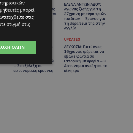
κτηριστικών
ΓΕΝΕΘΛΙΟΣ ΗΜΕΡΑ: Η
ΕΛΕΝΑ ΑΝΤΩΝΙΑΔΟΥ:
ηλικία είναι μόνο ένας
Αγώνας ζωής για τη
ομηθευτές μπορεί
αριθμός – Οι άνθρωποι
37χρονη μητέρα τριών
ντιταχθείτε στις
και οι στιγμές είναι η
παιδιών – Έρανος για
πραγματική μας
τη θεραπεία της στην
τε στιγμή στις
ιστορία
Αγγλία
UPDATES
UPDATES
ΔΟΧΉ ΌΛΩΝ
ΚΑΤΑΓΓΕΛΙΑ: Για άνδρα
ΛΕΥΚΩΣΙΑ: Γιατί ένας
που φέρεται να
16χρονος φέρεται να
παρενοχλούσε
έβαλε φωτιά σε
γυναίκες στο Δασούδι
ιστορική μπυραρία – Η
– Σε εξέλιξη οι
Αστυνομία αναζητεί το
αστυνομικές έρευνες
κίνητρο