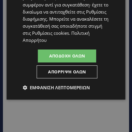
συμφέρον αντί για συγκατάθεση· έχετε το
δικαίωμα να αντιταχθείτε στις
Ρυθμίσεις
ΠΕΡΙΠΟΙΗΣΗ ΠΡΟΣΩΠΟΥ: 6 καλοκαιρινά
διαφήμισης
. Μπορείτε να ανακαλέσετε τη
προϊόντα για την πρωινή ρουτίνα σου
συγκατάθεσή σας οποιαδήποτε στιγμή
BEAUTY
21 Ιουνίου, 2026
στις
Ρυθμίσεις cookies
.
Πολιτική
Η επιδερμίδα για τις γυναίκες είναι κάτι πολύ
Απορρήτου
σημαντικό, ιδιαίτερα τις ζεστές μέρες του
καλοκαιριού. Η περιποίηση της έχει...
ΑΠΟΔΟΧΉ ΌΛΩΝ
ΑΠΌΡΡΙΨΗ ΌΛΩΝ
ΕΜΦΆΝΙΣΗ ΛΕΠΤΟΜΕΡΕΙΏΝ