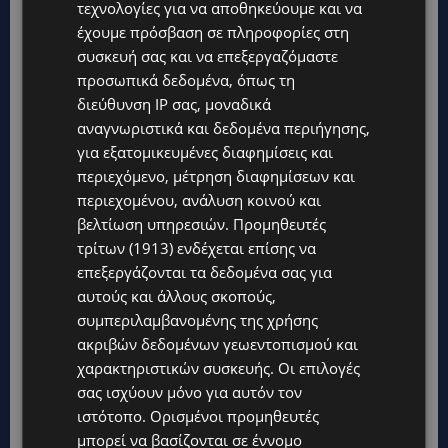
τεχνολογίες για να αποθηκεύουμε και να
Εγκαινιάζουν μια νέα εποχή στο wellness
έχουμε πρόσβαση σε πληροφορίες στη
hospitality
συσκευή σας και να επεξεργαζόμαστε
BEAUTY
27 Ιουνίου, 2026
προσωπικά δεδομένα, όπως τη
διεύθυνση IP σας, μοναδικά
Μια κυπριακή συνεργασία με κοινό όραμα για τη
αναγνωριστικά και δεδομένα περιήγησης,
σύγχρονη ευεξία Με κοινό όραμα την αυθεντική
για εξατομικευμένες διαφημίσεις και
φροντίδα, την πρόληψη και τη...
περιεχόμενο, μέτρηση διαφημίσεων και
περιεχομένου, ανάλυση κοινού και
βελτίωση υπηρεσιών.
Προμηθευτές
τρίτων (1913)
ενδέχεται επίσης να
επεξεργάζονται τα δεδομένα σας για
αυτούς και άλλους σκοπούς,
συμπεριλαμβανομένης της χρήσης
ακριβών δεδομένων γεωεντοπισμού και
χαρακτηριστικών συσκευής. Οι επιλογές
σας ισχύουν μόνο για αυτόν τον
ιστότοπο. Ορισμένοι προμηθευτές
μπορεί να βασίζονται σε έννομο