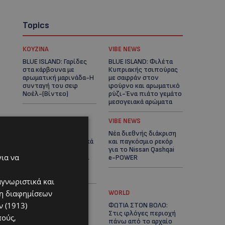
Topics
ΚΟΥΖΙΝΑ
VIBE NEWS
BLUE ISLAND: Γαρίδες
BLUE ISLAND: Φιλέτα
στα κάρβουνα με
Κυπριακής τσιπούρας
αρωματική μαρινάδα-Η
με σαφράν στον
συνταγή του σεφ
φούρνο και αρωματικό
Νοέλ-(Βίντεο)
ρύζι-Ένα πιάτο γεμάτο
μεσογειακά αρώματα
ΚΟΥΖΙΝΑ
VIBE NEWS
BLUE ISLAND: Φιλέτο
Νέα διεθνής διάκριση
Σολομού με αρωματικά
και παγκόσμιο ρεκόρ
νούντλς – Η
για το Nissan Qashqai
για να
ανατολίτικη πινελιά
e-POWER
στο τραπέζι σας –
(Βίντεο)
αγνωριστικά και
ση διαφημίσεων
UPDATES
WORLD
 (1913)
ΠΥΡΚΑΓΙΑ ΣΤΗΝ
ΦΩΤΙΑ ΣΤΟΝ ΒΟΛΟ:
ΛΕΥΚΩΣΙΑ:
Στις φλόγες περιοχή
πούς,
Κινητοποίηση του
πάνω από το αρχαίο