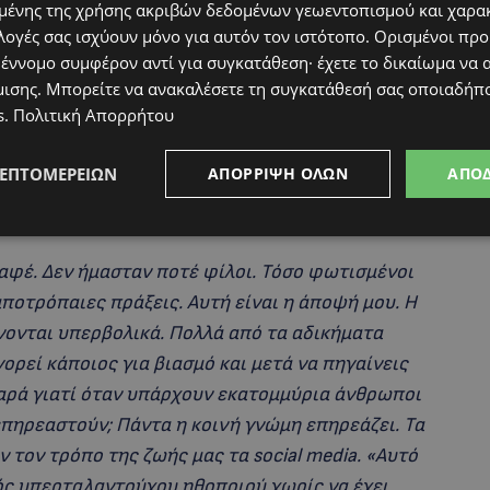
ένης της χρήσης ακριβών δεδομένων γεωεντοπισμού και χαρα
λογές σας ισχύουν μόνο για αυτόν τον ιστότοπο. Ορισμένοι πρ
 έννομο συμφέρον αντί για συγκατάθεση· έχετε το δικαίωμα να α
μισης
. Μπορείτε να ανακαλέσετε τη συγκατάθεσή σας οποιαδήπο
s
.
Πολιτική Απορρήτου
ΛΕΠΤΟΜΕΡΕΙΏΝ
ΑΠΌΡΡΙΨΗ ΌΛΩΝ
ΑΠΟ
καφέ. Δεν ήμασταν ποτέ φίλοι. Τόσο φωτισμένοι
οτρόπαιες πράξεις. Αυτή είναι η άποψή μου. Η
νονται υπερβολικά. Πολλά από τα αδικήματα
ορεί κάποιος για βιασμό και μετά να πηγαίνεις
θαρά γιατί όταν υπάρχουν εκατομμύρια άνθρωποι
επηρεαστούν; Πάντα η κοινή γνώμη επηρεάζει. Τα
ν τον τρόπο της ζωής μας τα social media. «Αυτό
νός υπερταλαντούχου ηθοποιού χωρίς να έχει