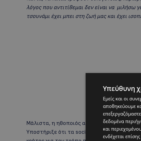
λόγος που αντιτίθεμαι δεν είναι να μιλήσω γι
τσουνάμι έχει μπει στη ζωή μας και έχει ισο
Υπεύθυνη χ
Εμείς και οι συν
αποθηκεύουμε κα
επεξεργαζόμαστε
δεδομένα περιήγη
Μάλιστα, η ηθοποιός αποκάλυψε ότι βρέθηκε 
και περιεχομένο
Υποστήριξε ότι τα social media καθορίζουν 
ενδέχεται επίσης
κράτος για τον τρόπο που ενεργεί.