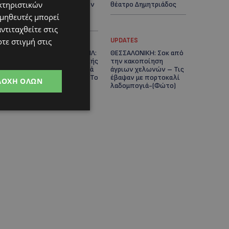
κτηριστικών
Τμήματος Δασών στον
θέατρο Δημητριάδος
Άγιο Ιωάννη
ομηθευτές μπορεί
Μαλούντας
ντιταχθείτε στις
τε στιγμή στις
STORIES
UPDATES
ΜΑΝΩΛΗΣ ΕΜΜΑΝΟΥΗΛ:
ΘΕΣΣΑΛΟΝΙΚΗ: Σοκ από
Η ιστορία της θρυλικής
την κακοποίηση
Corner Pub που ξυπνά
άγριων χελωνών – Τις
μνήμες δεκαετιών – Το
έβαψαν με πορτοκαλί
ΔΟΧΉ ΌΛΩΝ
αφιέρωμα μετά τη
λαδομπογιά-(Φώτο)
φωτιά-(Φώτο)