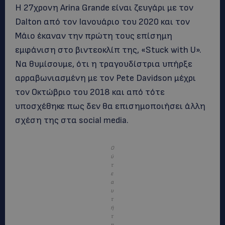
Η 27χρονη Arina Grande είναι ζευγάρι με τον
Dalton από τον Ιανουάριο του 2020 και τον
Μάιο έκαναν την πρώτη τους επίσημη
εμφάνιση στο βιντεοκλίπ της, «Stuck with U».
Να θυμίσουμε, ότι η τραγουδίστρια υπήρξε
αρραβωνιασμένη με τον Pete Davidson μέχρι
τον Οκτώβριο του 2018 και από τότε
υποσχέθηκε πως δεν θα επισημοποιήσει άλλη
σχέση της στα social media.
Ο
ύ
τ
ε
α
υ
τ
ή
τ
η