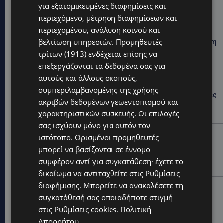
για εξατομικευμένες διαφημίσεις και
ισχύ
περιεχόμενο, μέτρηση διαφημίσεων και
UPDATES
περιεχομένου, ανάλυση κοινού και
βελτίωση υπηρεσιών.
Προμηθευτές
ΦΕΙΔΙΑΣ ΠΑΝΑΓΙΩΤΟΥ: Η εμφάνισή του στην εκδήλωση
για Ισαάκ και Σολωμού προκάλεσε αντιδράσεις –
τρίτων (1913)
ενδέχεται επίσης να
«Ασέβεια προς τους νεκρούς»-(Φώτο)
επεξεργάζονται τα δεδομένα σας για
αυτούς και άλλους σκοπούς,
UPDATES
συμπεριλαμβανομένης της χρήσης
ΔΗΜΟΣ ΛΑΤΣΙΩΝ – ΓΕΡΙΟΥ: Πάνω από 8.000 υπογραφές
ακριβών δεδομένων γεωεντοπισμού και
κατά των Δομών Ανηλίκων – Ζητούν γραπτή
δέσμευση από το Κράτος
χαρακτηριστικών συσκευής. Οι επιλογές
σας ισχύουν μόνο για αυτόν τον
UPDATES
ιστότοπο. Ορισμένοι προμηθευτές
ΑΓΙΟΣ ΙΩΑΝΝΗΣ ΠΙΤΣΙΛΙΑΣ: Ξανανοίγει η πισίνα του
μπορεί να βασίζονται σε έννομο
χωριού – Μια ανάσα δροσιάς για κατοίκους και
συμφέρον αντί για συγκατάθεση· έχετε το
επισκέπτες
δικαίωμα να αντιταχθείτε στις
Ρυθμίσεις
διαφήμισης
. Μπορείτε να ανακαλέσετε τη
LIFESTYLE
συγκατάθεσή σας οποιαδήποτε στιγμή
ΕΛΕΝΑ ΠΑΠΑΔΟΠΟΥΛΟΥ: Από τη σκηνή στην
στις
Ρυθμίσεις cookies
.
Πολιτική
Αντιπροεδρία του ΘΟΚ – «Μεγάλη τιμή και μεγάλη
ευθύνη»
Απορρήτου