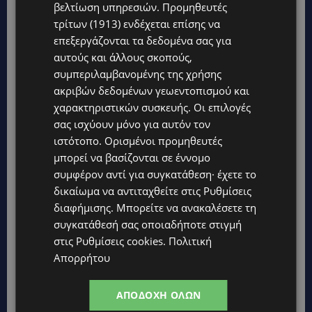
βελτίωση υπηρεσιών.
Προμηθευτές
τρίτων (1913)
ενδέχεται επίσης να
επεξεργάζονται τα δεδομένα σας για
αυτούς και άλλους σκοπούς,
Topics
συμπεριλαμβανομένης της χρήσης
ακριβών δεδομένων γεωεντοπισμού και
UPDATES
χαρακτηριστικών συσκευής. Οι επιλογές
ΦΕΙΔΙΑΣ ΠΑΝΑΓΙΩΤΟΥ: Η εμφάνισή του στην εκδήλωση για
σας ισχύουν μόνο για αυτόν τον
Ισαάκ και Σολωμού προκάλεσε αντιδράσεις – «Ασέβεια προς
τους νεκρούς»-(Φώτο)
ιστότοπο. Ορισμένοι προμηθευτές
μπορεί να βασίζονται σε έννομο
UPDATES
συμφέρον αντί για συγκατάθεση· έχετε το
ΔΗΜΟΣ ΛΑΤΣΙΩΝ – ΓΕΡΙΟΥ: Πάνω από 8.000 υπογραφές κατά
δικαίωμα να αντιταχθείτε στις
Ρυθμίσεις
των Δομών Ανηλίκων – Ζητούν γραπτή δέσμευση από το
Κράτος
διαφήμισης
. Μπορείτε να ανακαλέσετε τη
συγκατάθεσή σας οποιαδήποτε στιγμή
UPDATES
στις
Ρυθμίσεις cookies
.
Πολιτική
ΑΓΙΟΣ ΙΩΑΝΝΗΣ ΠΙΤΣΙΛΙΑΣ: Ξανανοίγει η πισίνα του χωριού –
Απορρήτου
Μια ανάσα δροσιάς για κατοίκους και επισκέπτες
LIFESTYLE
ΑΠΟΔΟΧΉ ΌΛΩΝ
ΕΛΕΝΑ ΠΑΠΑΔΟΠΟΥΛΟΥ: Από τη σκηνή στην Αντιπροεδρία του