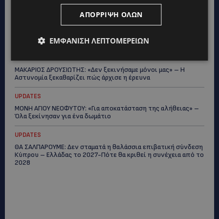
ΘΟΚ – «Μεγάλη τιμή και μεγάλη ευθύνη»
ΑΠΌΡΡΙΨΗ ΌΛΩΝ
VIBE NEWS
ARLA PROTEIN: Συνεχίζει να καινοτομεί με το Arla Protein Food
to Go.
ΕΜΦΆΝΙΣΗ ΛΕΠΤΟΜΕΡΕΙΏΝ
UPDATES
ΜΑΚΑΡΙΟΣ ΔΡΟΥΣΙΩΤΗΣ: «Δεν ξεκινήσαμε μόνοι μας» – Η
Αστυνομία ξεκαθαρίζει πώς άρχισε η έρευνα
UPDATES
ΜΟΝΗ ΑΓΙΟΥ ΝΕΟΦΥΤΟΥ: «Για αποκατάσταση της αλήθειας» –
Όλα ξεκίνησαν για ένα δωμάτιο
UPDATES
ΘΑ ΣΑΛΠΑΡΟΥΜΕ: Δεν σταματά η θαλάσσια επιβατική σύνδεση
Κύπρου – Ελλάδας το 2027-Πότε θα κριθεί η συνέχεια από το
2028