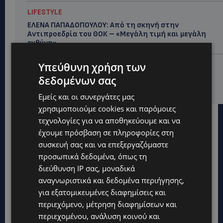
LIFESTYLE
ΕΛΕΝΑ ΠΑΠΑΔΟΠΟΥΛΟΥ: Από τη σκηνή στην
Αντιπροεδρία του ΘΟΚ – «Μεγάλη τιμή και μεγάλη
ευθύνη»
Υπεύθυνη χρήση των
VIBE NEWS
ARLA PROTEIN: Συνεχίζει να καινοτομεί με το Arla
δεδομένων σας
Protein Food to Go.
Εμείς και οι συνεργάτες μας
χρησιμοποιούμε cookies και παρόμοιες
τεχνολογίες για να αποθηκεύουμε και να
έχουμε πρόσβαση σε πληροφορίες στη
συσκευή σας και να επεξεργαζόμαστε
προσωπικά δεδομένα, όπως τη
διεύθυνση IP σας, μοναδικά
αναγνωριστικά και δεδομένα περιήγησης,
για εξατομικευμένες διαφημίσεις και
περιεχόμενο, μέτρηση διαφημίσεων και
περιεχομένου, ανάλυση κοινού και