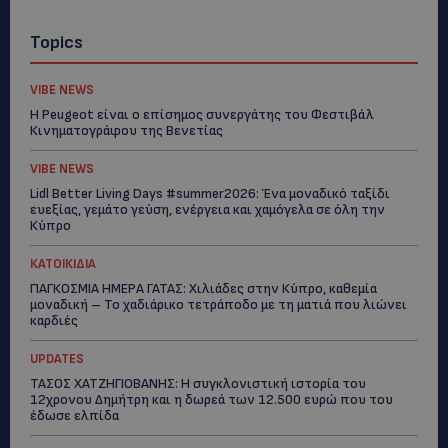
Topics
VIBE NEWS
Η Peugeot είναι ο επίσημος συνεργάτης του Φεστιβάλ
Κινηματογράφου της Βενετίας
VIBE NEWS
Lidl Better Living Days #summer2026: Ένα μοναδικό ταξίδι
ευεξίας, γεμάτο γεύση, ενέργεια και χαμόγελα σε όλη την
Κύπρο
ΚΑΤΟΙΚΙΔΙΑ
ΠΑΓΚΟΣΜΙΑ ΗΜΕΡΑ ΓΑΤΑΣ: Χιλιάδες στην Κύπρο, καθεμία
μοναδική – Το χαδιάρικο τετράποδο με τη ματιά που λιώνει
καρδιές
UPDATES
ΤΑΣΟΣ ΧΑΤΖΗΓΙΟΒΑΝΗΣ: Η συγκλονιστική ιστορία του
12χρονου Δημήτρη και η δωρεά των 12.500 ευρώ που του
έδωσε ελπίδα