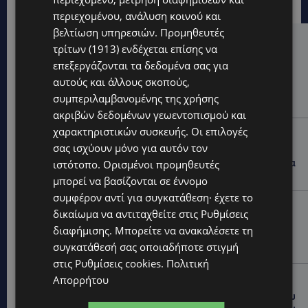
περιεχομένου, ανάλυση κοινού και
βελτίωση υπηρεσιών.
Προμηθευτές
Hot this week
τρίτων (1913)
ενδέχεται επίσης να
επεξεργάζονται τα δεδομένα σας για
VIBE NEWS
αυτούς και άλλους σκοπούς,
Η Peugeot είναι ο επίσημος συνεργάτης του
συμπεριλαμβανομένης της χρήσης
Φεστιβάλ Κινηματογράφου της Βενετίας
ακριβών δεδομένων γεωεντοπισμού και
χαρακτηριστικών συσκευής. Οι επιλογές
VIBE NEWS
σας ισχύουν μόνο για αυτόν τον
Lidl Better Living Days #summer2026: Ένα μοναδικό
ταξίδι ευεξίας, γεμάτο γεύση, ενέργεια και χαμόγελα
ιστότοπο. Ορισμένοι προμηθευτές
σε όλη την Κύπρο
μπορεί να βασίζονται σε έννομο
συμφέρον αντί για συγκατάθεση· έχετε το
ΚΑΤΟΙΚΙΔΙΑ
δικαίωμα να αντιταχθείτε στις
Ρυθμίσεις
ΠΑΓΚΟΣΜΙΑ ΗΜΕΡΑ ΓΑΤΑΣ: Χιλιάδες στην Κύπρο,
διαφήμισης
. Μπορείτε να ανακαλέσετε τη
καθεμία μοναδική – Το χαδιάρικο τετράποδο με τη
συγκατάθεσή σας οποιαδήποτε στιγμή
ματιά που λιώνει καρδιές
στις
Ρυθμίσεις cookies
.
Πολιτική
UPDATES
Απορρήτου
ΤΑΣΟΣ ΧΑΤΖΗΓΙΟΒΑΝΗΣ: Η συγκλονιστική ιστορία του