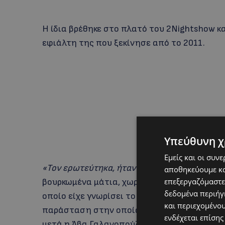
Η ίδια βρέθηκε στο πλατό του 2Nightshow κ
εφιάλτη της που ξεκίνησε από το 2011.
Υπεύθυνη χ
Εμείς και οι συν
«Τον ερωτεύτηκα, ήταν ο άνθρωπός μου, τον
αποθηκεύουμε κα
επεξεργαζόμαστε
βουρκωμένα μάτια, χωρίς να κοιτάζει τον κ
δεδομένα περιήγη
οποίο είχε γνωρίσει το 2006 όταν εκείνος π
και περιεχομένο
παράσταση στην οποία πρωταγωνιστούσε. Οι 
ενδέχεται επίσης
μετά η Άβα Γαλανοπούλου ανακάλυψε ότι εκε