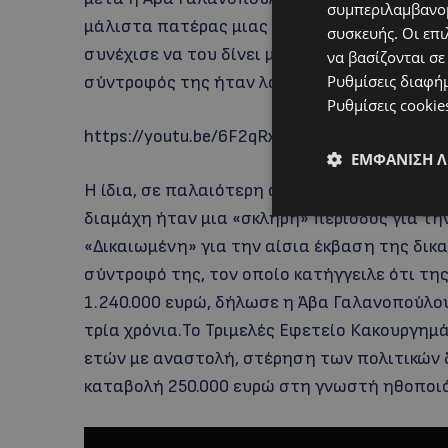
συμπεριλαμβανομ
μάλιστα πατέρας μιας κόρης! Παρόλα αυτά,
συσκευής. Οι επι
συνέχισε να του δίνει μεγάλα χρηματικά ποσ
να βασίζονται σε
Ρυθμίσεις διαφή
σύντροφός της ήταν λογιστής με εμπειρία σ
Ρυθμίσεις cookie
https://youtu.be/6F2qRxuB3sQ
ΕΜΦΆΝΙΣΗ 
Η ίδια, σε παλαιότερη συνέντευξή της στο 
διαμάχη ήταν μια «σκληρή» περίοδος για την
«Δικαιωμένη» για την αίσια έκβαση της δικ
σύντροφό της, τον οποίο κατήγγειλε ότι τη
1.240.000 ευρώ, δήλωσε η Άβα Γαλανοπούλο
τρία χρόνια.Το Τριμελές Εφετείο Κακουργημ
ετών με αναστολή, στέρηση των πολιτικών δ
καταβολή 250.000 ευρώ στη γνωστή ηθοποιό