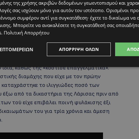
ένης της χρήσης ακριβών δεδομένων γεωεντοπισμού και χαρα
 έχοντας εμπιστοσύνη στο πρόσωπό του,
λογές σας ισχύουν μόνο για αυτόν τον ιστότοπο. Ορισμένοι πρ
ά για να τα επενδύσει, καθώς νόμιζε ότι ο
 έννομο συμφέρον αντί για συγκατάθεση· έχετε το δικαίωμα να α
μισης
. Μπορείτε να ανακαλέσετε τη συγκατάθεσή σας οποιαδήπο
τις επενδύσεις.
s
.
Πολιτική Απορρήτου
ΛΕΠΤΟΜΕΡΕΙΏΝ
ΑΠΌΡΡΙΨΗ ΌΛΩΝ
ΑΠΟ
Γρηγόρη Αρναούτογλου, δήλωσε ότι η δικαστική
 ίδια, καθώς τής «κόστισε επαγγελματικά».
αστικής διαμάχης που είχε με τον πρώην
ς καταχράστηκε το ιλιγγιώδες ποσό των
υ έξω από τα δικαστήρια της Λάρισας πριν από
άτων τού είχε επιβάλει ποινή φυλάκισης έξι
ικαιωμάτων του για τρία χρόνια και άμεση
.