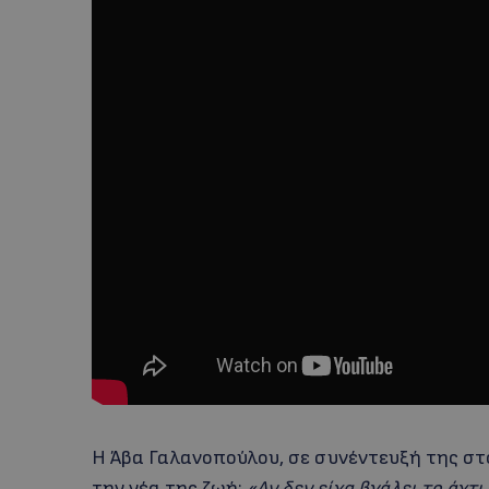
Η Άβα Γαλανοπούλου, σε συνέντευξή της στο 
την νέα της ζωή:
«Αν δεν είχα βγάλει το άχτι 