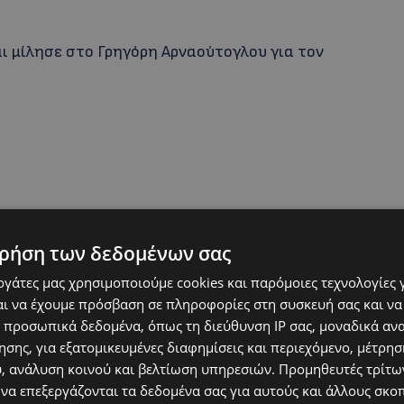
αι μίλησε στο Γρηγόρη Αρναούτογλου για τον
ρήση των δεδομένων σας
εργάτες μας χρησιμοποιούμε cookies και παρόμοιες τεχνολογίες 
 εμπιστεύτηκα απόλυτα…»
είχε πει με
ι να έχουμε πρόσβαση σε πληροφορίες στη συσκευή σας και να
 προσωπικά δεδομένα, όπως τη διεύθυνση IP σας, μοναδικά αν
ατηγορούμενο που καθόταν στο εδώλιο, τον
σης, για εξατομικευμένες διαφημίσεις και περιεχόμενο, μέτρη
ήγε να παρακολουθήσει μια θεατρική
υ, ανάλυση κοινού και βελτίωση υπηρεσιών.
Προμηθευτές τρίτων
δυο τους έγιναν ζευγάρι, αλλά έξι μήνες
 να επεξεργάζονται τα δεδομένα σας για αυτούς και άλλους σκο
ίνος ήταν παντρεμένος με άλλη γυναίκα και