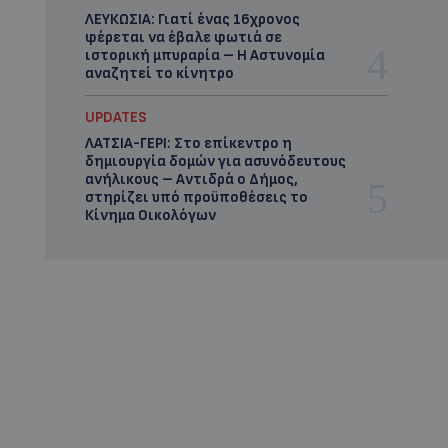
ΛΕΥΚΩΣΙΑ: Γιατί ένας 16χρονος
φέρεται να έβαλε φωτιά σε
ιστορική μπυραρία – Η Αστυνομία
αναζητεί το κίνητρο
UPDATES
ΛΑΤΣΙΑ-ΓΕΡΙ: Στο επίκεντρο η
δημιουργία δομών για ασυνόδευτους
ανήλικους – Αντιδρά ο Δήμος,
στηρίζει υπό προϋποθέσεις το
Κίνημα Οικολόγων