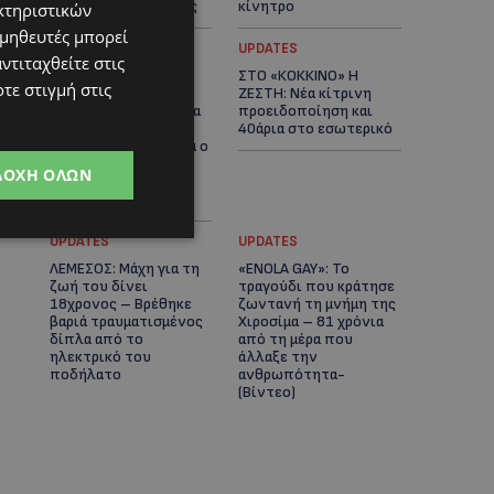
αστυνομικές έρευνες
κίνητρο
κτηριστικών
ομηθευτές μπορεί
UPDATES
UPDATES
ντιταχθείτε στις
ΛΑΤΣΙΑ-ΓΕΡΙ: Στο
ΣΤΟ «ΚΟΚΚΙΝΟ» Η
τε στιγμή στις
επίκεντρο η
ΖΕΣΤΗ: Νέα κίτρινη
δημιουργία δομών για
προειδοποίηση και
ασυνόδευτους
40άρια στο εσωτερικό
ανήλικους – Αντιδρά ο
Δήμος, στηρίζει υπό
ΔΟΧΉ ΌΛΩΝ
προϋποθέσεις το
Κίνημα Οικολόγων
UPDATES
UPDATES
ΛΕΜΕΣΟΣ: Μάχη για τη
«ENOLA GAY»: Το
ζωή του δίνει
τραγούδι που κράτησε
18χρονος – Βρέθηκε
ζωντανή τη μνήμη της
βαριά τραυματισμένος
Χιροσίμα – 81 χρόνια
δίπλα από το
από τη μέρα που
ηλεκτρικό του
άλλαξε την
ποδήλατο
ανθρωπότητα-
(Bίντεο)