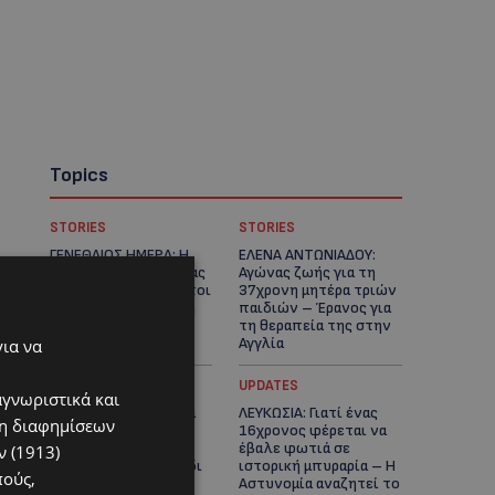
Topics
STORIES
STORIES
ΓΕΝΕΘΛΙΟΣ ΗΜΕΡΑ: Η
ΕΛΕΝΑ ΑΝΤΩΝΙΑΔΟΥ:
ηλικία είναι μόνο ένας
Αγώνας ζωής για τη
αριθμός – Οι άνθρωποι
37χρονη μητέρα τριών
και οι στιγμές είναι η
παιδιών – Έρανος για
πραγματική μας
τη θεραπεία της στην
ιστορία
Αγγλία
για να
UPDATES
UPDATES
αγνωριστικά και
ΚΑΤΑΓΓΕΛΙΑ: Για άνδρα
ΛΕΥΚΩΣΙΑ: Γιατί ένας
ση διαφημίσεων
που φέρεται να
16χρονος φέρεται να
παρενοχλούσε
έβαλε φωτιά σε
 (1913)
γυναίκες στο Δασούδι
ιστορική μπυραρία – Η
πούς,
– Σε εξέλιξη οι
Αστυνομία αναζητεί το