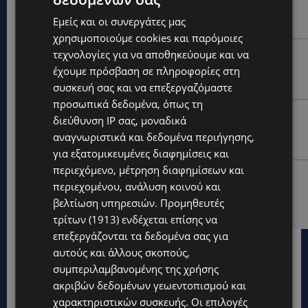
του 27χρονου – Φέρεται να παραπλάνησε την
Εμείς και οι συνεργάτες μας
Αστυνομία
χρησιμοποιούμε cookies και παρόμοιες
τεχνολογίες για να αποθηκεύουμε και να
UPDATES
έχουμε πρόσβαση σε πληροφορίες στη
ΔΕΝ ΥΠΟΧΩΡΕΙ Ο ΚΑΥΣΩΝΑΣ: Νέα κίτρινη
προειδοποίηση για 40άρια – Πότε τίθεται σε ισχύ
συσκευή σας και να επεξεργαζόμαστε
προσωπικά δεδομένα, όπως τη
UPDATES
διεύθυνση IP σας, μοναδικά
VIRAL: Κοράκι πήρε στο κυνήγι γυναίκα – Η
αναγνωριστικά και δεδομένα περιήγησης,
απρόσμενη επίθεση καταγράφηκε σε βίντεο
για εξατομικευμένες διαφημίσεις και
περιεχόμενο, μέτρηση διαφημίσεων και
UPDATES
περιεχομένου, ανάλυση κοινού και
ΕΤΟΙΜΑΣΤΕΙΤΕ ΓΙΑ ΚΑΘΥΣΤΕΡΗΣΕΙΣ: Κλειστή λωρίδα
βελτίωση υπηρεσιών.
Προμηθευτές
στον αυτοκινητόδρομο Αμμοχώστου – Λάρνακας
τρίτων (1913)
ενδέχεται επίσης να
επεξεργάζονται τα δεδομένα σας για
αυτούς και άλλους σκοπούς,
συμπεριλαμβανομένης της χρήσης
ακριβών δεδομένων γεωεντοπισμού και
χαρακτηριστικών συσκευής. Οι επιλογές