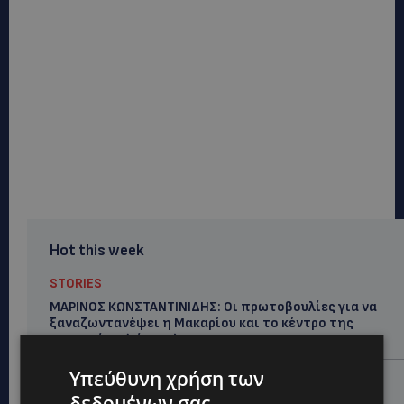
Hot this week
STORIES
ΜΑΡΙΝΟΣ ΚΩΝΣΤΑΝΤΙΝΙΔΗΣ: Οι πρωτοβουλίες για να
ξαναζωντανέψει η Μακαρίου και το κέντρο της
Λευκωσίας-(Βίντεο)
Υπεύθυνη χρήση των
UPDATES
δεδομένων σας
ΤΡΟΧΑΙΟ ΣΤΗΝ ΛΕΥΚΩΣΙΑ: Χειροπέδες και στη σύζυγο