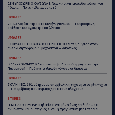
ΔΕΝ ΥΠΟΧΩΡΕΙ Ο ΚΑΥΣΩΝΑΣ: Νέα κίτρινη προειδοποίηση για
40άρια – Πότε τίθεται σε ισχύ
UPDATES
VIRAL: Κοράκι πήρε στο κυνήγι γυναίκα – Η απρόσμενη
επίθεση καταγράφηκε σε βίντεο
UPDATES
ΕΤΟΙΜΑΣΤΕΙΤΕ ΓΙΑ ΚΑΘΥΣΤΕΡΗΣΕΙΣ: Κλειστή λωρίδα στον
αυτοκινητόδρομο Αμμοχώστου – Λάρνακας
UPDATES
ΙΣΑΑΚ-ΣΟΛΩΜΟΥ: Κλείνουν συμβολικά οδοφράγματα την
Παρασκευή – Πού και τι ώρα θα γίνουν οι δράσεις
UPDATES
ΣΥΛΛΗΨΕΙΣ: 161 οδηγοί με υπερβολική ταχύτητα σε μία νύχτα
– Η παράβαση που κυριάρχησε στους ελέγχους
STORIES
ΓΕΝΕΘΛΙΟΣ ΗΜΕΡΑ: Η ηλικία είναι μόνο ένας αριθμός – Οι
άνθρωποι και οι στιγμές είναι η πραγματική μας ιστορία