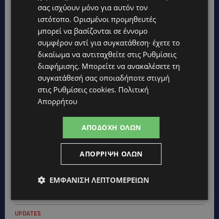
σας ισχύουν μόνο για αυτόν τον
ιστότοπο. Ορισμένοι προμηθευτές
μπορεί να βασίζονται σε έννομο
συμφέρον αντί για συγκατάθεση· έχετε το
δικαίωμα να αντιταχθείτε στις
Ρυθμίσεις
διαφήμισης
. Μπορείτε να ανακαλέσετε τη
συγκατάθεσή σας οποιαδήποτε στιγμή
στις
Ρυθμίσεις cookies
.
Πολιτική
Απορρήτου
Topics
ΑΠΟΔΟΧΉ ΌΛΩΝ
STORIES
ΜΑΡΙΝΟΣ ΚΩΝΣΤΑΝΤΙΝΙΔΗΣ: Οι πρωτοβουλίες για να
ξαναζωντανέψει η Μακαρίου και το κέντρο της Λευκωσίας-
ΑΠΌΡΡΙΨΗ ΌΛΩΝ
(Βίντεο)
UPDATES
ΕΜΦΆΝΙΣΗ ΛΕΠΤΟΜΕΡΕΙΏΝ
ΤΡΟΧΑΙΟ ΣΤΗΝ ΛΕΥΚΩΣΙΑ: Χειροπέδες και στη σύζυγο του
27χρονου – Φέρεται να παραπλάνησε την Αστυνομία
UPDATES