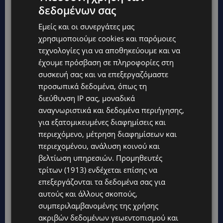
δεδομένων σας
Εμείς και οι συνεργάτες μας
χρησιμοποιούμε cookies και παρόμοιες
τεχνολογίες για να αποθηκεύουμε και να
έχουμε πρόσβαση σε πληροφορίες στη
συσκευή σας και να επεξεργαζόμαστε
προσωπικά δεδομένα, όπως τη
Topics
διεύθυνση IP σας, μοναδικά
αναγνωριστικά και δεδομένα περιήγησης,
UPDATES
για εξατομικευμένες διαφημίσεις και
ΚΙΤΡΙΝΗ ΠΡΟΕΙΔΟΠΟΙΗΣΗ: Έτοιμοι για παραλία – Στους 40°C
και σήμερα η Κύπρος-Πότε θα τεθεί σε ισχύ
περιεχόμενο, μέτρηση διαφημίσεων και
περιεχομένου, ανάλυση κοινού και
UPDATES
βελτίωση υπηρεσιών.
Προμηθευτές
ΦΕΙΔΙΑΣ ΠΑΝΑΓΙΩΤΟΥ: Η εμφάνισή του στην εκδήλωση για
τρίτων (1913)
ενδέχεται επίσης να
Ισαάκ και Σολωμού προκάλεσε αντιδράσεις – «Ασέβεια προς
τους νεκρούς»-(Φώτο)
επεξεργάζονται τα δεδομένα σας για
αυτούς και άλλους σκοπούς,
UPDATES
συμπεριλαμβανομένης της χρήσης
ΔΗΜΟΣ ΛΑΤΣΙΩΝ – ΓΕΡΙΟΥ: Πάνω από 8.000 υπογραφές κατά
ακριβών δεδομένων γεωεντοπισμού και
των Δομών Ανηλίκων – Ζητούν γραπτή δέσμευση από το