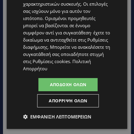
Κράτος
χαρακτηριστικών συσκευής. Οι επιλογές
σας ισχύουν μόνο για αυτόν τον
UPDATES
ιστότοπο. Ορισμένοι προμηθευτές
ΑΓΙΟΣ ΙΩΑΝΝΗΣ ΠΙΤΣΙΛΙΑΣ: Ξανανοίγει η πισίνα του χωριού –
μπορεί να βασίζονται σε έννομο
Μια ανάσα δροσιάς για κατοίκους και επισκέπτες
συμφέρον αντί για συγκατάθεση· έχετε το
LIFESTYLE
δικαίωμα να αντιταχθείτε στις
Ρυθμίσεις
ΕΛΕΝΑ ΠΑΠΑΔΟΠΟΥΛΟΥ: Από τη σκηνή στην Αντιπροεδρία του
διαφήμισης
. Μπορείτε να ανακαλέσετε τη
ΘΟΚ – «Μεγάλη τιμή και μεγάλη ευθύνη»
συγκατάθεσή σας οποιαδήποτε στιγμή
στις
Ρυθμίσεις cookies
.
Πολιτική
VIBE NEWS
Απορρήτου
ARLA PROTEIN: Συνεχίζει να καινοτομεί με το Arla Protein Food
to Go.
ΑΠΟΔΟΧΉ ΌΛΩΝ
UPDATES
ΜΑΚΑΡΙΟΣ ΔΡΟΥΣΙΩΤΗΣ: «Δεν ξεκινήσαμε μόνοι μας» – Η
Αστυνομία ξεκαθαρίζει πώς άρχισε η έρευνα
ΑΠΌΡΡΙΨΗ ΌΛΩΝ
UPDATES
ΜΟΝΗ ΑΓΙΟΥ ΝΕΟΦΥΤΟΥ: «Για αποκατάσταση της αλήθειας» –
ΕΜΦΆΝΙΣΗ ΛΕΠΤΟΜΕΡΕΙΏΝ
Όλα ξεκίνησαν για ένα δωμάτιο