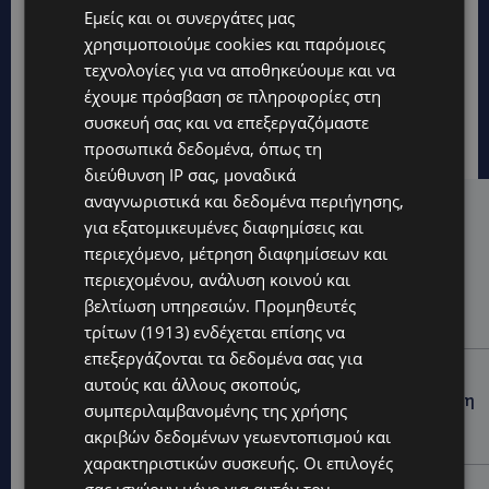
Εμείς και οι συνεργάτες μας
χρησιμοποιούμε cookies και παρόμοιες
τεχνολογίες για να αποθηκεύουμε και να
έχουμε πρόσβαση σε πληροφορίες στη
συσκευή σας και να επεξεργαζόμαστε
προσωπικά δεδομένα, όπως τη
διεύθυνση IP σας, μοναδικά
αναγνωριστικά και δεδομένα περιήγησης,
Hot this week
για εξατομικευμένες διαφημίσεις και
περιεχόμενο, μέτρηση διαφημίσεων και
UPDATES
περιεχομένου, ανάλυση κοινού και
ΚΙΤΡΙΝΗ ΠΡΟΕΙΔΟΠΟΙΗΣΗ: Έτοιμοι για παραλία –
Στους 40°C και σήμερα η Κύπρος-Πότε θα τεθεί σε
βελτίωση υπηρεσιών.
Προμηθευτές
ισχύ
τρίτων (1913)
ενδέχεται επίσης να
επεξεργάζονται τα δεδομένα σας για
UPDATES
αυτούς και άλλους σκοπούς,
ΦΕΙΔΙΑΣ ΠΑΝΑΓΙΩΤΟΥ: Η εμφάνισή του στην εκδήλωση
συμπεριλαμβανομένης της χρήσης
για Ισαάκ και Σολωμού προκάλεσε αντιδράσεις –
ακριβών δεδομένων γεωεντοπισμού και
«Ασέβεια προς τους νεκρούς»-(Φώτο)
χαρακτηριστικών συσκευής. Οι επιλογές
UPDATES