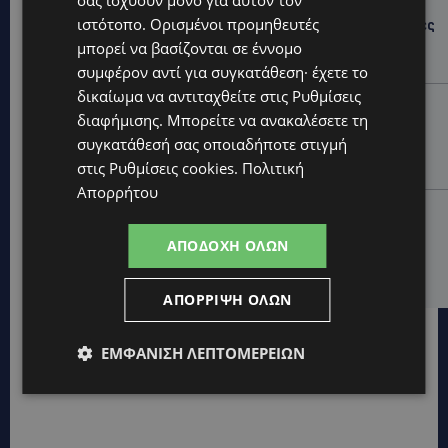
σας ισχύουν μόνο για αυτόν τον
ιστότοπο. Ορισμένοι προμηθευτές
ΔΗΜΟΣ ΛΑΤΣΙΩΝ – ΓΕΡΙΟΥ: Πάνω από 8.000 υπογραφές
κατά των Δομών Ανηλίκων – Ζητούν γραπτή
μπορεί να βασίζονται σε έννομο
δέσμευση από το Κράτος
συμφέρον αντί για συγκατάθεση· έχετε το
δικαίωμα να αντιταχθείτε στις
Ρυθμίσεις
UPDATES
διαφήμισης
. Μπορείτε να ανακαλέσετε τη
ΑΓΙΟΣ ΙΩΑΝΝΗΣ ΠΙΤΣΙΛΙΑΣ: Ξανανοίγει η πισίνα του
συγκατάθεσή σας οποιαδήποτε στιγμή
χωριού – Μια ανάσα δροσιάς για κατοίκους και
επισκέπτες
στις
Ρυθμίσεις cookies
.
Πολιτική
Απορρήτου
LIFESTYLE
ΕΛΕΝΑ ΠΑΠΑΔΟΠΟΥΛΟΥ: Από τη σκηνή στην
ΑΠΟΔΟΧΉ ΌΛΩΝ
Αντιπροεδρία του ΘΟΚ – «Μεγάλη τιμή και μεγάλη
ευθύνη»
ΑΠΌΡΡΙΨΗ ΌΛΩΝ
ΕΜΦΆΝΙΣΗ ΛΕΠΤΟΜΕΡΕΙΏΝ