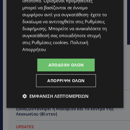
ιστότοπο. Ορισμένοι προμηθευτές
μπορεί να βασίζονται σε έννομο
συμφέρον αντί για συγκατάθεση· έχετε το
δικαίωμα να αντιταχθείτε στις
Ρυθμίσεις
διαφήμισης
. Μπορείτε να ανακαλέσετε τη
συγκατάθεσή σας οποιαδήποτε στιγμή
στις
Ρυθμίσεις cookies
.
Πολιτική
Απορρήτου
Hot this week
ΑΠΟΔΟΧΉ ΌΛΩΝ
UPDATES
ΧΩΡΙΣ ΣΩΣΣΙΒΙΟ Η ΘΑΛΑΣΣΙΑ ΣΥΝΔΕΣΗ ΚΥΠΡΟΥ-
ΕΛΛΑΔΑΣ: «Χωρίς επιδότηση το πλοίο δεν θα
ΑΠΌΡΡΙΨΗ ΌΛΩΝ
ξανασηκώσει άγκυρα»
ΕΜΦΆΝΙΣΗ ΛΕΠΤΟΜΕΡΕΙΏΝ
STORIES
ΜΑΡΙΝΟΣ ΚΩΝΣΤΑΝΤΙΝΙΔΗΣ: Οι πρωτοβουλίες για να
ξαναζωντανέψει η Μακαρίου και το κέντρο της
Λευκωσίας-(Βίντεο)
UPDATES