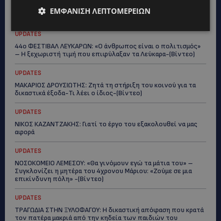
κοινωνική προσφορά – Αναλαμβάνει το χαρτοφυλάκιο
ΕΜΦΆΝΙΣΗ ΛΕΠΤΟΜΕΡΕΙΏΝ
Κοινωνικής Πρόνοιας στον ΔΗΣΥ
UPDATES
44ο ΦΕΣΤΙΒΑΛ ΛΕΥΚΑΡΩΝ: «Ο άνθρωπος είναι ο πολιτισμός»
– Η ξεχωριστή τιμή που επιφύλαξαν τα Λεύκαρα-(Βίντεο)
UPDATES
ΜΑΚΑΡΙΟΣ ΔΡΟΥΣΙΩΤΗΣ: Ζητά τη στήριξη του κοινού για τα
δικαστικά έξοδα-Τι λέει ο ίδιος-(Βίντεο)
UPDATES
ΝΙΚΟΣ ΚΑΖΑΝΤΖΑΚΗΣ: Γιατί το έργο του εξακολουθεί να μας
αφορά
UPDATES
ΝΟΣΟΚΟΜΕΙΟ ΛΕΜΕΣΟΥ: «Θα γινόμουν εγώ τα μάτια του» –
Συγκλονίζει η μητέρα του 4χρονου Μάριου: «Ζούμε σε μια
επικίνδυνη πόλη» -(Βίντεο)
UPDATES
ΤΡΑΓΩΔΙΑ ΣΤΗΝ ΞΥΛΟΦΑΓΟΥ: Η δικαστική απόφαση που κρατά
τον πατέρα μακριά από την κηδεία των παιδιών του