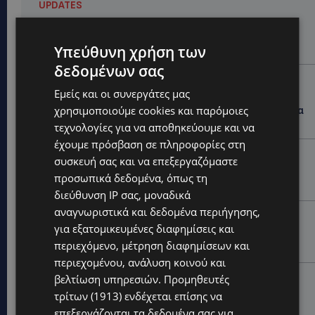
UPDATES
ΑΛΕΞΙΑ ΠΟΤΑΜΙΤΟΥ: Από την προσωπική απώλεια
στην κοινωνική προσφορά – Αναλαμβάνει το
χαρτοφυλάκιο Κοινωνικής Πρόνοιας στον ΔΗΣΥ
Υπεύθυνη χρήση των
δεδομένων σας
UPDATES
Εμείς και οι συνεργάτες μας
44ο ΦΕΣΤΙΒΑΛ ΛΕΥΚΑΡΩΝ: «Ο άνθρωπος είναι ο
χρησιμοποιούμε cookies και παρόμοιες
πολιτισμός» – Η ξεχωριστή τιμή που επιφύλαξαν τα
Λεύκαρα-(Βίντεο)
τεχνολογίες για να αποθηκεύουμε και να
έχουμε πρόσβαση σε πληροφορίες στη
UPDATES
συσκευή σας και να επεξεργαζόμαστε
ΜΑΚΑΡΙΟΣ ΔΡΟΥΣΙΩΤΗΣ: Ζητά τη στήριξη του κοινού
προσωπικά δεδομένα, όπως τη
για τα δικαστικά έξοδα-Τι λέει ο ίδιος-(Βίντεο)
διεύθυνση IP σας, μοναδικά
αναγνωριστικά και δεδομένα περιήγησης,
UPDATES
για εξατομικευμένες διαφημίσεις και
ΝΙΚΟΣ ΚΑΖΑΝΤΖΑΚΗΣ: Γιατί το έργο του εξακολουθεί
περιεχόμενο, μέτρηση διαφημίσεων και
να μας αφορά
περιεχομένου, ανάλυση κοινού και
UPDATES
βελτίωση υπηρεσιών.
Προμηθευτές
τρίτων (1913)
ενδέχεται επίσης να
ΝΟΣΟΚΟΜΕΙΟ ΛΕΜΕΣΟΥ: «Θα γινόμουν εγώ τα μάτια
του» – Συγκλονίζει η μητέρα του 4χρονου Μάριου:
επεξεργάζονται τα δεδομένα σας για