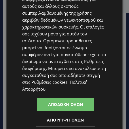
«Ζούμε σε μια επικίνδυνη πόλη» -(Βίντεο)
αυτούς και άλλους σκοπούς,
συμπεριλαμβανομένης της χρήσης
ακριβών δεδομένων γεωεντοπισμού και
χαρακτηριστικών συσκευής. Οι επιλογές
σας ισχύουν μόνο για αυτόν τον
ιστότοπο. Ορισμένοι προμηθευτές
μπορεί να βασίζονται σε έννομο
συμφέρον αντί για συγκατάθεση· έχετε το
δικαίωμα να αντιταχθείτε στις
Ρυθμίσεις
διαφήμισης
. Μπορείτε να ανακαλέσετε τη
συγκατάθεσή σας οποιαδήποτε στιγμή
στις
Ρυθμίσεις cookies
.
Πολιτική
Απορρήτου
ΑΠΟΔΟΧΉ ΌΛΩΝ
Topics
ΑΠΌΡΡΙΨΗ ΌΛΩΝ
UPDATES
ΑΛΕΞΙΑ ΠΟΤΑΜΙΤΟΥ: Από την προσωπική απώλεια στην