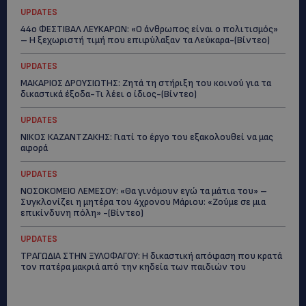
UPDATES
44ο ΦΕΣΤΙΒΑΛ ΛΕΥΚΑΡΩΝ: «Ο άνθρωπος είναι ο πολιτισμός»
– Η ξεχωριστή τιμή που επιφύλαξαν τα Λεύκαρα-(Βίντεο)
UPDATES
ΜΑΚΑΡΙΟΣ ΔΡΟΥΣΙΩΤΗΣ: Ζητά τη στήριξη του κοινού για τα
δικαστικά έξοδα-Τι λέει ο ίδιος-(Βίντεο)
UPDATES
ΝΙΚΟΣ ΚΑΖΑΝΤΖΑΚΗΣ: Γιατί το έργο του εξακολουθεί να μας
αφορά
UPDATES
ΝΟΣΟΚΟΜΕΙΟ ΛΕΜΕΣΟΥ: «Θα γινόμουν εγώ τα μάτια του» –
Συγκλονίζει η μητέρα του 4χρονου Μάριου: «Ζούμε σε μια
επικίνδυνη πόλη» -(Βίντεο)
UPDATES
ΤΡΑΓΩΔΙΑ ΣΤΗΝ ΞΥΛΟΦΑΓΟΥ: Η δικαστική απόφαση που κρατά
τον πατέρα μακριά από την κηδεία των παιδιών του