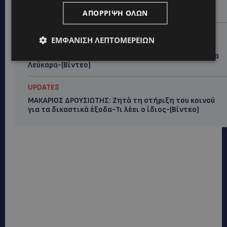
στην κοινωνική προσφορά – Αναλαμβάνει το
χαρτοφυλάκιο Κοινωνικής Πρόνοιας στον ΔΗΣΥ
ΑΠΌΡΡΙΨΗ ΌΛΩΝ
UPDATES
ΕΜΦΆΝΙΣΗ ΛΕΠΤΟΜΕΡΕΙΏΝ
44ο ΦΕΣΤΙΒΑΛ ΛΕΥΚΑΡΩΝ: «Ο άνθρωπος είναι ο
πολιτισμός» – Η ξεχωριστή τιμή που επιφύλαξαν τα
Λεύκαρα-(Βίντεο)
UPDATES
ΜΑΚΑΡΙΟΣ ΔΡΟΥΣΙΩΤΗΣ: Ζητά τη στήριξη του κοινού
για τα δικαστικά έξοδα-Τι λέει ο ίδιος-(Βίντεο)