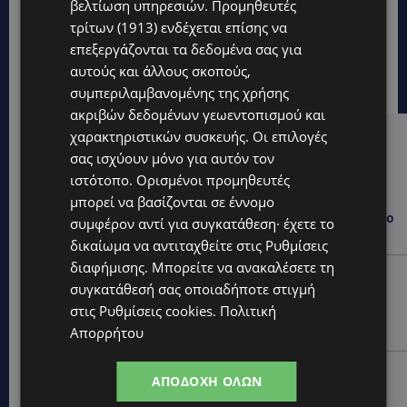
βελτίωση υπηρεσιών.
Προμηθευτές
τρίτων (1913)
ενδέχεται επίσης να
επεξεργάζονται τα δεδομένα σας για
αυτούς και άλλους σκοπούς,
συμπεριλαμβανομένης της χρήσης
ακριβών δεδομένων γεωεντοπισμού και
χαρακτηριστικών συσκευής. Οι επιλογές
Hot this week
σας ισχύουν μόνο για αυτόν τον
UPDATES
ιστότοπο. Ορισμένοι προμηθευτές
μπορεί να βασίζονται σε έννομο
ΝΑΥΤΙΛΙΑΚΟ ΚΕΝΤΡΟ ΣΤΗ ΛΑΡΝΑΚΑ: Στα σκαριά
επένδυση άνω των €100 εκατ. – Ποιος βρίσκεται στο
συμφέρον αντί για συγκατάθεση· έχετε το
τιμόνι του μεγάλου project-ΑΠΟΚΛΕΙΣΤΙΚΟ
δικαίωμα να αντιταχθείτε στις
Ρυθμίσεις
διαφήμισης
. Μπορείτε να ανακαλέσετε τη
UPDATES
συγκατάθεσή σας οποιαδήποτε στιγμή
«ΣΕΙΡΗΝΕΣ»: Έπεσαν στη θάλασσα για έναν σκοπό –
στις
Ρυθμίσεις cookies
.
Πολιτική
120 γυναίκες κολύμπησαν στον Πρωταρά για την
Αροδαφνούσα-(Φώτο)
Απορρήτου
UPDATES
ΑΠΟΔΟΧΉ ΌΛΩΝ
ΑΛΕΞΙΑ ΠΟΤΑΜΙΤΟΥ: Από την προσωπική απώλεια