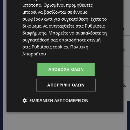
παιδιών του
ιστότοπο. Ορισμένοι προμηθευτές
μπορεί να βασίζονται σε έννομο
UPDATES
συμφέρον αντί για συγκατάθεση· έχετε το
ΑΓΙΑ ΝΑΠΑ: €25.555 στην κατοχή 34χρονου –
δικαίωμα να αντιταχθείτε στις
Ρυθμίσεις
Εντοπίστηκαν και αδασμολόγητα καπνικά προϊόντα
διαφήμισης
. Μπορείτε να ανακαλέσετε τη
συγκατάθεσή σας οποιαδήποτε στιγμή
UPDATES
στις
Ρυθμίσεις cookies
.
Πολιτική
ΦΡΑΓΜΑ ΚΛΗΡΟΥ: Πήγαν για ψάρεμα και άφησαν πίσω
Απορρήτου
τους σκουπίδια – Εικόνες που προβληματίζουν-
(Φώτο)
ΑΠΟΔΟΧΉ ΌΛΩΝ
LIFESTYLE
ΝΙΚΟΣ ΚΑΛΟΓΕΡΟΠΟΥΛΟΣ: Έφυγε από τη ζωή ο
ΑΠΌΡΡΙΨΗ ΌΛΩΝ
πολυτάλαντος καλλιτέχνης που ξεχώρισε σε θέατρο,
κινηματογράφο και τηλεόραση-(Bίντεο)
ΕΜΦΆΝΙΣΗ ΛΕΠΤΟΜΕΡΕΙΏΝ