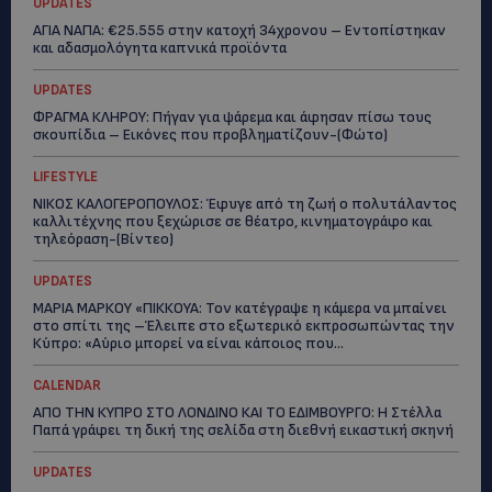
UPDATES
ΑΓΙΑ ΝΑΠΑ: €25.555 στην κατοχή 34χρονου – Εντοπίστηκαν
και αδασμολόγητα καπνικά προϊόντα
UPDATES
ΦΡΑΓΜΑ ΚΛΗΡΟΥ: Πήγαν για ψάρεμα και άφησαν πίσω τους
σκουπίδια – Εικόνες που προβληματίζουν-(Φώτο)
LIFESTYLE
ΝΙΚΟΣ ΚΑΛΟΓΕΡΟΠΟΥΛΟΣ: Έφυγε από τη ζωή ο πολυτάλαντος
καλλιτέχνης που ξεχώρισε σε θέατρο, κινηματογράφο και
τηλεόραση-(Bίντεο)
UPDATES
ΜΑΡΙΑ ΜΑΡΚΟΥ «ΠΙΚΚΟΥΑ: Τον κατέγραψε η κάμερα να μπαίνει
στο σπίτι της –Έλειπε στο εξωτερικό εκπροσωπώντας την
Κύπρο: «Αύριο μπορεί να είναι κάποιος που...
CALENDAR
ΑΠΟ ΤΗΝ ΚΥΠΡΟ ΣΤΟ ΛΟΝΔΙΝΟ ΚΑΙ ΤΟ ΕΔΙΜΒΟΥΡΓΟ: Η Στέλλα
Παπά γράφει τη δική της σελίδα στη διεθνή εικαστική σκηνή
UPDATES