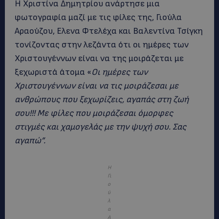
Η Χριστίνα Δημητρίου ανάρτησε μια
φωτογραφία μαζί με τις φίλες της, Γιούλα
Αραούζου, Ελενα Φτελέχα και Βαλεντίνα Τσίγκη
τονίζοντας στην λεζάντα ότι οι ημέρες των
Χριστουγέννων είναι να της μοιράζεται με
ξεχωριστά άτομα «
Οι ημέρες των
Χριστουγέννων είναι να τις μοιράζεσαι με
ανθρώπους που ξεχωρίζεις, αγαπάς στη ζωή
σου!!! Με φίλες που μοιράζεσαι όμορφες
στιγμές και χαμογελάς με την ψυχή σου. Σας
αγαπώ”.
Η
Γι
ο
ύ
λ
α
Α