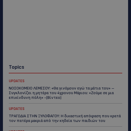
Topics
UPDATES
ΝΟΣΟΚΟΜΕΙΟ ΛΕΜΕΣΟΥ: «Θα γινόμουν εγώ τα μάτια του» –
Συγκλονίζει η μητέρα του 4χρονου Μάριου: «Ζούμε σε μια
επικίνδυνη πόλη» -(Βίντεο)
UPDATES
ΤΡΑΓΩΔΙΑ ΣΤΗΝ ΞΥΛΟΦΑΓΟΥ: Η δικαστική απόφαση που κρατά
τον πατέρα μακριά από την κηδεία των παιδιών του