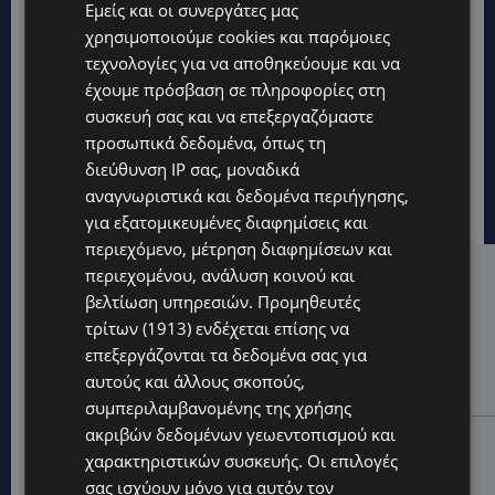
Εμείς και οι συνεργάτες μας
χρησιμοποιούμε cookies και παρόμοιες
τεχνολογίες για να αποθηκεύουμε και να
έχουμε πρόσβαση σε πληροφορίες στη
συσκευή σας και να επεξεργαζόμαστε
προσωπικά δεδομένα, όπως τη
διεύθυνση IP σας, μοναδικά
αναγνωριστικά και δεδομένα περιήγησης,
για εξατομικευμένες διαφημίσεις και
περιεχόμενο, μέτρηση διαφημίσεων και
περιεχομένου, ανάλυση κοινού και
Hot this week
βελτίωση υπηρεσιών.
Προμηθευτές
UPDATES
τρίτων (1913)
ενδέχεται επίσης να
ΝΟΣΟΚΟΜΕΙΟ ΛΕΜΕΣΟΥ: «Θα γινόμουν εγώ τα μάτια
επεξεργάζονται τα δεδομένα σας για
του» – Συγκλονίζει η μητέρα του 4χρονου Μάριου:
αυτούς και άλλους σκοπούς,
«Ζούμε σε μια επικίνδυνη πόλη» -(Βίντεο)
συμπεριλαμβανομένης της χρήσης
ακριβών δεδομένων γεωεντοπισμού και
UPDATES
χαρακτηριστικών συσκευής. Οι επιλογές
ΤΡΑΓΩΔΙΑ ΣΤΗΝ ΞΥΛΟΦΑΓΟΥ: Η δικαστική απόφαση
σας ισχύουν μόνο για αυτόν τον
που κρατά τον πατέρα μακριά από την κηδεία των