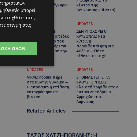
πλοίο δεν θα
Μακαρίου και το
κτηριστικών
ξανασηκώσει άγκυρα»
κέντρο της
ομηθευτές μπορεί
Λευκωσίας-(Βίντεο)
ντιταχθείτε στις
UPDATES
UPDATES
τε στιγμή στις
ΤΡΟΧΑΙΟ ΣΤΗΝ
ΔΕΝ ΥΠΟΧΩΡΕΙ Ο
ΛΕΥΚΩΣΙΑ: Χειροπέδες
ΚΑΥΣΩΝΑΣ: Νέα
και στη σύζυγο του
κίτρινη
27χρονου – Φέρεται
προειδοποίηση για
ΔΟΧΉ ΌΛΩΝ
να παραπλάνησε την
40άρια – Πότε
Αστυνομία
τίθεται σε ισχύ
UPDATES
UPDATES
VIRAL: Κοράκι πήρε
ΕΤΟΙΜΑΣΤΕΙΤΕ ΓΙΑ
στο κυνήγι γυναίκα –
ΚΑΘΥΣΤΕΡΗΣΕΙΣ:
Η απρόσμενη επίθεση
Κλειστή λωρίδα στον
καταγράφηκε σε
αυτοκινητόδρομο
βίντεο
Αμμοχώστου –
Λάρνακας
Related Articles
ΤΑΣΟΣ ΧΑΤΖΗΓΙΟΒΑΝΗΣ: Η