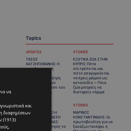
Topics
UPDATES
STORIES
ΤΑΣΟΣ
ΕΞΩΤΙΚΑ ΖΩΑ ΣΤΗΝ
ΧΑΤΖΗΓΙΟΒΑΝΗΣ: Η
ΚΥΠΡΟ: Πότε
συγκλονιστική
επιτρέπεται και
ιστορία του
πότε απαγορεύεται
12χρονου Δημήτρη
να έχεις μαϊμού ως
και η δωρεά των
κατοικίδιο – Ποια
12.500 ευρώ που του
ζώα μπορείς να
για να
έδωσε ελπίδα
διατηρείς νόμιμα
αγνωριστικά και
UPDATES
STORIES
ση διαφημίσεων
ΧΩΡΙΣ ΣΩΣΣΙΒΙΟ Η
ΜΑΡΙΝΟΣ
ΘΑΛΑΣΣΙΑ ΣΥΝΔΕΣΗ
ΚΩΝΣΤΑΝΤΙΝΙΔΗΣ: Οι
 (1913)
ΚΥΠΡΟΥ-ΕΛΛΑΔΑΣ:
πρωτοβουλίες για να
πούς,
«Χωρίς επιδότηση το
ξαναζωντανέψει η