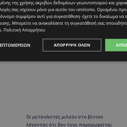
μετακινηθούν οι αιτητές ασύλου στο
ένης της χρήσης ακριβών δεδομένων γεωεντοπισμού και χαρα
λογές σας ισχύουν μόνο για αυτόν τον ιστότοπο. Ορισμένοι πρ
Κέντρο Φιλοξενίας Κοφίνου και με τους
 έννομο συμφέρον αντί για συγκατάθεση· έχετε το δικαίωμα να α
νόμιμους να έχουν δύο εβδομάδες διορία
μισης
. Μπορείτε να ανακαλέσετε τη συγκατάθεσή σας οποιαδήπο
για να βρουν στέγη.
s
.
Πολιτική Απορρήτου
ΛΕΠΤΟΜΕΡΕΙΏΝ
ΑΠΌΡΡΙΨΗ ΌΛΩΝ
ΑΠΟ
Οι μετανάστες μιλούν στο βίντεο
λέγοντας ότι δεν τους παραχωρείται