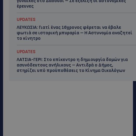
γυναίκες στο Δασούδι – Σε εξέλιξη οι αστυνομικές
έρευνες
UPDATES
ΛΕΥΚΩΣΙΑ: Γιατί ένας 16χρονος φέρεται να έβαλε
φωτιά σε ιστορική μπυραρία – Η Αστυνομία αναζητεί
το κίνητρο
UPDATES
ΛΑΤΣΙΑ-ΓΕΡΙ: Στο επίκεντρο η δημιουργία δομών για
ασυνόδευτους ανήλικους – Αντιδρά ο Δήμος,
στηρίζει υπό προϋποθέσεις το Κίνημα Οικολόγων