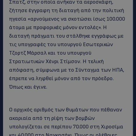
Σπατζ, στην οποία ανήκαν τα αεροσκάφη,
ζήτησε έγγραφη τη διαταγή από την πολιτική
ηγεσία «αρνούμενος να σκοτώσει ίσως 100.000
άτομα με προφορικές μόνον εντολές». Η
διαταγή πράγματι του στάλθηκε εγγράφως με
τις υπογραφές του υπουργού Εσωτερικών
Τζορτζ Μάρσαλ και του υπουργού
Στρατιωτικών Χένρι Στίμσον. Η τελική
απόφαση, σύμφωνα με το Σύνταγμα των ΗΠΑ,
έπρεπε να ληφθεί μόνον από τον πρόεδρο.
Όπως και έγινε.
Ο αρχικός αριθμός των θυμάτων που πέθαναν
ακαριαία από τη ρίψη των βομβών
υπολογίζεται σε περίπου 70.000 στη Χιροσίμα
και 40.000 στο Ναγκασάκι. Όμως οι ολέθριες