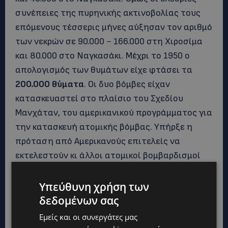
συνέπειες της πυρηνικής ακτινοβολίας τους
επόμενους τέσσερις μήνες αύξησαν τον αριθμό
των νεκρών σε 90.000－166.000 στη Χιροσίμα
και 80.000 στο Ναγκασάκι. Μέχρι το 1950 ο
απολογισμός των θυμάτων είχε φτάσει τα
200.000 θύματα
. Οι δυο βόμβες είχαν
κατασκευαστεί στο πλαίσιο του Σχεδίου
Μανχάταν, του αμερικανικού προγράμματος για
την κατασκευή ατομικής βόμβας. Υπήρξε η
πρόταση από Αμερικανούς επιτελείς να
εκτελεστούν κι άλλοι ατομικοί βομβαρδισμοί
της Ιαπωνίας, είναι άγνωστο όμως αν κάτι
τέτοιο τελικά θα συνέβαινε, καθώς η Ιαπωνία
Υπεύθυνη χρήση των
παραδόθηκε στους συμμάχους στις 15
δεδομένων σας
Αυγούστου 1945, δυο μέρες πριν την
Εμείς και οι συνεργάτες μας
ολοκλήρωση της κατασκευής της επόμενης