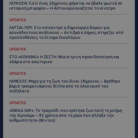
ΛΕΥΚΩΣΙΑ: Γιατί ένας 16χρονος φέρεται να έβαλε φωτιά σε
ιστορική μπυραρία – Η Αστυνομία αναζητεί το κίνητρο
UPDATES
ΛΑΤΣΙΑ-ΓΕΡΙ: Στο επίκεντρο η δημιουργία δομών για
ασυνόδευτους ανήλικους – Αντιδρά ο Δήμος, στηρίζει υπό
προϋποθέσεις το Κίνημα Οικολόγων
UPDATES
ΣΤΟ «ΚΟΚΚΙΝΟ» Η ΖΕΣΤΗ: Νέα κίτρινη προειδοποίηση και
40άρια στο εσωτερικό
UPDATES
ΛΕΜΕΣΟΣ: Μάχη για τη ζωή του δίνει 18χρονος – Βρέθηκε
βαριά τραυματισμένος δίπλα από το ηλεκτρικό του
ποδήλατο
UPDATES
«ENOLA GAY»: Το τραγούδι που κράτησε ζωντανή τη μνήμη
της Χιροσίμα – 81 χρόνια από τη μέρα που άλλαξε την
ανθρωπότητα-(Bίντεο)