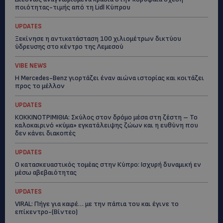
ποιότητας-τιμής από τη Lidl Κύπρου
UPDATES
Ξεκίνησε η αντικατάσταση 100 χιλιομέτρων δικτύου
ύδρευσης στο κέντρο της Λεμεσού
VIBE NEWS
Η Mercedes-Benz γιορτάζει έναν αιώνα ιστορίας και κοιτάζει
προς το μέλλον
UPDATES
ΚΟΚΚΙΝΟΤΡΙΜΙΘΙΑ: Σκύλος στον δρόμο μέσα στη ζέστη – Το
καλοκαιρινό «κύμα» εγκατάλειψης ζώων και η ευθύνη που
δεν κάνει διακοπές
UPDATES
Ο κατασκευαστικός τομέας στην Κύπρο: Ισχυρή δυναμική εν
μέσω αβεβαιότητας
UPDATES
VIRAL: Πήγε για καφέ… με την πάπια του και έγινε το
επίκεντρο-(Βίντεο)