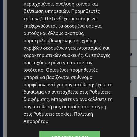
σκύλων – Πολίτες ζητούν λύσεις για ηλικιωμένους
περιεχομένου, ανάλυση κοινού και
και άτομα με αναπηρία-(Φώτο)
βελτίωση υπηρεσιών.
Προμηθευτές
τρίτων (1913)
ενδέχεται επίσης να
VIBE NEWS
επεξεργάζονται τα δεδομένα σας για
Διεθνώς αναγνωρισμένα κρασιά στην κορυφαία
σχέση ποιότητας-τιμής από τη Lidl Κύπρου
αυτούς και άλλους σκοπούς,
συμπεριλαμβανομένης της χρήσης
UPDATES
ακριβών δεδομένων γεωεντοπισμού και
Ξεκίνησε η αντικατάσταση 100 χιλιομέτρων δικτύου
χαρακτηριστικών συσκευής. Οι επιλογές
ύδρευσης στο κέντρο της Λεμεσού
σας ισχύουν μόνο για αυτόν τον
ιστότοπο. Ορισμένοι προμηθευτές
VIBE NEWS
μπορεί να βασίζονται σε έννομο
Η Mercedes-Benz γιορτάζει έναν αιώνα ιστορίας και
συμφέρον αντί για συγκατάθεση· έχετε το
κοιτάζει προς το μέλλον
δικαίωμα να αντιταχθείτε στις
Ρυθμίσεις
διαφήμισης
. Μπορείτε να ανακαλέσετε τη
συγκατάθεσή σας οποιαδήποτε στιγμή
στις
Ρυθμίσεις cookies
.
Πολιτική
Απορρήτου