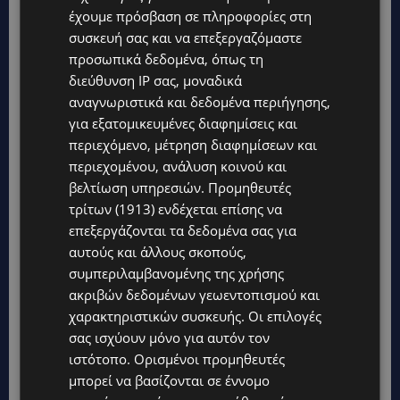
έχουμε πρόσβαση σε πληροφορίες στη
συσκευή σας και να επεξεργαζόμαστε
Το βράδυ της 24ης Νοεμβρίου 1991, λίγο
προσωπικά δεδομένα, όπως τη
περισσότερες από 24 ώρες μετά την
διεύθυνση IP σας, μοναδικά
δημοσίευση της δήλωσης αυτής, ο Μέρκιουρι
αναγνωριστικά και δεδομένα περιήγησης,
πέθανε σε ηλικία 45 ετών στο σπίτι του στο
για εξατομικευμένες διαφημίσεις και
Κένσινγκτον. Η επίσημη αιτία του θανάτου
περιεχόμενο, μέτρηση διαφημίσεων και
ήταν αδυναμία του οργανισμού λόγω AIDS να
περιεχομένου, ανάλυση κοινού και
βελτίωση υπηρεσιών.
Προμηθευτές
ανταπεξέλθει στη βρογχική πνευμονία. Οι
τρίτων (1913)
ενδέχεται επίσης να
Queen ξεχώρισαν με τις μουσικές τους
επεξεργάζονται τα δεδομένα σας για
επιτυχίες, ενώ τα τραγούδια τους ακούγονται
αυτούς και άλλους σκοπούς,
μέχρι και σήμερα. Το περιβόητο Bohemian
συμπεριλαμβανομένης της χρήσης
Rapsody έχει ξεσηκώσει τα πλήθη ακόμη και
ακριβών δεδομένων γεωεντοπισμού και
ποδοσφαιρικών αγώνων, με τον κόσμο να
χαρακτηριστικών συσκευής. Οι επιλογές
σας ισχύουν μόνο για αυτόν τον
τραγουδάει δυνατά όλους τους στίχους του
ιστότοπο. Ορισμένοι προμηθευτές
τραγουδιού δημιουργώντας ένα μοναδικό
μπορεί να βασίζονται σε έννομο
θέαμα. I want to break free , We are the