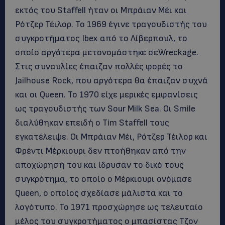
εκτός του Staffell ήταν οι Μπράιαν Μέι και
Ρότζερ Τέιλορ. Το 1969 έγινε τραγουδιστής του
συγκροτήματος Ibex από το Λίβερπουλ, το
οποίο αργότερα μετονομάστηκε σεWreckage.
Στις συναυλίες έπαιζαν πολλές φορές το
Jailhouse Rock, που αργότερα θα έπαιζαν συχνά
και οι Queen. Το 1970 είχε μερικές εμφανίσεις
ως τραγουδιστής των Sour Milk Sea. Οι Smile
διαλύθηκαν επειδή ο Tim Staffell τους
εγκατέλειψε. Οι Μπράιαν Μέι, Ρότζερ Τέιλορ και
Φρέντι Μέρκιουρι δεν πτοήθηκαν από την
αποχώρησή του και ίδρυσαν το δικό τους
συγκρότημα, το οποίο ο Μέρκιουρι ονόμασε
Queen, ο οποίος σχεδίασε μάλιστα και το
λογότυπο. Το 1971 προσχώρησε ως τελευταίο
μέλος του συγκροτήματος ο μπασίστας Τζον