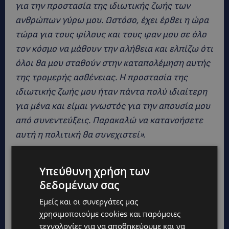
για την προστασία της ιδιωτικής ζωής των
ανθρώπων γύρω μου. Ωστόσο, έχει έρθει η ώρα
τώρα για τους φίλους και τους φαν μου σε όλο
τον κόσμο να μάθουν την αλήθεια και ελπίζω ότι
όλοι θα μου σταθούν στην καταπολέμηση αυτής
της τρομερής ασθένειας. Η προστασία της
ιδιωτικής ζωής μου ήταν πάντα πολύ ιδιαίτερη
για μένα και είμαι γνωστός για την απουσία μου
από συνεντεύξεις. Παρακαλώ να κατανοήσετε
αυτή η πολιτική θα συνεχιστεί».
«Θα ήθελα να
Υπεύθυνη χρήση των
επιβεβαιώσω ότι έχω
δεδομένων σας
βγει θετικός στον ιό
Εμείς και οι συνεργάτες μας
χρησιμοποιούμε cookies και παρόμοιες
HIV και έχω AIDS
»
.
τεχνολογίες για να αποθηκεύουμε και να