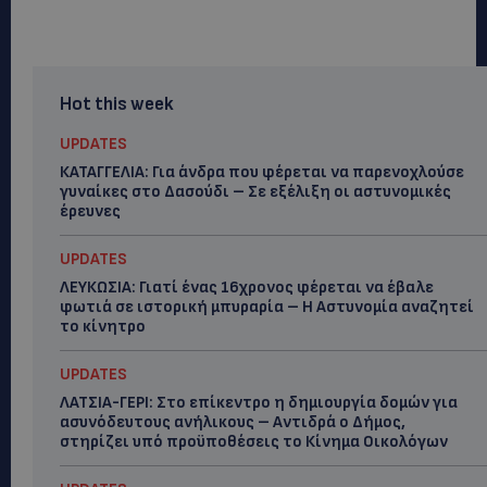
Hot this week
UPDATES
ΚΑΤΑΓΓΕΛΙΑ: Για άνδρα που φέρεται να παρενοχλούσε
γυναίκες στο Δασούδι – Σε εξέλιξη οι αστυνομικές
έρευνες
UPDATES
ΛΕΥΚΩΣΙΑ: Γιατί ένας 16χρονος φέρεται να έβαλε
φωτιά σε ιστορική μπυραρία – Η Αστυνομία αναζητεί
το κίνητρο
UPDATES
ΛΑΤΣΙΑ-ΓΕΡΙ: Στο επίκεντρο η δημιουργία δομών για
ασυνόδευτους ανήλικους – Αντιδρά ο Δήμος,
στηρίζει υπό προϋποθέσεις το Κίνημα Οικολόγων