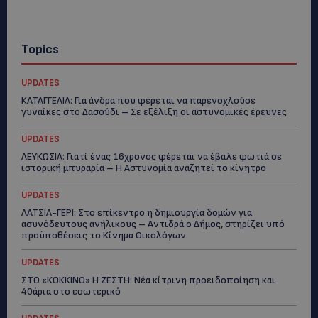
Topics
UPDATES
ΚΑΤΑΓΓΕΛΙΑ: Για άνδρα που φέρεται να παρενοχλούσε
γυναίκες στο Δασούδι – Σε εξέλιξη οι αστυνομικές έρευνες
UPDATES
ΛΕΥΚΩΣΙΑ: Γιατί ένας 16χρονος φέρεται να έβαλε φωτιά σε
ιστορική μπυραρία – Η Αστυνομία αναζητεί το κίνητρο
UPDATES
ΛΑΤΣΙΑ-ΓΕΡΙ: Στο επίκεντρο η δημιουργία δομών για
ασυνόδευτους ανήλικους – Αντιδρά ο Δήμος, στηρίζει υπό
προϋποθέσεις το Κίνημα Οικολόγων
UPDATES
ΣΤΟ «ΚΟΚΚΙΝΟ» Η ΖΕΣΤΗ: Νέα κίτρινη προειδοποίηση και
40άρια στο εσωτερικό