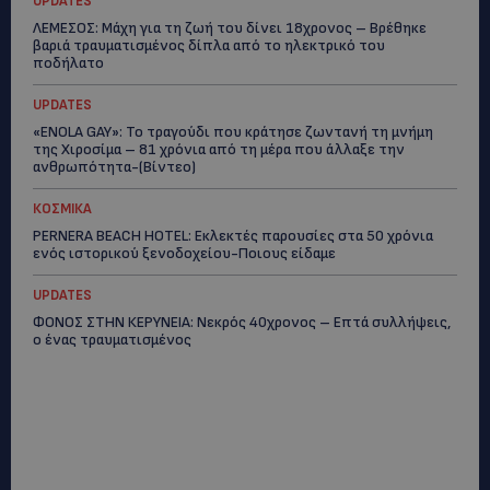
UPDATES
ΛΕΜΕΣΟΣ: Μάχη για τη ζωή του δίνει 18χρονος – Βρέθηκε
βαριά τραυματισμένος δίπλα από το ηλεκτρικό του
ποδήλατο
UPDATES
«ENOLA GAY»: Το τραγούδι που κράτησε ζωντανή τη μνήμη
της Χιροσίμα – 81 χρόνια από τη μέρα που άλλαξε την
ανθρωπότητα-(Bίντεο)
ΚΟΣΜΙΚΑ
PERNERA BEACH HOTEL: Εκλεκτές παρουσίες στα 50 χρόνια
ενός ιστορικού ξενοδοχείου-Ποιους είδαμε
UPDATES
ΦΟΝΟΣ ΣΤΗΝ ΚΕΡΥΝΕΙΑ: Νεκρός 40χρονος – Επτά συλλήψεις,
ο ένας τραυματισμένος