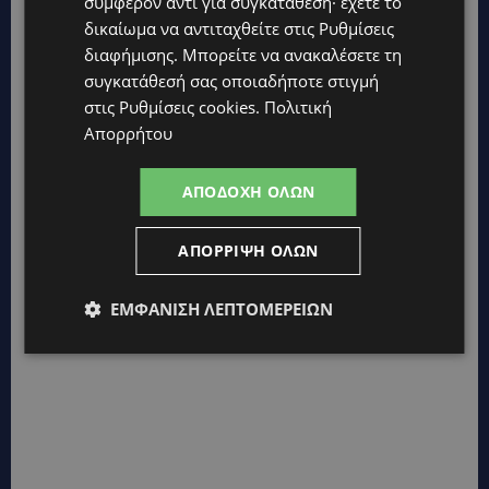
συμφέρον αντί για συγκατάθεση· έχετε το
champions , Don»t stop me now και πολλά άλλα
δικαίωμα να αντιταχθείτε στις
Ρυθμίσεις
ξεσηκώνουν ακόμη και σήμερα τους πάντες.
διαφήμισης
. Μπορείτε να ανακαλέσετε τη
συγκατάθεσή σας οποιαδήποτε στιγμή
στις
Ρυθμίσεις cookies
.
Πολιτική
Απορρήτου
ΑΠΟΔΟΧΉ ΌΛΩΝ
ΑΠΌΡΡΙΨΗ ΌΛΩΝ
ΕΜΦΆΝΙΣΗ ΛΕΠΤΟΜΕΡΕΙΏΝ