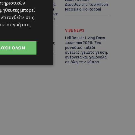
κτηριστικών
Άνοιξε ο δρόμος, αλλά
Διευθυντής του Hilton
άρχισαν τα παράπονα
Nicosia ο Ilio Rodoni
ομηθευτές μπορεί
των πολιτών – «Έγινε
ντιταχθείτε στις
σωστά ο σχεδιασμός;»
τε στιγμή στις
VIBE NEWS
VIBE NEWS
Η Peugeot είναι ο
Lidl Better Living Days
επίσημος συνεργάτης
#summer2026: Ένα
ΔΟΧΉ ΌΛΩΝ
του Φεστιβάλ
μοναδικό ταξίδι
Κινηματογράφου της
ευεξίας, γεμάτο γεύση,
Βενετίας
ενέργεια και χαμόγελα
σε όλη την Κύπρο