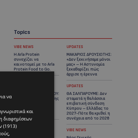
Topics
VIBE NEWS
UPDATES
Η Arla Protein
ΜΑΚΑΡΙΟΣ ΔΡΟΥΣΙΩΤΗΣ:
συνεχίζει να
«Δεν ξεκινήσαμε μόνοι
καινοτομεί με το Arla
μας» – Η Αστυνομία
Protein Food to Go.
ξεκαθαρίζει πώς
άρχισε η έρευνα
UPDATES
UPDATES
ΜΟΝΗ ΑΓΙΟΥ ΝΕΟΦΥΤΟΥ:
ΘΑ ΣΑΛΠΑΡΟΥΜΕ: Δεν
για να
«Για αποκατάσταση της
σταματά η θαλάσσια
αλήθειας» – Όλα
επιβατική σύνδεση
ξεκίνησαν για ένα
Κύπρου – Ελλάδας το
αγνωριστικά και
δωμάτιο
2027-Πότε θα κριθεί η
ση διαφημίσεων
συνέχεια από το 2028
 (1913)
UPDATES
VIBE NEWS
πούς,
ΛΕΩΦΟΡΟΣ ΤΣΕΡΙΟΥ:
Νέος Γενικός