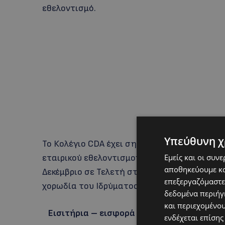
εθελοντισμό.
Υπεύθυνη χ
Το Κολέγιο CDA έχει σημαντική φιλανθρωπ
Εμείς και οι συν
εταιρικού εθελοντισμού 2023 από το Παγκύ
αποθηκεύουμε κα
Δεκέμβριο σε Τελετή στο Προεδρικό Μέγαρο.
επεξεργαζόμαστε
χορωδία του Ιδρύματος Χρίστου Στέλιου Ιωά
δεδομένα περιήγη
και περιεχομένο
Εισιτήρια – εισφορά 10 ευρώ προπωλούν
ενδέχεται επίσης