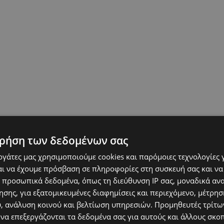
ρήση των δεδομένων σας
ική δράση, με αποκορύφωμα την βράβευση
εργάτες μας χρησιμοποιούμε cookies και παρόμοιες τεχνολογίες 
πριο Συμβούλιο Εθελοντισμού τον περασμένο
ι να έχουμε πρόσβαση σε πληροφορίες στη συσκευή σας και να
 Την εκδήλωση πλαισιώνει καλλιτεχνικά η
 προσωπικά δεδομένα, όπως τη διεύθυνση IP σας, μοναδικά αν
ννου.
σης, για εξατομικευμένες διαφημίσεις και περιεχόμενο, μέτρη
υ, ανάλυση κοινού και βελτίωση υπηρεσιών.
Προμηθευτές τρίτων
ται. Κλήρωση με πλούσια δώρα. Πληροφορίες
 να επεξεργάζονται τα δεδομένα σας για αυτούς και άλλους σκο