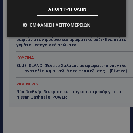
ΚΟΥΖΙΝΑ
BLUE ISLAND: Γαρίδες στα κάρβουνα με αρωματική
ΑΠΌΡΡΙΨΗ ΌΛΩΝ
μαρινάδα-Η συνταγή του σεφ Νοέλ-(Βίντεο)
ΕΜΦΆΝΙΣΗ ΛΕΠΤΟΜΕΡΕΙΏΝ
VIBE NEWS
BLUE ISLAND: Φιλέτα Κυπριακής τσιπούρας με
σαφράν στον φούρνο και αρωματικό ρύζι-Ένα πιάτο
γεμάτο μεσογειακά αρώματα
ΚΟΥΖΙΝΑ
BLUE ISLAND: Φιλέτο Σολομού με αρωματικά νούντλς
– Η ανατολίτικη πινελιά στο τραπέζι σας – (Βίντεο)
VIBE NEWS
Νέα διεθνής διάκριση και παγκόσμιο ρεκόρ για το
Nissan Qashqai e-POWER