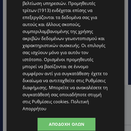
βελτίωση υπηρεσιών.
Προμηθευτές
τρίτων (1913)
ενδέχεται επίσης να
επεξεργάζονται τα δεδομένα σας για
αυτούς και άλλους σκοπούς,
συμπεριλαμβανομένης της χρήσης
ακριβών δεδομένων γεωεντοπισμού και
χαρακτηριστικών συσκευής. Οι επιλογές
σας ισχύουν μόνο για αυτόν τον
ιστότοπο. Ορισμένοι προμηθευτές
μπορεί να βασίζονται σε έννομο
συμφέρον αντί για συγκατάθεση· έχετε το
δικαίωμα να αντιταχθείτε στις
Ρυθμίσεις
διαφήμισης
. Μπορείτε να ανακαλέσετε τη
συγκατάθεσή σας οποιαδήποτε στιγμή
Hot this week
στις
Ρυθμίσεις cookies
.
Πολιτική
UPDATES
Απορρήτου
Επένδυση €31 εκατ. για εκσυγχρονισμό των
Υπηρεσιών Κοινωνικής Ευημερίας
ΑΠΟΔΟΧΉ ΌΛΩΝ