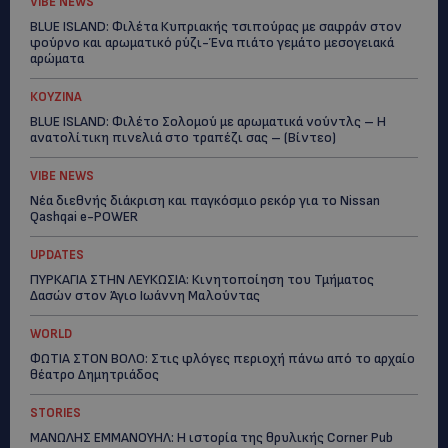
VIBE NEWS
BLUE ISLAND: Φιλέτα Κυπριακής τσιπούρας με σαφράν στον
φούρνο και αρωματικό ρύζι-Ένα πιάτο γεμάτο μεσογειακά
αρώματα
ΚΟΥΖΙΝΑ
BLUE ISLAND: Φιλέτο Σολομού με αρωματικά νούντλς – Η
ανατολίτικη πινελιά στο τραπέζι σας – (Βίντεο)
VIBE NEWS
Νέα διεθνής διάκριση και παγκόσμιο ρεκόρ για το Nissan
Qashqai e-POWER
UPDATES
ΠΥΡΚΑΓΙΑ ΣΤΗΝ ΛΕΥΚΩΣΙΑ: Κινητοποίηση του Τμήματος
Δασών στον Άγιο Ιωάννη Μαλούντας
WORLD
ΦΩΤΙΑ ΣΤΟΝ ΒΟΛΟ: Στις φλόγες περιοχή πάνω από το αρχαίο
θέατρο Δημητριάδος
STORIES
ΜΑΝΩΛΗΣ ΕΜΜΑΝΟΥΗΛ: Η ιστορία της θρυλικής Corner Pub