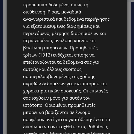
προσωπικά δεδομένα, όπως τη
διεύθυνση IP σας, μοναδικά
αναγνωριστικά και δεδομένα περιήγησης,
για εξατομικευμένες διαφημίσεις και
περιεχόμενο, μέτρηση διαφημίσεων και
περιεχομένου, ανάλυση κοινού και
βελτίωση υπηρεσιών.
Προμηθευτές
τρίτων (1913)
ενδέχεται επίσης να
επεξεργάζονται τα δεδομένα σας για
αυτούς και άλλους σκοπούς,
συμπεριλαμβανομένης της χρήσης
ακριβών δεδομένων γεωεντοπισμού και
χαρακτηριστικών συσκευής. Οι επιλογές
σας ισχύουν μόνο για αυτόν τον
Topics
ιστότοπο. Ορισμένοι προμηθευτές
μπορεί να βασίζονται σε έννομο
UPDATES
συμφέρον αντί για συγκατάθεση· έχετε το
ΙΣΑΑΚ-ΣΟΛΩΜΟΥ: Κλείνουν συμβολικά οδοφράγματα την
δικαίωμα να αντιταχθείτε στις
Ρυθμίσεις
Παρασκευή – Πού και τι ώρα θα γίνουν οι δράσεις
διαφήμισης
. Μπορείτε να ανακαλέσετε τη