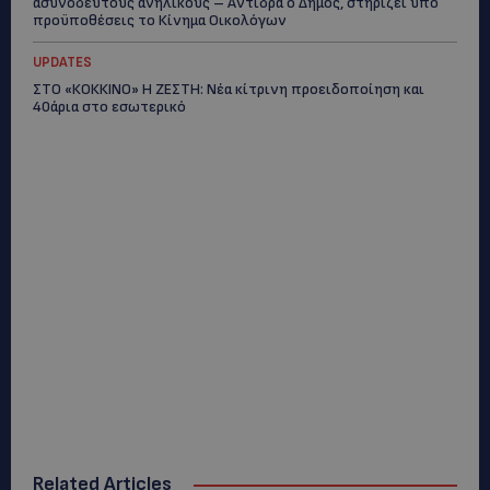
ασυνόδευτους ανήλικους – Αντιδρά ο Δήμος, στηρίζει υπό
προϋποθέσεις το Κίνημα Οικολόγων
UPDATES
ΣΤΟ «ΚΟΚΚΙΝΟ» Η ΖΕΣΤΗ: Νέα κίτρινη προειδοποίηση και
40άρια στο εσωτερικό
Related Articles