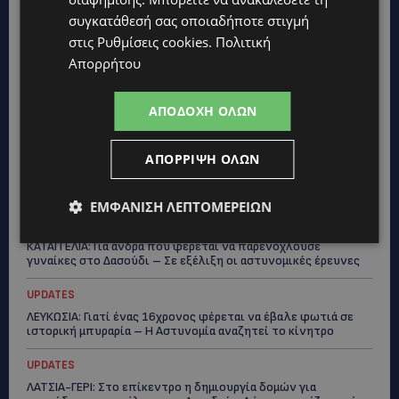
UPDATES
συγκατάθεσή σας οποιαδήποτε στιγμή
ΣΥΛΛΗΨΕΙΣ: 161 οδηγοί με υπερβολική ταχύτητα σε μία νύχτα
στις
Ρυθμίσεις cookies
.
Πολιτική
– Η παράβαση που κυριάρχησε στους ελέγχους
Απορρήτου
STORIES
ΓΕΝΕΘΛΙΟΣ ΗΜΕΡΑ: Η ηλικία είναι μόνο ένας αριθμός – Οι
ΑΠΟΔΟΧΉ ΌΛΩΝ
άνθρωποι και οι στιγμές είναι η πραγματική μας ιστορία
STORIES
ΑΠΌΡΡΙΨΗ ΌΛΩΝ
ΕΛΕΝΑ ΑΝΤΩΝΙΑΔΟΥ: Αγώνας ζωής για τη 37χρονη μητέρα
τριών παιδιών – Έρανος για τη θεραπεία της στην Αγγλία
ΕΜΦΆΝΙΣΗ ΛΕΠΤΟΜΕΡΕΙΏΝ
UPDATES
ΚΑΤΑΓΓΕΛΙΑ: Για άνδρα που φέρεται να παρενοχλούσε
γυναίκες στο Δασούδι – Σε εξέλιξη οι αστυνομικές έρευνες
UPDATES
ΛΕΥΚΩΣΙΑ: Γιατί ένας 16χρονος φέρεται να έβαλε φωτιά σε
ιστορική μπυραρία – Η Αστυνομία αναζητεί το κίνητρο
UPDATES
ΛΑΤΣΙΑ-ΓΕΡΙ: Στο επίκεντρο η δημιουργία δομών για