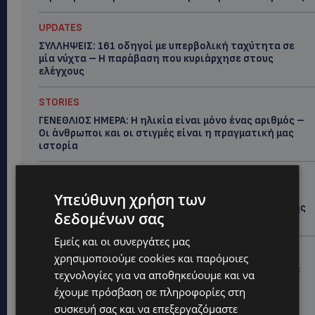
UPDATES
ΣΥΛΛΗΨΕΙΣ: 161 οδηγοί με υπερβολική ταχύτητα σε
μία νύχτα – Η παράβαση που κυριάρχησε στους
ελέγχους
STORIES
ΓΕΝΕΘΛΙΟΣ ΗΜΕΡΑ: Η ηλικία είναι μόνο ένας αριθμός –
Οι άνθρωποι και οι στιγμές είναι η πραγματική μας
ιστορία
STORIES
ΕΛΕΝΑ ΑΝΤΩΝΙΑΔΟΥ: Αγώνας ζωής για τη 37χρονη
Υπεύθυνη χρήση των
μητέρα τριών παιδιών – Έρανος για τη θεραπεία της
δεδομένων σας
στην Αγγλία
Εμείς και οι συνεργάτες μας
UPDATES
χρησιμοποιούμε cookies και παρόμοιες
ΚΑΤΑΓΓΕΛΙΑ: Για άνδρα που φέρεται να παρενοχλούσε
τεχνολογίες για να αποθηκεύουμε και να
γυναίκες στο Δασούδι – Σε εξέλιξη οι αστυνομικές
έχουμε πρόσβαση σε πληροφορίες στη
έρευνες
συσκευή σας και να επεξεργαζόμαστε