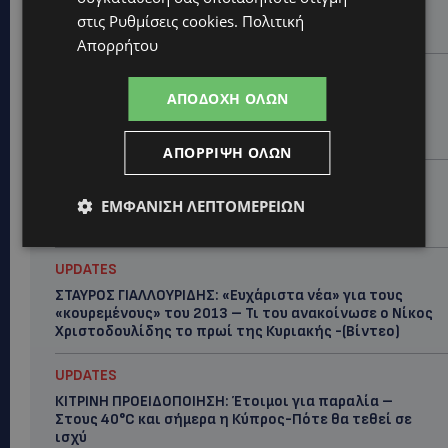
εκπροσωπώντας την Κύπρο: «Αύριο μπορεί να είναι
στις
Ρυθμίσεις cookies
.
Πολιτική
κάποιος που...
Απορρήτου
CALENDAR
ΑΠΟΔΟΧΉ ΌΛΩΝ
ΑΠΟ ΤΗΝ ΚΥΠΡΟ ΣΤΟ ΛΟΝΔΙΝΟ ΚΑΙ ΤΟ ΕΔΙΜΒΟΥΡΓΟ: Η
Στέλλα Παπά γράφει τη δική της σελίδα στη διεθνή
εικαστική σκηνή
ΑΠΌΡΡΙΨΗ ΌΛΩΝ
UPDATES
ΕΜΦΆΝΙΣΗ ΛΕΠΤΟΜΕΡΕΙΏΝ
ΦΩΤΟ: Αγνοείται 51χρονος – Έκκληση της
Αστυνομίας για τον εντοπισμό του
UPDATES
ΣΤΑΥΡΟΣ ΓΙΑΛΛΟΥΡΙΔΗΣ: «Ευχάριστα νέα» για τους
«κουρεμένους» του 2013 – Τι του ανακοίνωσε ο Νίκος
Χριστοδουλίδης το πρωί της Κυριακής -(Βίντεο)
UPDATES
ΚΙΤΡΙΝΗ ΠΡΟΕΙΔΟΠΟΙΗΣΗ: Έτοιμοι για παραλία –
Στους 40°C και σήμερα η Κύπρος-Πότε θα τεθεί σε
ισχύ