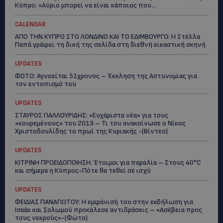
Κύπρο: «Αύριο μπορεί να είναι κάποιος που...
CALENDAR
ΑΠΟ ΤΗΝ ΚΥΠΡΟ ΣΤΟ ΛΟΝΔΙΝΟ ΚΑΙ ΤΟ ΕΔΙΜΒΟΥΡΓΟ: Η Στέλλα
Παπά γράφει τη δική της σελίδα στη διεθνή εικαστική σκηνή
UPDATES
ΦΩΤΟ: Αγνοείται 51χρονος – Έκκληση της Αστυνομίας για
τον εντοπισμό του
UPDATES
ΣΤΑΥΡΟΣ ΓΙΑΛΛΟΥΡΙΔΗΣ: «Ευχάριστα νέα» για τους
«κουρεμένους» του 2013 – Τι του ανακοίνωσε ο Νίκος
Χριστοδουλίδης το πρωί της Κυριακής -(Βίντεο)
UPDATES
ΚΙΤΡΙΝΗ ΠΡΟΕΙΔΟΠΟΙΗΣΗ: Έτοιμοι για παραλία – Στους 40°C
και σήμερα η Κύπρος-Πότε θα τεθεί σε ισχύ
UPDATES
ΦΕΙΔΙΑΣ ΠΑΝΑΓΙΩΤΟΥ: Η εμφάνισή του στην εκδήλωση για
Ισαάκ και Σολωμού προκάλεσε αντιδράσεις – «Ασέβεια προς
τους νεκρούς»-(Φώτο)