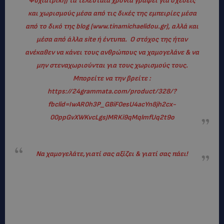
Ψυχιατρική) τα τελευταία χρόνια γράφει για σχέσεις
και χωρισμούς μέσα από τις δικές της εμπειρίες μέσα
από το δικό της blog (www.tinamichaelidou.gr), αλλά και
μέσα από άλλα site ή έντυπα. Ο στόχος της ήταν
ανέκαθεν να κάνει τους ανθρώπους να χαμογελάνε & να
μην στεναχωριούνται για τους χωρισμούς τους.
Μπορείτε να την βρείτε :
https://24grammata.com/product/328/?
fbclid=IwAR0h3P_GBiF0esU4acYn8jh2cx-
00ppGvXWKvcLgsJMRKi9qMqlmfUq2t9o
Να χαμογελάτε,γιατί σας αξίζει & γιατί σας πάει!