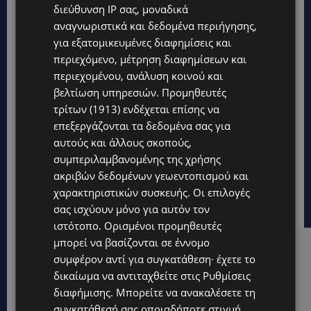
διεύθυνση IP σας, μοναδικά
αναγνωριστικά και δεδομένα περιήγησης,
για εξατομικευμένες διαφημίσεις και
περιεχόμενο, μέτρηση διαφημίσεων και
περιεχομένου, ανάλυση κοινού και
βελτίωση υπηρεσιών.
Προμηθευτές
τρίτων (1913)
ενδέχεται επίσης να
επεξεργάζονται τα δεδομένα σας για
αυτούς και άλλους σκοπούς,
συμπεριλαμβανομένης της χρήσης
ακριβών δεδομένων γεωεντοπισμού και
χαρακτηριστικών συσκευής. Οι επιλογές
σας ισχύουν μόνο για αυτόν τον
ιστότοπο. Ορισμένοι προμηθευτές
μπορεί να βασίζονται σε έννομο
Hot this week
συμφέρον αντί για συγκατάθεση· έχετε το
δικαίωμα να αντιταχθείτε στις
Ρυθμίσεις
UPDATES
διαφήμισης
. Μπορείτε να ανακαλέσετε τη
ΜΑΡΙΑ ΜΑΡΚΟΥ «ΠΙΚΚΟΥΑ: Τον κατέγραψε η κάμερα να
μπαίνει στο σπίτι της –Έλειπε στο εξωτερικό
συγκατάθεσή σας οποιαδήποτε στιγμή