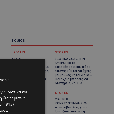
Topics
UPDATES
STORIES
ΤΑΣΟΣ
ΕΞΩΤΙΚΑ ΖΩΑ ΣΤΗΝ
ΧΑΤΖΗΓΙΟΒΑΝΗΣ: Η
ΚΥΠΡΟ: Πότε
συγκλονιστική ιστορία
επιτρέπεται και πότε
του 12χρονου Δημήτρη
απαγορεύεται να έχεις
και η δωρεά των
μαϊμού ως κατοικίδιο –
12.500 ευρώ που του
Ποια ζώα μπορείς να
για να
έδωσε ελπίδα
διατηρείς νόμιμα
αγνωριστικά και
UPDATES
STORIES
ση διαφημίσεων
ΧΩΡΙΣ ΣΩΣΣΙΒΙΟ Η
ΜΑΡΙΝΟΣ
ΘΑΛΑΣΣΙΑ ΣΥΝΔΕΣΗ
ΚΩΝΣΤΑΝΤΙΝΙΔΗΣ: Οι
 (1913)
ΚΥΠΡΟΥ-ΕΛΛΑΔΑΣ:
πρωτοβουλίες για να
πούς,
«Χωρίς επιδότηση το
ξαναζωντανέψει η