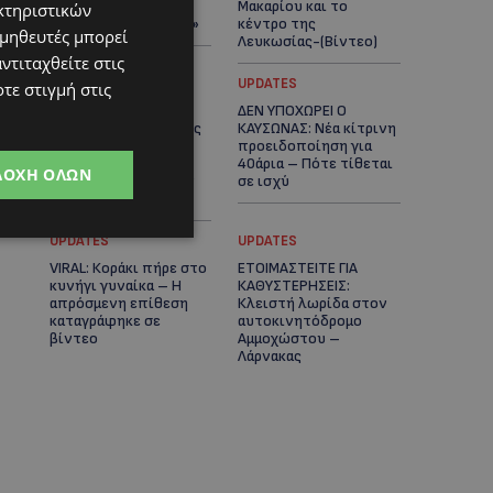
πλοίο δεν θα
Μακαρίου και το
κτηριστικών
ξανασηκώσει άγκυρα»
κέντρο της
ομηθευτές μπορεί
Λευκωσίας-(Βίντεο)
ντιταχθείτε στις
UPDATES
UPDATES
τε στιγμή στις
ΤΡΟΧΑΙΟ ΣΤΗΝ
ΔΕΝ ΥΠΟΧΩΡΕΙ Ο
ΛΕΥΚΩΣΙΑ: Χειροπέδες
ΚΑΥΣΩΝΑΣ: Νέα κίτρινη
και στη σύζυγο του
προειδοποίηση για
27χρονου – Φέρεται
40άρια – Πότε τίθεται
ΔΟΧΉ ΌΛΩΝ
να παραπλάνησε την
σε ισχύ
Αστυνομία
UPDATES
UPDATES
VIRAL: Κοράκι πήρε στο
ΕΤΟΙΜΑΣΤΕΙΤΕ ΓΙΑ
κυνήγι γυναίκα – Η
ΚΑΘΥΣΤΕΡΗΣΕΙΣ:
απρόσμενη επίθεση
Κλειστή λωρίδα στον
καταγράφηκε σε
αυτοκινητόδρομο
βίντεο
Αμμοχώστου –
Λάρνακας