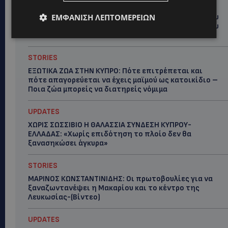
UPDATES
ΤΑΣΟΣ ΧΑΤΖΗΓΙΟΒΑΝΗΣ: Η συγκλονιστική ιστορία του
ΕΜΦΆΝΙΣΗ ΛΕΠΤΟΜΕΡΕΙΏΝ
12χρονου Δημήτρη και η δωρεά των 12.500 ευρώ που
του έδωσε ελπίδα
STORIES
ΕΞΩΤΙΚΑ ΖΩΑ ΣΤΗΝ ΚΥΠΡΟ: Πότε επιτρέπεται και
πότε απαγορεύεται να έχεις μαϊμού ως κατοικίδιο –
Ποια ζώα μπορείς να διατηρείς νόμιμα
UPDATES
ΧΩΡΙΣ ΣΩΣΣΙΒΙΟ Η ΘΑΛΑΣΣΙΑ ΣΥΝΔΕΣΗ ΚΥΠΡΟΥ-
ΕΛΛΑΔΑΣ: «Χωρίς επιδότηση το πλοίο δεν θα
ξανασηκώσει άγκυρα»
STORIES
ΜΑΡΙΝΟΣ ΚΩΝΣΤΑΝΤΙΝΙΔΗΣ: Οι πρωτοβουλίες για να
ξαναζωντανέψει η Μακαρίου και το κέντρο της
Λευκωσίας-(Βίντεο)
UPDATES