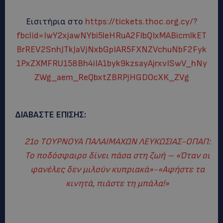
Εισιτήρια στο
https://tickets.thoc.org.cy/?
fbclid=IwY2xjawNYbi5leHRuA2FlbQIxMABicmlkET
BrREV2SnhJTkJaVjNxbGpIAR5FXNZVchuNbF2Fyk
1PxZXMFRU158Bh4iIA1byk9kzsayAjrxvISwV_hNy
ZWg_aem_ReQbxtZBRPjHGDOcXK_ZVg
ΔΙΑΒΑΣΤΕ ΕΠΙΣΗΣ:
21ο ΤΟΥΡΝΟΥΑ ΠΑΛΑΙΜΑΧΩΝ ΛΕΥΚΩΣΙΑΣ-ΟΠΑΠ:
Το ποδόσφαιρο δίνει πάσα στη ζωή – «Όταν οι
φανέλες δεν μιλούν κυπριακά»-«Αφήστε τα
κινητά, πιάστε τη μπάλα!»