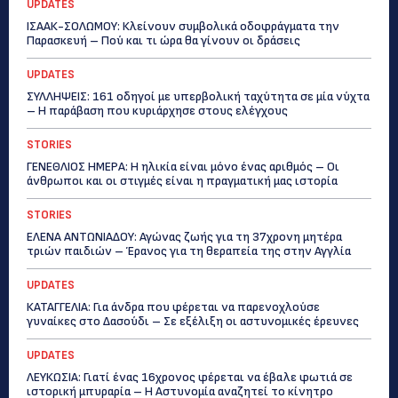
UPDATES
ΙΣΑΑΚ-ΣΟΛΩΜΟΥ: Κλείνουν συμβολικά οδοφράγματα την
Παρασκευή – Πού και τι ώρα θα γίνουν οι δράσεις
UPDATES
ΣΥΛΛΗΨΕΙΣ: 161 οδηγοί με υπερβολική ταχύτητα σε μία νύχτα
– Η παράβαση που κυριάρχησε στους ελέγχους
STORIES
ΓΕΝΕΘΛΙΟΣ ΗΜΕΡΑ: Η ηλικία είναι μόνο ένας αριθμός – Οι
άνθρωποι και οι στιγμές είναι η πραγματική μας ιστορία
STORIES
ΕΛΕΝΑ ΑΝΤΩΝΙΑΔΟΥ: Αγώνας ζωής για τη 37χρονη μητέρα
τριών παιδιών – Έρανος για τη θεραπεία της στην Αγγλία
UPDATES
ΚΑΤΑΓΓΕΛΙΑ: Για άνδρα που φέρεται να παρενοχλούσε
γυναίκες στο Δασούδι – Σε εξέλιξη οι αστυνομικές έρευνες
UPDATES
ΛΕΥΚΩΣΙΑ: Γιατί ένας 16χρονος φέρεται να έβαλε φωτιά σε
ιστορική μπυραρία – Η Αστυνομία αναζητεί το κίνητρο