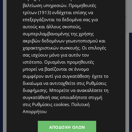
STORIES
βελτίωση υπηρεσιών.
Προμηθευτές
ΕΞΩΤΙΚΑ ΖΩΑ ΣΤΗΝ ΚΥΠΡΟ: Πότε επιτρέπεται και
τρίτων (1913)
ενδέχεται επίσης να
πότε απαγορεύεται να έχεις μαϊμού ως κατοικίδιο –
επεξεργάζονται τα δεδομένα σας για
Ποια ζώα μπορείς να διατηρείς νόμιμα
αυτούς και άλλους σκοπούς,
συμπεριλαμβανομένης της χρήσης
ακριβών δεδομένων γεωεντοπισμού και
χαρακτηριστικών συσκευής. Οι επιλογές
σας ισχύουν μόνο για αυτόν τον
ιστότοπο. Ορισμένοι προμηθευτές
μπορεί να βασίζονται σε έννομο
συμφέρον αντί για συγκατάθεση· έχετε το
δικαίωμα να αντιταχθείτε στις
Ρυθμίσεις
διαφήμισης
. Μπορείτε να ανακαλέσετε τη
συγκατάθεσή σας οποιαδήποτε στιγμή
στις
Ρυθμίσεις cookies
.
Πολιτική
Απορρήτου
ΑΠΟΔΟΧΉ ΌΛΩΝ
Topics