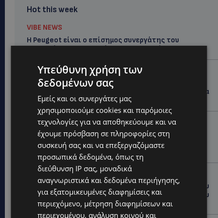
Hot this week
VIBE NEWS
Η Peugeot είναι ο επίσημος συνεργάτης του
Φεστιβάλ Κινηματογράφου της Βενετίας
Υπεύθυνη χρήση των
VIBE NEWS
δεδομένων σας
Lidl Better Living Days #summer2026: Ένα μοναδικό
ταξίδι ευεξίας, γεμάτο γεύση, ενέργεια και χαμόγελα
Εμείς και οι συνεργάτες μας
σε όλη την Κύπρο
χρησιμοποιούμε cookies και παρόμοιες
τεχνολογίες για να αποθηκεύουμε και να
ΚΑΤΟΙΚΙΔΙΑ
έχουμε πρόσβαση σε πληροφορίες στη
ΠΑΓΚΟΣΜΙΑ ΗΜΕΡΑ ΓΑΤΑΣ: Χιλιάδες στην Κύπρο,
καθεμία μοναδική – Το χαδιάρικο τετράποδο με τη
συσκευή σας και να επεξεργαζόμαστε
ματιά που λιώνει καρδιές
προσωπικά δεδομένα, όπως τη
διεύθυνση IP σας, μοναδικά
UPDATES
αναγνωριστικά και δεδομένα περιήγησης,
ΤΑΣΟΣ ΧΑΤΖΗΓΙΟΒΑΝΗΣ: Η συγκλονιστική ιστορία του
για εξατομικευμένες διαφημίσεις και
12χρονου Δημήτρη και η δωρεά των 12.500 ευρώ που
περιεχόμενο, μέτρηση διαφημίσεων και
του έδωσε ελπίδα
περιεχομένου, ανάλυση κοινού και