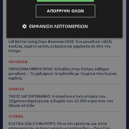
ΑΠΌΡΡΙΨΗ ΌΛΩΝ
VIBE NEWS
Η Peugeot είναι ο επίσημος συνεργάτης του Φεστιβάλ
Κινηματογράφου της Βενετίας
ΕΜΦΆΝΙΣΗ ΛΕΠΤΟΜΕΡΕΙΏΝ
VIBE NEWS
Lidl Better Living Days #summer2026: Ένα μοναδικό ταξίδι
ευεξίας, γεμάτο γεύση, ενέργεια και χαμόγελα σε όλη την
Κύπρο
ΚΑΤΟΙΚΙΔΙΑ
ΠΑΓΚΟΣΜΙΑ ΗΜΕΡΑ ΓΑΤΑΣ: Χιλιάδες στην Κύπρο, καθεμία
μοναδική – Το χαδιάρικο τετράποδο με τη ματιά που λιώνει
καρδιές
UPDATES
ΤΑΣΟΣ ΧΑΤΖΗΓΙΟΒΑΝΗΣ: Η συγκλονιστική ιστορία του
12χρονου Δημήτρη και η δωρεά των 12.500 ευρώ που του
έδωσε ελπίδα
STORIES
ΕΞΩΤΙΚΑ ΖΩΑ ΣΤΗΝ ΚΥΠΡΟ: Πότε επιτρέπεται και πότε
απαγορεύεται να έχεις μαϊμού ως κατοικίδιο – Ποια ζώα