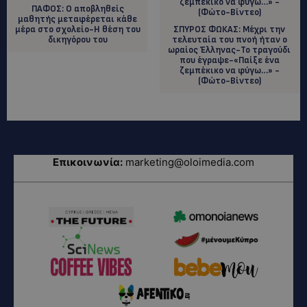
ΠΑΦΟΣ: O αποβληθείς
μαθητής μεταφέρεται κάθε
μέρα στο σχολείο-Η θέση του
ΣΠΥΡΟΣ ΦΩΚΑΣ: Mέχρι την
δικηγόρου του
τελευταία του πνοή ήταν ο
ωραίος Έλληνας-To τραγούδι
που έγραψε-«Παίξε ένα
ζεμπέκικο να φύγω…» -
(Φώτο-Βίντεο)
Επικοινωνία:
marketing@oloimedia.com