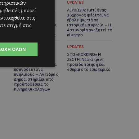
κτηριστικών
UPDATES
UPDATES
ομηθευτές μπορεί
ΚΑΤΑΓΓΕΛΙΑ: Για άνδρα
ΛΕΥΚΩΣΙΑ: Γιατί ένας
που φέρεται να
16χρονος φέρεται να
ντιταχθείτε στις
παρενοχλούσε
έβαλε φωτιά σε
τε στιγμή στις
γυναίκες στο Δασούδι
ιστορική μπυραρία – Η
– Σε εξέλιξη οι
Αστυνομία αναζητεί το
αστυνομικές έρευνες
κίνητρο
UPDATES
UPDATES
ΔΟΧΉ ΌΛΩΝ
ΛΑΤΣΙΑ-ΓΕΡΙ: Στο
ΣΤΟ «ΚΟΚΚΙΝΟ» Η
επίκεντρο η
ΖΕΣΤΗ: Νέα κίτρινη
δημιουργία δομών για
προειδοποίηση και
ασυνόδευτους
40άρια στο εσωτερικό
ανήλικους – Αντιδρά ο
Δήμος, στηρίζει υπό
προϋποθέσεις το
Κίνημα Οικολόγων