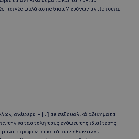
ωριστά ανήλικα θύματα και το Μόνιμο
ς ποινές φυλάκισης 5 και 7 χρόνων αντίστοιχα.
λων, ανέφερε: « […] σε σεξουαλικά αδικήματα
ια την καταστολή τους ενόψει της ιδιαίτερης
ι μόνο στρέφονται κατά των ηθών αλλά